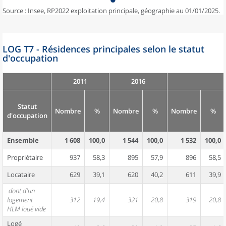
Source : Insee, RP2022 exploitation principale, géographie au 01/01/2025.
LOG T7 - Résidences principales selon le statut
d'occupation
2011
2016
Statut
Nombre
%
Nombre
%
Nombre
%
d'occupation
Ensemble
1 608
100,0
1 544
100,0
1 532
100,0
Propriétaire
937
58,3
895
57,9
896
58,5
Locataire
629
39,1
620
40,2
611
39,9
dont d'un
logement
312
19,4
321
20,8
319
20,8
HLM loué vide
Logé