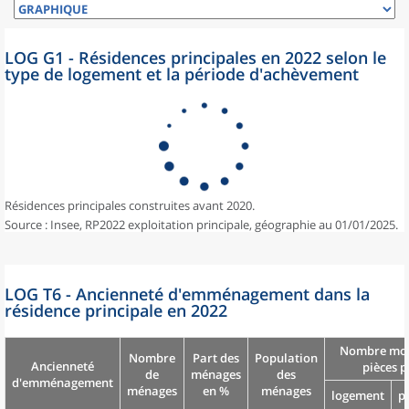
LOG G1 - Résidences principales en 2022 selon le
type de logement et la période d'achèvement
Résidences principales construites avant 2020.
Source : Insee, RP2022 exploitation principale, géographie au 01/01/2025.
LOG T6 - Ancienneté d'emménagement dans la
résidence principale en 2022
Nombre moy
Nombre
Part des
Population
Ancienneté
pièces p
de
ménages
des
d'emménagement
ménages
en %
ménages
logement
p