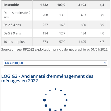
Ensemble
1 532
100,0
3 193
4,4
Depuis moins de 2
208
13,6
463
3,9
ans
De 2 à 4 ans
257
16,8
600
3,9
De 5 à 9 ans
194
12,7
434
4,0
10 ans ou plus
873
57,0
1 695
4,7
Source : Insee, RP2022 exploitation principale, géographie au 01/01/2025.
LOG G2 - Ancienneté d'emménagement des
ménages en 2022