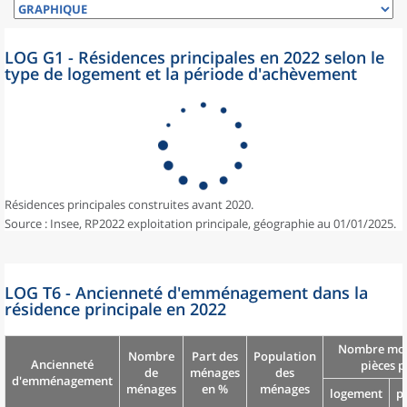
LOG G1 - Résidences principales en 2022 selon le
type de logement et la période d'achèvement
Résidences principales construites avant 2020.
Source : Insee, RP2022 exploitation principale, géographie au 01/01/2025.
LOG T6 - Ancienneté d'emménagement dans la
résidence principale en 2022
Nombre moy
Nombre
Part des
Population
Ancienneté
pièces p
de
ménages
des
d'emménagement
ménages
en %
ménages
logement
p