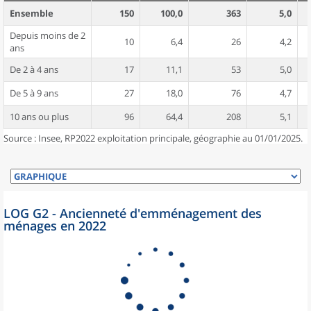
Ensemble
150
100,0
363
5,0
Depuis moins de 2
10
6,4
26
4,2
ans
De 2 à 4 ans
17
11,1
53
5,0
De 5 à 9 ans
27
18,0
76
4,7
10 ans ou plus
96
64,4
208
5,1
Source : Insee, RP2022 exploitation principale, géographie au 01/01/2025.
LOG G2 - Ancienneté d'emménagement des
ménages en 2022