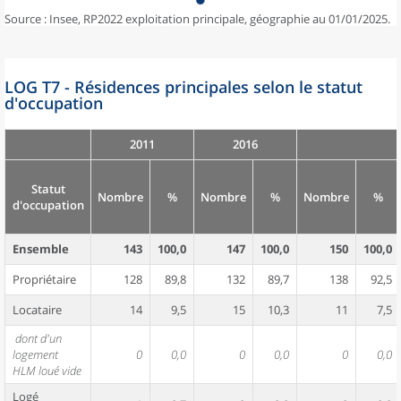
Source : Insee, RP2022 exploitation principale, géographie au 01/01/2025.
LOG T7 - Résidences principales selon le statut
d'occupation
2011
2016
Statut
Nombre
%
Nombre
%
Nombre
%
d'occupation
Ensemble
143
100,0
147
100,0
150
100,0
Propriétaire
128
89,8
132
89,7
138
92,5
Locataire
14
9,5
15
10,3
11
7,5
dont d'un
logement
0
0,0
0
0,0
0
0,0
HLM loué vide
Logé