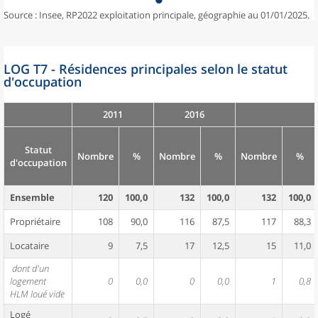
Source : Insee, RP2022 exploitation principale, géographie au 01/01/2025.
LOG T7 - Résidences principales selon le statut
d'occupation
2011
2016
Statut
Nombre
%
Nombre
%
Nombre
%
d'occupation
Ensemble
120
100,0
132
100,0
132
100,0
Propriétaire
108
90,0
116
87,5
117
88,3
Locataire
9
7,5
17
12,5
15
11,0
dont d'un
logement
0
0,0
0
0,0
1
0,8
HLM loué vide
Logé