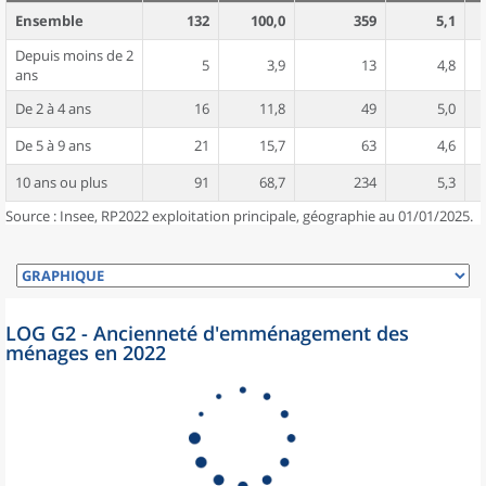
Ensemble
132
100,0
359
5,1
Depuis moins de 2
5
3,9
13
4,8
ans
De 2 à 4 ans
16
11,8
49
5,0
De 5 à 9 ans
21
15,7
63
4,6
10 ans ou plus
91
68,7
234
5,3
Source : Insee, RP2022 exploitation principale, géographie au 01/01/2025.
LOG G2 - Ancienneté d'emménagement des
ménages en 2022