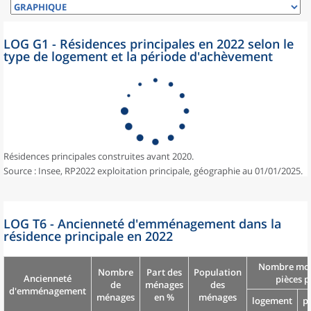
LOG G1 - Résidences principales en 2022 selon le
type de logement et la période d'achèvement
Résidences principales construites avant 2020.
Source : Insee, RP2022 exploitation principale, géographie au 01/01/2025.
LOG T6 - Ancienneté d'emménagement dans la
résidence principale en 2022
Nombre moy
Nombre
Part des
Population
Ancienneté
pièces p
de
ménages
des
d'emménagement
ménages
en %
ménages
logement
p