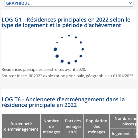
LOG G1 - Résidences principales en 2022 selon le
type de logement et la période d'achèvement
Résidences principales construites avant 2020.
Source : Insee, RP2022 exploitation principale, géographie au 01/01/2025.
LOG T6 - Ancienneté d'emménagement dans la
résidence principale en 2022
Nombre moy
Nombre
Part des
Population
Ancienneté
pièces p
de
ménages
des
d'emménagement
ménages
en %
ménages
logement
p