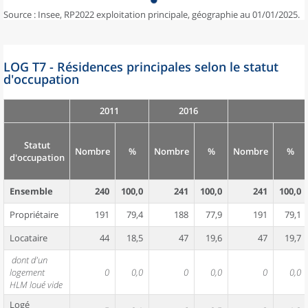
Source : Insee, RP2022 exploitation principale, géographie au 01/01/2025.
LOG T7 - Résidences principales selon le statut
d'occupation
2011
2016
Statut
Nombre
%
Nombre
%
Nombre
%
d'occupation
Ensemble
240
100,0
241
100,0
241
100,0
Propriétaire
191
79,4
188
77,9
191
79,1
Locataire
44
18,5
47
19,6
47
19,7
dont d'un
logement
0
0,0
0
0,0
0
0,0
HLM loué vide
Logé