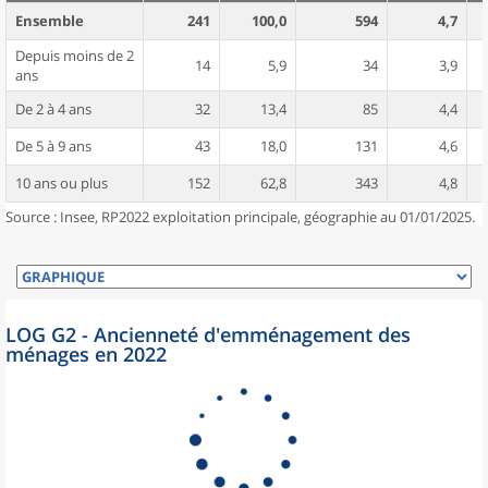
Ensemble
241
100,0
594
4,7
Depuis moins de 2
14
5,9
34
3,9
ans
De 2 à 4 ans
32
13,4
85
4,4
De 5 à 9 ans
43
18,0
131
4,6
10 ans ou plus
152
62,8
343
4,8
Source : Insee, RP2022 exploitation principale, géographie au 01/01/2025.
LOG G2 - Ancienneté d'emménagement des
ménages en 2022