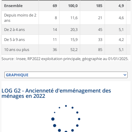
Ensemble
69
100,0
185
4,9
Depuis moins de 2
8
11,6
21
4,6
ans
De 2 à 4 ans
14
20,3
45
5,1
De 5 à 9 ans
11
15,9
33
4,2
10 ans ou plus
36
52,2
85
5,1
Source : Insee, RP2022 exploitation principale, géographie au 01/01/2025.
LOG G2 - Ancienneté d'emménagement des
ménages en 2022