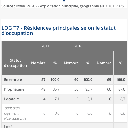
Source : Insee, RP2022 exploitation principale, géographie au 01/01/2025.
LOG T7 - Résidences principales selon le statut
d'occupation
2011
2016
Statut
Nombre
%
Nombre
%
Nombre
%
d'occupation
Ensemble
57
100,0
60
100,0
69
100,0
Propriétaire
49
85,7
56
93,7
60
87,0
Locataire
4
7,1
2
3,1
6
8,7
dont d'un
logement
0
0,0
0
0,0
0
0,0
HLM loué vide
Logé