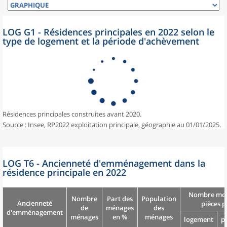
LOG G1 - Résidences principales en 2022 selon le
type de logement et la période d'achèvement
Résidences principales construites avant 2020.
Source : Insee, RP2022 exploitation principale, géographie au 01/01/2025.
LOG T6 - Ancienneté d'emménagement dans la
résidence principale en 2022
Nombre moy
Nombre
Part des
Population
Ancienneté
pièces p
de
ménages
des
d'emménagement
ménages
en %
ménages
logement
p