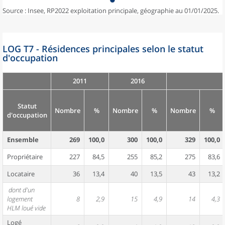
Source : Insee, RP2022 exploitation principale, géographie au 01/01/2025.
LOG T7 - Résidences principales selon le statut
d'occupation
2011
2016
Statut
Nombre
%
Nombre
%
Nombre
%
d'occupation
Ensemble
269
100,0
300
100,0
329
100,0
Propriétaire
227
84,5
255
85,2
275
83,6
Locataire
36
13,4
40
13,5
43
13,2
dont d'un
logement
8
2,9
15
4,9
14
4,3
HLM loué vide
Logé