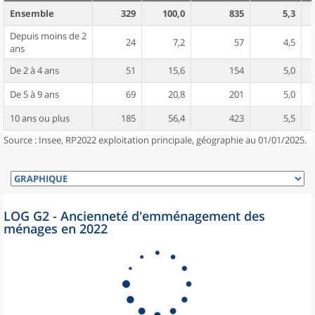
Ensemble
329
100,0
835
5,3
Depuis moins de 2
24
7,2
57
4,5
ans
De 2 à 4 ans
51
15,6
154
5,0
De 5 à 9 ans
69
20,8
201
5,0
10 ans ou plus
185
56,4
423
5,5
Source : Insee, RP2022 exploitation principale, géographie au 01/01/2025.
LOG G2 - Ancienneté d'emménagement des
ménages en 2022