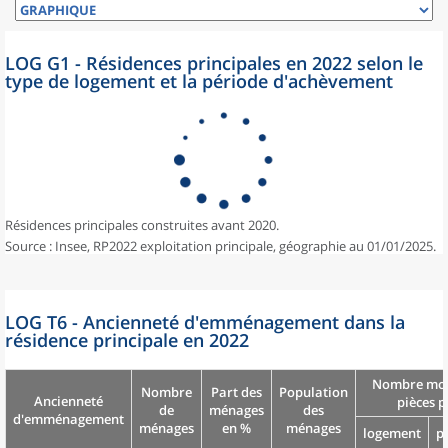
LOG G1 - Résidences principales en 2022 selon le
type de logement et la période d'achèvement
Résidences principales construites avant 2020.
Source : Insee, RP2022 exploitation principale, géographie au 01/01/2025.
LOG T6 - Ancienneté d'emménagement dans la
résidence principale en 2022
Nombre moy
Nombre
Part des
Population
Ancienneté
pièces p
de
ménages
des
d'emménagement
ménages
en %
ménages
logement
p