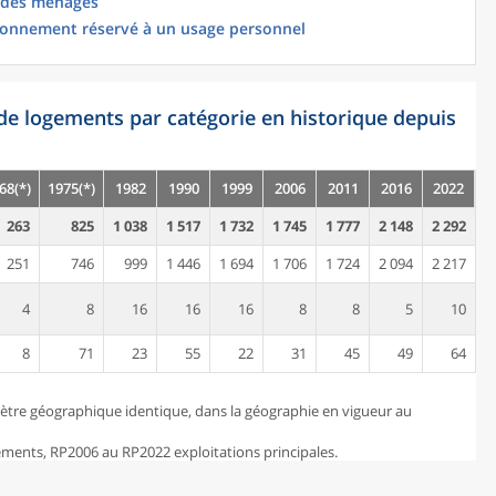
 des ménages
ionnement réservé à un usage personnel
de logements par catégorie en historique depuis
68(*)
1975(*)
1982
1990
1999
2006
2011
2016
2022
263
825
1 038
1 517
1 732
1 745
1 777
2 148
2 292
251
746
999
1 446
1 694
1 706
1 724
2 094
2 217
4
8
16
16
16
8
8
5
10
8
71
23
55
22
31
45
49
64
ètre géographique identique, dans la géographie en vigueur au
ents, RP2006 au RP2022 exploitations principales.