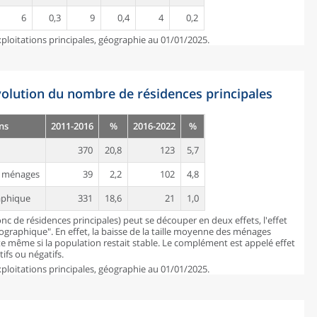
6
0,3
9
0,4
4
0,2
ploitations principales, géographie au 01/01/2025.
évolution du nombre de résidences principales
ns
2011-2016
%
2016-2022
%
370
20,8
123
5,7
es ménages
39
2,2
102
4,8
aphique
331
18,6
21
1,0
c de résidences principales) peut se découper en deux effets, l'effet
mographique". En effet, la baisse de la taille moyenne des ménages
 même si la population restait stable. Le complément est appelé effet
ifs ou négatifs.
ploitations principales, géographie au 01/01/2025.