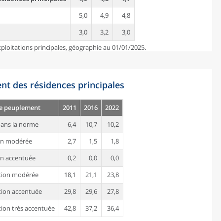
5,0
4,9
4,8
3,0
3,2
3,0
ploitations principales, géographie au 01/01/2025.
nt des résidences principales
de peuplement
2011
2016
2022
ans la norme
6,4
10,7
10,2
on modérée
2,7
1,5
1,8
n accentuée
0,2
0,0
0,0
tion modérée
18,1
21,1
23,8
ion accentuée
29,8
29,6
27,8
ion très accentuée
42,8
37,2
36,4