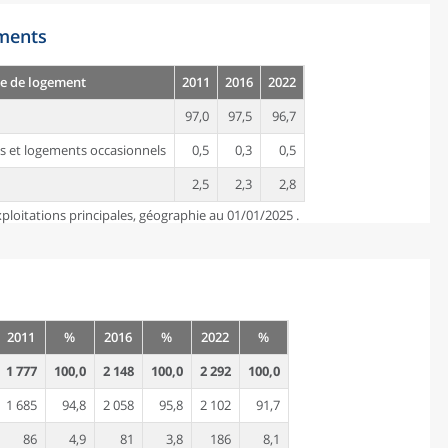
ements
e de logement
2011
2016
2022
97,0
97,5
96,7
s et logements occasionnels
0,5
0,3
0,5
2,5
2,3
2,8
ploitations principales, géographie au 01/01/2025 .
2011
%
2016
%
2022
%
1 777
100,0
2 148
100,0
2 292
100,0
1 685
94,8
2 058
95,8
2 102
91,7
86
4,9
81
3,8
186
8,1