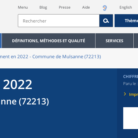
Menu
Blog
Presse
Aide
English
Thèm
DÉFINITIONS, MÉTHODES ET QUALITÉ
SERVICES
ment en 2022 - Commune de Mulsanne (72213)
CHIFFR
 2022
Paru le 
Imp
nne (72213)