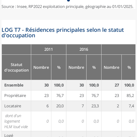
Source : Insee, RP2022 exploitation principale, géographie au 01/01/2025.
LOG T7 - Résidences principales selon le statut
d'occupation
2011
2016
Statut
Nombre
%
Nombre
%
Nombre
%
d'occupation
Ensemble
30
100,0
30
100,0
27
100,0
Propriétaire
23
76,7
23
76,7
23
85,2
Locataire
6
20,0
7
23,3
2
7,4
dont d'un
logement
0
0,0
0
0,0
0
0,0
HLM loué vide
Logé