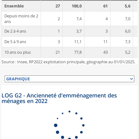
Ensemble
27
100,0
61
5,6
Depuis moins de 2
2
7,4
4
7,0
ans
De 2 à 4 ans
1
3,7
3
6,0
De 5 à 9 ans
3
11,1
11
7,3
10 ans ou plus
21
77,8
43
5,2
Source : Insee, RP2022 exploitation principale, géographie au 01/01/2025.
LOG G2 - Ancienneté d'emménagement des
ménages en 2022