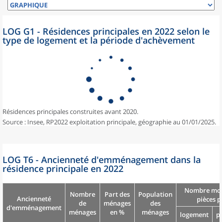
LOG G1 - Résidences principales en 2022 selon le
type de logement et la période d'achèvement
Résidences principales construites avant 2020.
Source : Insee, RP2022 exploitation principale, géographie au 01/01/2025.
LOG T6 - Ancienneté d'emménagement dans la
résidence principale en 2022
Nombre moy
Nombre
Part des
Population
Ancienneté
pièces p
de
ménages
des
d'emménagement
ménages
en %
ménages
logement
p