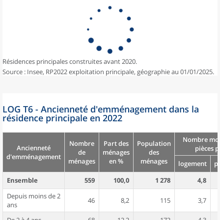
Résidences principales construites avant 2020.
Source : Insee, RP2022 exploitation principale, géographie au 01/01/2025.
LOG T6 - Ancienneté d'emménagement dans la
résidence principale en 2022
Nombre moy
Nombre
Part des
Population
Ancienneté
pièces p
de
ménages
des
d'emménagement
ménages
en %
ménages
logement
p
Ensemble
559
100,0
1 278
4,8
Depuis moins de 2
46
8,2
115
3,7
ans