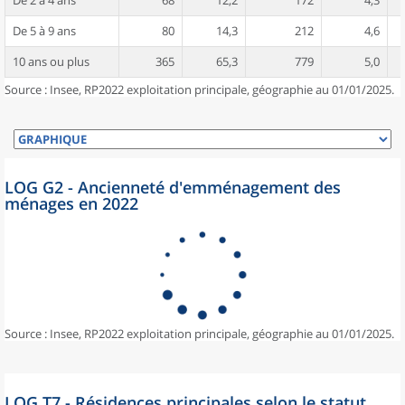
De 2 à 4 ans
68
12,2
172
4,3
De 5 à 9 ans
80
14,3
212
4,6
10 ans ou plus
365
65,3
779
5,0
Source : Insee, RP2022 exploitation principale, géographie au 01/01/2025.
LOG G2 - Ancienneté d'emménagement des
ménages en 2022
Source : Insee, RP2022 exploitation principale, géographie au 01/01/2025.
LOG T7 - Résidences principales selon le statut