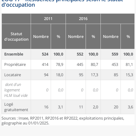
d'occupation
2011
2016
Statut
Nombre
%
Nombre
%
Nombre
%
d'occupation
Ensemble
524
100,0
552
100,0
559
100,0
Propriétaire
414
78,9
445
80,7
453
81,1
Locataire
94
18,0
95
17,3
85
15,3
dont d'un
logement
0
0,0
0
0,0
0
0,0
HLM loué vide
Logé
16
3,1
11
2,0
20
3,6
gratuitement
Sources : Insee, RP2011, RP2016 et RP2022, exploitations principales,
géographie au 01/01/2025.