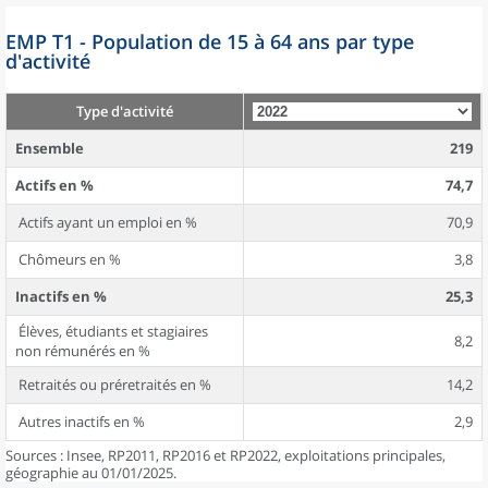
EMP T1 - Population de 15 à 64 ans par type
d'activité
Type d'activité
Ensemble
219
Actifs en %
74,7
Actifs ayant un emploi en %
70,9
Chômeurs en %
3,8
Inactifs en %
25,3
Élèves, étudiants et stagiaires
8,2
non rémunérés en %
Retraités ou préretraités en %
14,2
Autres inactifs en %
2,9
Sources : Insee, RP2011, RP2016 et RP2022, exploitations principales,
géographie au 01/01/2025.