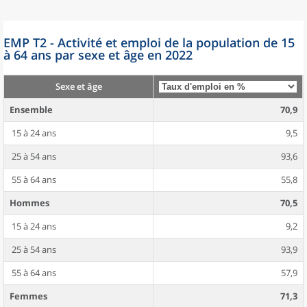
EMP T2 - Activité et emploi de la population de 15
à 64 ans par sexe et âge en 2022
Sexe et âge
Ensemble
70,9
15 à 24 ans
9,5
25 à 54 ans
93,6
55 à 64 ans
55,8
Hommes
70,5
15 à 24 ans
9,2
25 à 54 ans
93,9
55 à 64 ans
57,9
Femmes
71,3