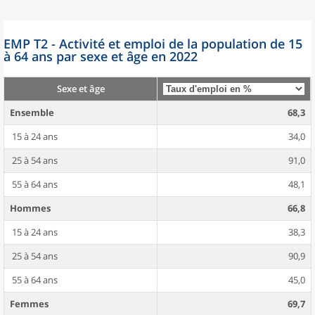
EMP T2 - Activité et emploi de la population de 15
à 64 ans par sexe et âge en 2022
Sexe et âge
Ensemble
68,3
15 à 24 ans
34,0
25 à 54 ans
91,0
55 à 64 ans
48,1
Hommes
66,8
15 à 24 ans
38,3
25 à 54 ans
90,9
55 à 64 ans
45,0
Femmes
69,7