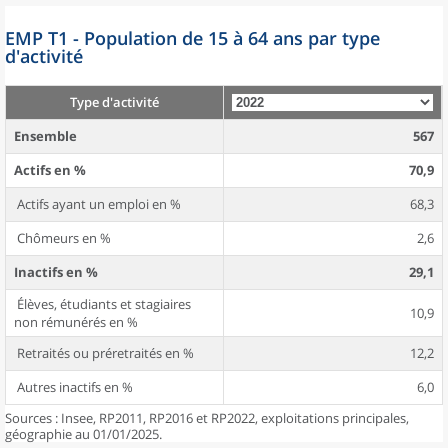
EMP T1 - Population de 15 à 64 ans par type
d'activité
Type d'activité
Ensemble
567
Actifs en %
70,9
Actifs ayant un emploi en %
68,3
Chômeurs en %
2,6
Inactifs en %
29,1
Élèves, étudiants et stagiaires
10,9
non rémunérés en %
Retraités ou préretraités en %
12,2
Autres inactifs en %
6,0
Sources : Insee, RP2011, RP2016 et RP2022, exploitations principales,
géographie au 01/01/2025.