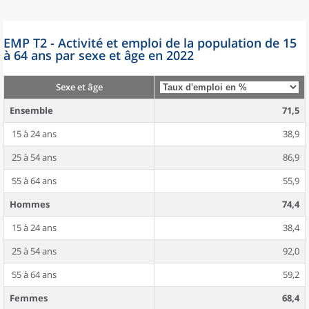
EMP T2 - Activité et emploi de la population de 15
à 64 ans par sexe et âge en 2022
Sexe et âge
Ensemble
71,5
15 à 24 ans
38,9
25 à 54 ans
86,9
55 à 64 ans
55,9
Hommes
74,4
15 à 24 ans
38,4
25 à 54 ans
92,0
55 à 64 ans
59,2
Femmes
68,4