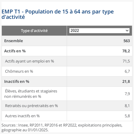
EMP T1 - Population de 15 à 64 ans par type
d'activité
Type d'activité
Ensemble
563
Actifs en %
78,2
Actifs ayant un emploi en %
71,5
Chômeurs en %
6,7
Inactifs en %
21,8
Élèves, étudiants et stagiaires
7,9
non rémunérés en %
Retraités ou préretraités en %
8,1
Autres inactifs en %
5,8
Sources : Insee, RP2011, RP2016 et RP2022, exploitations principales,
géographie au 01/01/2025.