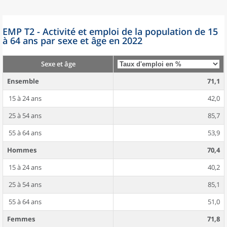
EMP T2 - Activité et emploi de la population de 15
à 64 ans par sexe et âge en 2022
Sexe et âge
Ensemble
71,1
15 à 24 ans
42,0
25 à 54 ans
85,7
55 à 64 ans
53,9
Hommes
70,4
15 à 24 ans
40,2
25 à 54 ans
85,1
55 à 64 ans
51,0
Femmes
71,8