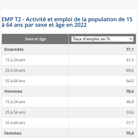
EMP T2 - Activité et emploi de la population de 15
à 64 ans par sexe et âge en 2022
Sexe et âge
Ensemble
77,1
15 à 24 ans
41,5
25 à 54 ans
89,6
55 à 64 ans
64,0
Hommes
78,6
15 à 24 ans
46,9
25 à 54 ans
93,6
55 à 64 ans
57,7
Femmes
75,6