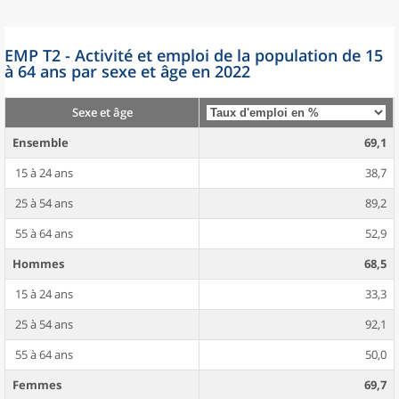
EMP T2 - Activité et emploi de la population de 15
à 64 ans par sexe et âge en 2022
Sexe et âge
Ensemble
69,1
15 à 24 ans
38,7
25 à 54 ans
89,2
55 à 64 ans
52,9
Hommes
68,5
15 à 24 ans
33,3
25 à 54 ans
92,1
55 à 64 ans
50,0
Femmes
69,7