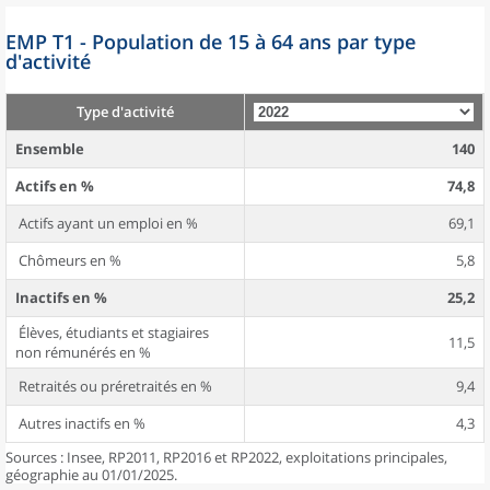
EMP T1 - Population de 15 à 64 ans par type
d'activité
Type d'activité
Ensemble
140
Actifs en %
74,8
Actifs ayant un emploi en %
69,1
Chômeurs en %
5,8
Inactifs en %
25,2
Élèves, étudiants et stagiaires
11,5
non rémunérés en %
Retraités ou préretraités en %
9,4
Autres inactifs en %
4,3
Sources : Insee, RP2011, RP2016 et RP2022, exploitations principales,
géographie au 01/01/2025.