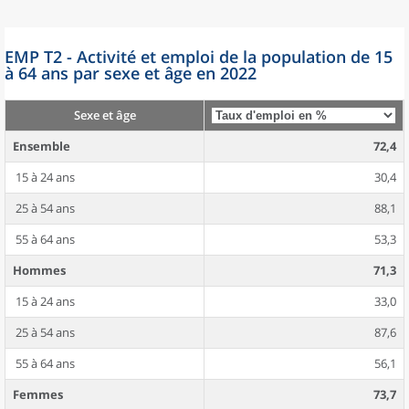
EMP T2 - Activité et emploi de la population de 15
à 64 ans par sexe et âge en 2022
Sexe et âge
Ensemble
72,4
15 à 24 ans
30,4
25 à 54 ans
88,1
55 à 64 ans
53,3
Hommes
71,3
15 à 24 ans
33,0
25 à 54 ans
87,6
55 à 64 ans
56,1
Femmes
73,7