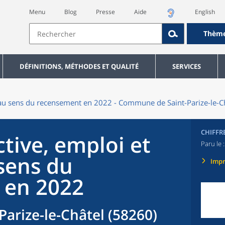
Menu
Blog
Presse
Aide
English
Thèm
DÉFINITIONS, MÉTHODES ET QUALITÉ
SERVICES
au sens du recensement en 2022 - Commune de Saint-Parize-le-C
CHIFFR
tive, emploi et
Paru le :
sens du
Imp
 en 2022
arize-le-Châtel (58260)