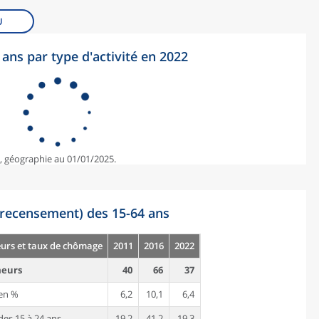
U
ans par type d'activité en 2022
e, géographie au 01/01/2025.
recensement) des 15-64 ans
rs et taux de chômage
2011
2016
2022
eurs
40
66
37
en %
6,2
10,1
6,4
es 15 à 24 ans
19,2
41,2
19,3