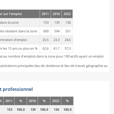
ur sur l'emploi
2011
2016
2022
dans la zone
153
139
136
loi résidant dans la zone
600
594
551
entration d'emploi
25,5
23,3
24,6
mi les 15 ans ou plus en %
62,6
61,7
57,3
gal au nombre d'emplois dans la zone pour 100 actifs ayant un emploi
loitations principales lieu de résidence et lieu de travail, géographie au
t professionnel
l
2011
%
2016
%
2022
%
153
100,0
139
100,0
136
100,0