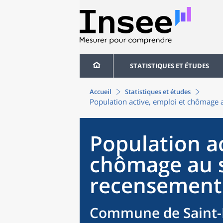
STATISTIQUES ET ÉTUDES
Accueil
Statistiques et études
Population active, emploi et chômage 
Population ac
chômage au 
recensement
Commune de Saint-P