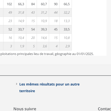
102
66,3
84
60,7
90
66,5
49
31,8
43
31,2
44
32,2
23
14,9
15
10,9
18
13,3
52
33,7
54
39,3
45
33,5
16
10,4
20
14,6
15
10,8
3
1,9
5
3,6
4
2,9
loitations principales lieu de travail, géographie au 01/01/2025.
Les mêmes résultats pour un autre
territoire
Nous suivre
Contac