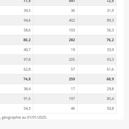
77,5
541
72,5
39,5
36
31,9
94,6
402
89,3
58,6
103
56,3
80,2
282
76,2
40,7
19
33,9
97,8
205
93,3
62,8
57
61,6
74,8
259
68,9
38,4
17
29,8
91,6
197
85,4
54,3
46
50,8
e, géographie au 01/01/2025.