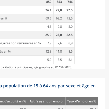
859
853
746
74,1
77,0
77,5
i en %
69,5
69,2
72,5
4,6
7,8
5,0
25,9
23,0
22,5
tagiaires non rémunérés en %
7,9
7,6
8,9
tés en %
12,8
11,8
8,5
5,2
3,5
5,1
ploitations principales, géographie au 01/01/2025.
la population de 15 à 64 ans par sexe et âge en
ux d'activité en %
Actifs ayant un emploi
Taux d'emploi en %