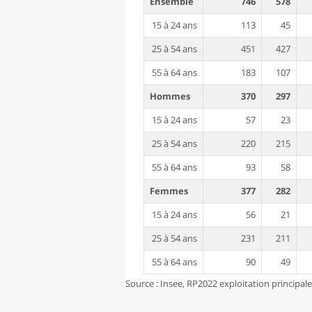
Ensemble
746
578
15 à 24 ans
113
45
25 à 54 ans
451
427
55 à 64 ans
183
107
Hommes
370
297
15 à 24 ans
57
23
25 à 54 ans
220
215
55 à 64 ans
93
58
Femmes
377
282
15 à 24 ans
56
21
25 à 54 ans
231
211
55 à 64 ans
90
49
Source : Insee, RP2022 exploitation principal