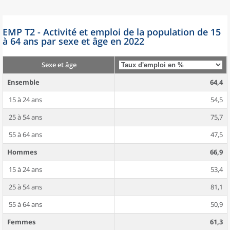
EMP T2 - Activité et emploi de la population de 15
à 64 ans par sexe et âge en 2022
Sexe et âge
Ensemble
64,4
15 à 24 ans
54,5
25 à 54 ans
75,7
55 à 64 ans
47,5
Hommes
66,9
15 à 24 ans
53,4
25 à 54 ans
81,1
55 à 64 ans
50,9
Femmes
61,3