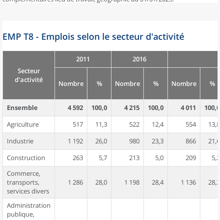
EMP T8 - Emplois selon le secteur d'activité
2011
2016
Secteur
d'activité
Nombre
%
Nombre
%
Nombre
%
Ensemble
4 592
100,0
4 215
100,0
4 011
100,0
Agriculture
517
11,3
522
12,4
554
13,8
Industrie
1 192
26,0
980
23,3
866
21,6
Construction
263
5,7
213
5,0
209
5,2
Commerce,
transports,
1 286
28,0
1 198
28,4
1 136
28,3
services divers
Administration
publique,