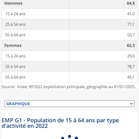
Hommes
64,5
15 à 24 ans
41,0
25 à 54 ans
77,1
55 à 64 ans
50,7
Femmes
62,3
15 à 24 ans
29,0
25 à 54 ans
78,7
55 à 64 ans
45,1
Source : Insee, RP2022 exploitation principale, géographie au 01/01/2025.
EMP G1 - Population de 15 à 64 ans par type
d'activité en 2022