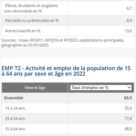
Élèves, étudiants et stagiaires
6,7
non rémunérés en %
Retraités ou préretraités en %
8,4
Autres inactifs en %
13,6
Sources : Insee, RP2011, RP2016 et RP2022, exploitations principales,
géographie au 01/01/2025.
EMP T2 - Activité et emploi de la population de 15
à 64 ans par sexe et âge en 2022
Sexe et âge
Ensemble
63,5
15 à 24 ans
35,9
25 à 54 ans
77,8
55 à 64 ans
48,0