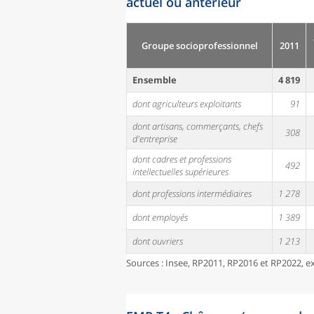
actuel ou antérieur
Groupe socioprofessionnel
2011
Ensemble
4 819
dont agriculteurs exploitants
91
dont artisans, commerçants, chefs
308
d'entreprise
dont cadres et professions
492
intellectuelles supérieures
dont professions intermédiaires
1 278
dont employés
1 389
dont ouvriers
1 213
Sources : Insee, RP2011, RP2016 et RP2022, 