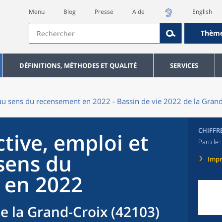
Menu
Blog
Presse
Aide
English
Thèm
DÉFINITIONS, MÉTHODES ET QUALITÉ
SERVICES
au sens du recensement en 2022 - Bassin de vie 2022 de la Grand
CHIFFR
tive, emploi et
Paru le 
sens du
Imp
 en 2022
de la Grand-Croix (42103)