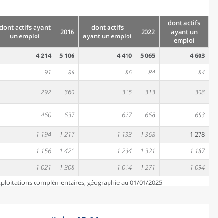
dont actifs
dont actifs ayant
dont actifs
2016
2022
ayant un
un emploi
ayant un emploi
emploi
4 214
5 106
4 410
5 065
4 603
91
86
86
84
84
292
360
315
313
308
460
637
627
668
653
1 194
1 217
1 133
1 368
1 278
1 156
1 421
1 234
1 321
1 187
1 021
1 308
1 014
1 271
1 094
exploitations complémentaires, géographie au 01/01/2025.