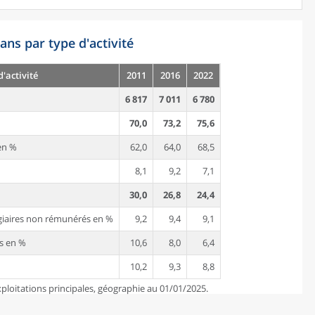
ans par type d'activité
d'activité
2011
2016
2022
6 817
7 011
6 780
70,0
73,2
75,6
en %
62,0
64,0
68,5
8,1
9,2
7,1
30,0
26,8
24,4
agiaires non rémunérés en %
9,2
9,4
9,1
és en %
10,6
8,0
6,4
10,2
9,3
8,8
ploitations principales, géographie au 01/01/2025.