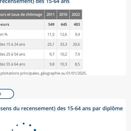
recensement) des 15-64 ans
rs et taux de chômage
2011
2016
2022
eurs
549
645
483
en %
11,5
12,6
9,4
es 15 à 24 ans
25,1
33,3
20,6
es 25 à 54 ans
9,7
10,2
7,9
es 55 à 64 ans
9,8
10,3
8,5
ploitations principales, géographie au 01/01/2025.
U
sens du recensement) des 15-64 ans par diplôme