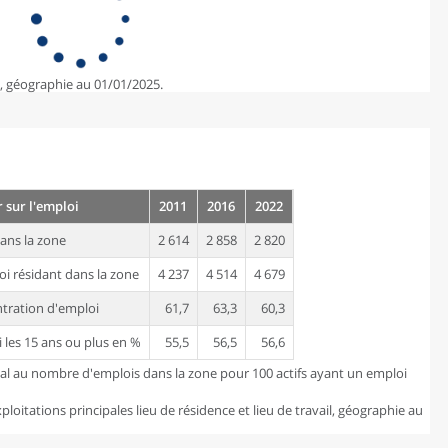
e, géographie au 01/01/2025.
 sur l'emploi
2011
2016
2022
ans la zone
2 614
2 858
2 820
oi résidant dans la zone
4 237
4 514
4 679
ntration d'emploi
61,7
63,3
60,3
i les 15 ans ou plus en %
55,5
56,5
56,6
gal au nombre d'emplois dans la zone pour 100 actifs ayant un emploi
loitations principales lieu de résidence et lieu de travail, géographie au