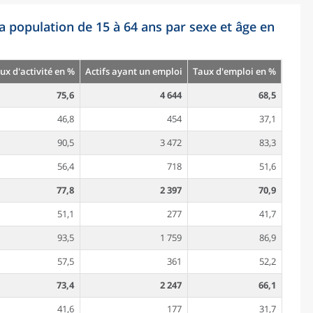
la population de 15 à 64 ans par sexe et âge en
ux d'activité en %
Actifs ayant un emploi
Taux d'emploi en %
75,6
4 644
68,5
46,8
454
37,1
90,5
3 472
83,3
56,4
718
51,6
77,8
2 397
70,9
51,1
277
41,7
93,5
1 759
86,9
57,5
361
52,2
73,4
2 247
66,1
41,6
177
31,7