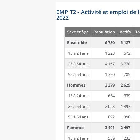
EMP T2 - Activité et emploi de 
2022
Sexe et âge
Population
Actifs
Ta
Ensemble
6 780
5 127
15 à 24 ans
1 223
572
25 à 54 ans
4 167
3 770
55 à 64 ans
1 390
785
Hommes
3 379
2 629
15 à 24 ans
664
339
25 à 54 ans
2 023
1 893
55 à 64 ans
692
398
Femmes
3 401
2 497
15 à 24 ans
559
233