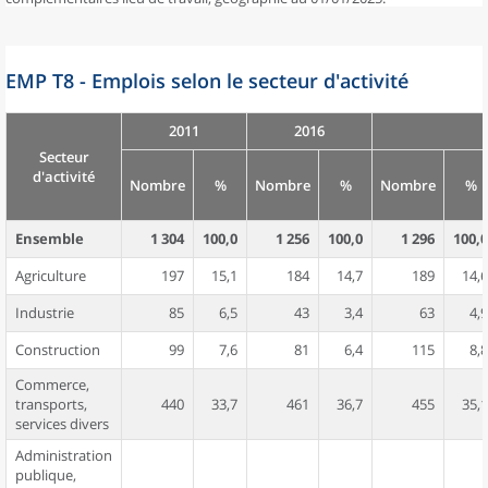
EMP T8 - Emplois selon le secteur d'activité
2011
2016
Secteur
d'activité
Nombre
%
Nombre
%
Nombre
%
Ensemble
1 304
100,0
1 256
100,0
1 296
100,0
Agriculture
197
15,1
184
14,7
189
14,6
Industrie
85
6,5
43
3,4
63
4,9
Construction
99
7,6
81
6,4
115
8,8
Commerce,
transports,
440
33,7
461
36,7
455
35,1
services divers
Administration
publique,