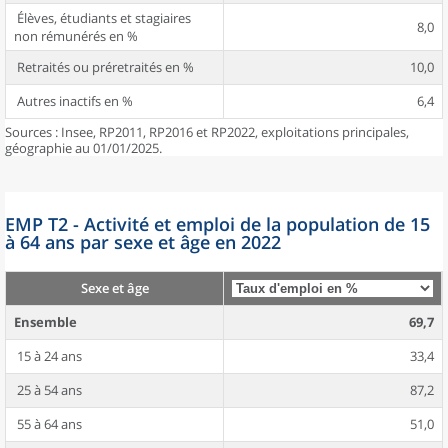
Élèves, étudiants et stagiaires
8,0
non rémunérés en %
Retraités ou préretraités en %
10,0
Autres inactifs en %
6,4
Sources : Insee, RP2011, RP2016 et RP2022, exploitations principales,
géographie au 01/01/2025.
EMP T2 - Activité et emploi de la population de 15
à 64 ans par sexe et âge en 2022
Sexe et âge
Ensemble
69,7
15 à 24 ans
33,4
25 à 54 ans
87,2
55 à 64 ans
51,0