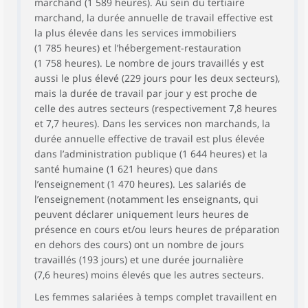
marchand (1 589 heures). Au sein du tertiaire
Services
1 674
40,4
8,1
financiers
marchand, la durée annuelle de travail effective est
la plus élevée dans les services immobiliers
Services
1 785
39,6
7,8
(1 785 heures) et l’hébergement-restauration
immobiliers
(1 758 heures). Le nombre de jours travaillés y est
Services aux
1 721
38,7
7,8
aussi le plus élevé (229 jours pour les deux secteurs),
entreprises
mais la durée de travail par jour y est proche de
Services aux
1 646
37,9
7,6
celle des autres secteurs (respectivement 7,8 heures
ménages
et 7,7 heures). Dans les services non marchands, la
Tertiaire non
durée annuelle effective de travail est plus élevée
1 589
38,6
7,9
marchand
dans l’administration publique (1 644 heures) et la
Administration
santé humaine (1 621 heures) que dans
1 644
39,2
8,0
publique
l’enseignement (1 470 heures). Les salariés de
Enseignement
1 470
38,4
7,6
l’enseignement (notamment les enseignants, qui
peuvent déclarer uniquement leurs heures de
Santé humaine
présence en cours et/ou leurs heures de préparation
et action
1 621
38,2
8,0
en dehors des cours) ont un nombre de jours
sociale
travaillés (193 jours) et une durée journalière
Salariés à temps
968
23,1
5,7
(7,6 heures) moins élevés que les autres secteurs.
partiel
Les femmes salariées à temps complet travaillent en
Indépendants
1 971
42,5
8,1