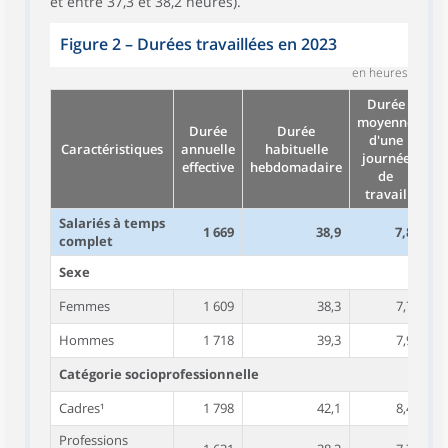
et entre 37,3 et 38,2 heures).
Figure 2 – Durées travaillées en 2023
en heures
Durée
N
moyenne
m
Durée
Durée
d'une
de
Caractéristiques
annuelle
habituelle
journée
tra
effective
hebdomadaire
de
travail
l
Salariés à temps
1 669
38,9
7,8
complet
Sexe
Femmes
1 609
38,3
7,7
Hommes
1 718
39,3
7,9
Catégorie socioprofessionnelle
Cadres¹
1 798
42,1
8,4
Professions