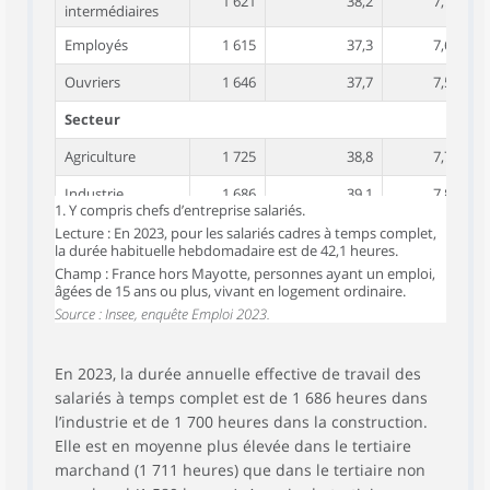
1 621
38,2
7,7
intermédiaires
Employés
1 615
37,3
7,6
Ouvriers
1 646
37,7
7,5
Secteur
Agriculture
1 725
38,8
7,7
Industrie
1 686
39,1
7,8
1. Y compris chefs d’entreprise salariés.
Construction
1 700
39,3
7,8
Lecture : En 2023, pour les salariés cadres à temps complet,
la durée habituelle hebdomadaire est de 42,1 heures.
Tertiaire
Champ : France hors Mayotte, personnes ayant un emploi,
1 711
38,9
7,7
marchand
âgées de 15 ans ou plus, vivant en logement ordinaire.
Source : Insee, enquête Emploi 2023.
Commerce
1 711
38,4
7,6
Transports
1 695
39,3
7,8
En 2023, la durée annuelle effective de travail des
Hébergement-
salariés à temps complet est de 1 686 heures dans
1 758
39,2
7,7
restauration
l’industrie et de 1 700 heures dans la construction.
Information-
Elle est en moyenne plus élevée dans le tertiaire
1 740
39,8
7,9
communication
marchand (1 711 heures) que dans le tertiaire non