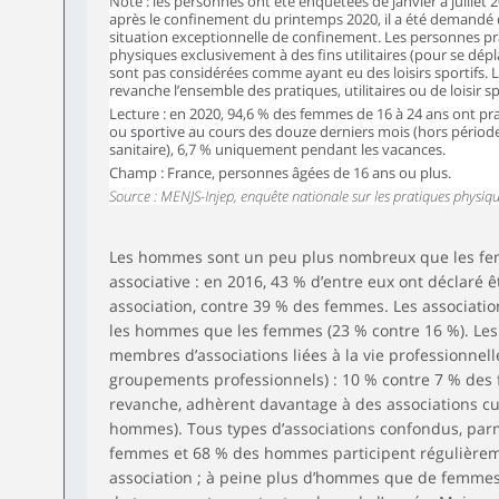
Note : les personnes ont été enquêtées de janvier à juillet
après le confinement du printemps 2020, il a été demandé d
situation exceptionnelle de confinement. Les personnes pra
physiques exclusivement à des fins utilitaires (pour se dépla
sont pas considérées comme ayant eu des loisirs sportifs. 
revanche l’ensemble des pratiques, utilitaires ou de loisir sp
Lecture : en 2020, 94,6 % des femmes de 16 à 24 ans ont pr
ou sportive au cours des douze derniers mois (hors périodes
sanitaire), 6,7 % uniquement pendant les vacances.
Champ : France, personnes âgées de 16 ans ou plus.
Source : MENJS-Injep, enquête nationale sur les pratiques physiqu
Les hommes sont un peu plus nombreux que les femm
associative : en 2016, 43 % d’entre eux ont déclaré
association, contre 39 % des femmes. Les associatio
les hommes que les femmes (23 % contre 16 %). Le
membres d’associations liées à la vie professionnell
groupements professionnels) : 10 % contre 7 % des
revanche, adhèrent davantage à des associations cul
hommes). Tous types d’associations confondus, parm
femmes et 68 % des hommes participent régulièreme
association ; à peine plus d’hommes que de femmes 