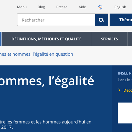
Menu
Blog
Presse
Aide
English
Thèm
DÉFINITIONS, MÉTHODES ET QUALITÉ
SERVICES
s et hommes, l’égalité en question
INSEE 
mmes, l’égalité
Paru le 
Déco
 entre les femmes et les hommes aujourd’hui en
e 2017.