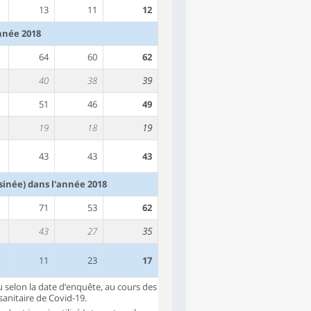
13
11
12
nnée 2018
64
60
62
40
38
39
51
46
49
19
18
19
43
43
43
sinée) dans l'année 2018
71
53
62
43
27
35
11
23
17
u selon la date d’enquête, au cours des
sanitaire de Covid-19.