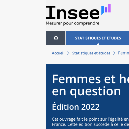
STATISTIQUES ET ÉTUDES
Femme
Accueil
Statistiques et études
Femmes et ho
en question
Édition 2022
Cet ouvrage fait le point sur l’égalité
France. Cette édition succède à celle d