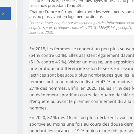
Lecture : en 2019, 13 % des femmes âgées de 16 ans ou plus n
trois mois précédant l’enquête.
Champ : France métropolitaine (pour les événements sporti
ans ou plus vivant en logement ordinaire.
Sources : Insee, enquête sur les technologies de l’information et
enquête sur les pratiques culturelles 2018 ; MENJS-Injep, enquête 
sportives 2020.
En 2018, les femmes se rendent un peu plus souve
(64 % contre 60 %). Elles assistent également davan
(51 % contre 46 %). Visiter un musée, une expositio
une pratique indifférenciée selon le sexe. En revan
lectrices sont beaucoup plus nombreuses que les le
femmes ont lu au moins un livre et 43 % au moins si
27 % des hommes. Enfin, en 2020, seules 11 % des f
un événement sportif au cours des quatre dernières
d’enquête ou avant le premier confinement dû à la cr
hommes.
En 2020, 87 % des 16 ans ou plus déclarent avoir pr
sportive au moins une fois au cours des douze der
pendant les vacances, 19 % moins d’une fois par se