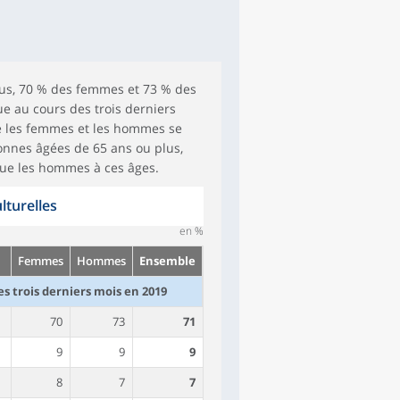
lus, 70 % des femmes et 73 % des
ue au cours des trois derniers
re les femmes et les hommes se
onnes âgées de 65 ans ou plus,
ue les hommes à ces âges.
lturelles
en %
Femmes
Hommes
Ensemble
es trois derniers mois en 2019
70
73
71
9
9
9
8
7
7