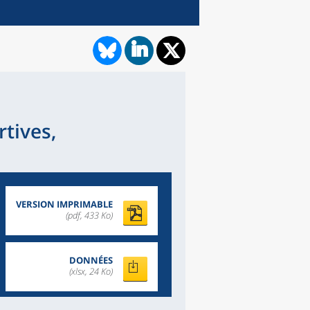
rtives,
VERSION IMPRIMABLE
(pdf, 433 Ko)
DONNÉES
(xlsx, 24 Ko)