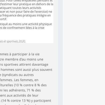
 2020. Pour celles enquêtées pendant et
’estimer leur pratique en dehors de la
tiquant toutes leurs activités
cer et non pour faire de l’exercice) ne
La fréquence des pratiques intègre en
ortif.
atiqué au moins une activité physique
 de confinement liées à la crise
es et sportives 2020.
es à participer à la vie
 être membre d’au moins une
ns sportives attirent davantage
s hommes sont aussi plus souvent
e (syndicats ou autres
 femmes. Les femmes, en
turelles (10 % contre 8 % des
i les adhérents, 71 % des
nt aux activités de leur
(14 % contre 13 %) y participent