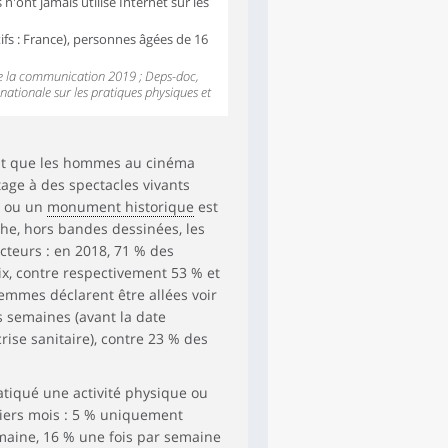
'ont jamais utilisé Internet sur les
fs : France), personnes âgées de 16
 de la communication 2019 ; Deps-doc,
nationale sur les pratiques physiques et
nt que les hommes au cinéma
tage à des spectacles vivants
n ou un
monument historique
est
che, hors bandes dessinées, les
cteurs : en 2018, 71 % des
x, contre respectivement 53 % et
emmes déclarent être allées voir
 semaines (avant la date
ise sanitaire), contre 23 % des
atiqué une activité physique ou
niers mois : 5 % uniquement
maine, 16 % une fois par semaine