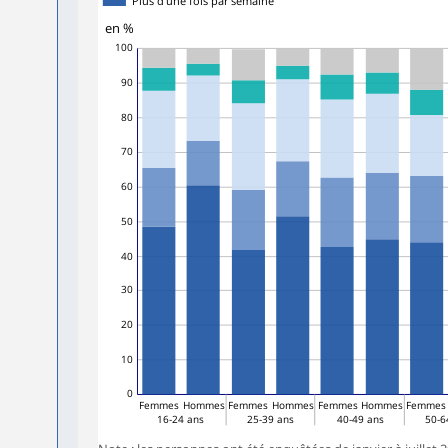
Plus d'une fois par semaine
en %
100
90
80
70
60
50
40
30
20
10
0
Femmes
Hommes
Femmes
Hommes
Femmes
Hommes
Femmes
16-24 ans
25-39 ans
40-49 ans
50-6