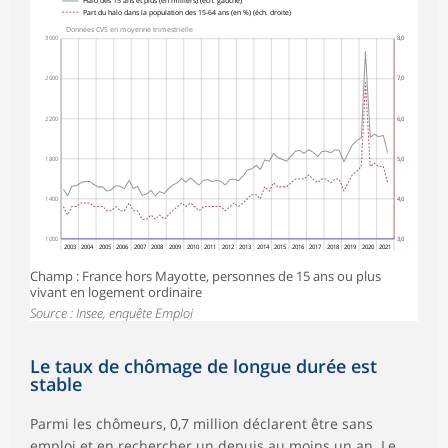
Halo des 15 ans et plus (en milliers) (éch. gauche)
Part du halo dans la population des 15-64 ans (en %) (éch. droite)
Données CVS en moyenne trimestrielle
3 000
8,0
2 600
7,0
2 200
6,0
1 800
5,0
1 400
4,0
1 000
3,0
2003
2004
2005
2006
2007
2008
2009
2010
2011
2012
2013
2014
2015
2016
2017
2018
2019
2020
2021
Champ : France hors Mayotte, personnes de 15 ans ou plus
vivant en logement ordinaire
Source : Insee, enquête Emploi
Le taux de chômage de longue durée est
stable
Parmi les chômeurs, 0,7 million déclarent être sans
emploi et en rechercher un depuis au moins un an. Le