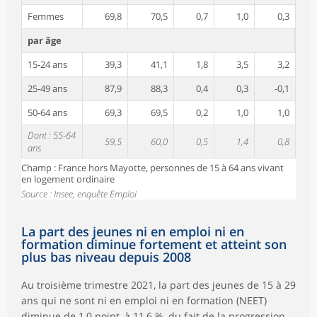
Femmes
69,8
70,5
0,7
1,0
0,3
par âge
15-24 ans
39,3
41,1
1,8
3,5
3,2
25-49 ans
87,9
88,3
0,4
0,3
-0,1
50-64 ans
69,3
69,5
0,2
1,0
1,0
Dont : 55-64
59,5
60,0
0,5
1,4
0,8
ans
Champ : France hors Mayotte, personnes de 15 à 64 ans vivant
en logement ordinaire
Source : Insee, enquête Emploi
La part des jeunes ni en emploi ni en
formation diminue fortement et atteint son
plus bas niveau depuis 2008
Au troisième trimestre 2021, la part des jeunes de 15 à 29
ans qui ne sont ni en emploi ni en formation (NEET)
diminue de 1,0 point, à 11,6 %, du fait de la progression