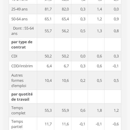
25-49 ans
81,7
82,0
0,3
1,4
0,0
50-64 ans
65,1
65,4
0,3
1,2
0,9
Dont : 55-64
55,7
56,2
0,5
1,3
0,8
ans
par type de
contrat
CDI
50,2
50,2
0,0
0,6
0,3
CDD/intérim
6,4
6,7
0,3
0,6
-0,1
Autres
formes
10,4
10,6
0,2
0,5
0,5
d’emploi
par quotité
de travail
Temps
55,3
55,9
0,6
1,8
1,2
complet
Temps
11,7
11,6
-0,1
-0,1
-0,6
partiel