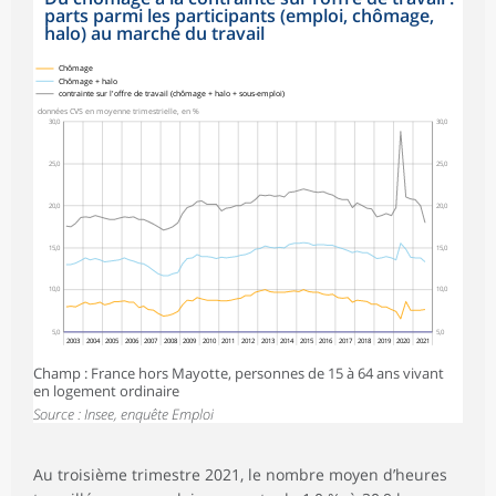
parts parmi les participants (emploi, chômage,
halo) au marché du travail
Chômage
Chômage + halo
contrainte sur l'offre de travail (chômage + halo + sous-emploi)
données CVS en moyenne trimestrielle, en %
30,0
30,0
25,0
25,0
20,0
20,0
15,0
15,0
10,0
10,0
5,0
5,0
2003
2004
2005
2006
2007
2008
2009
2010
2011
2012
2013
2014
2015
2016
2017
2018
2019
2020
2021
Champ : France hors Mayotte, personnes de 15 à 64 ans vivant
en logement ordinaire
Source : Insee, enquête Emploi
Au troisième trimestre 2021, le nombre moyen d’heures