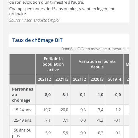
de son évolution d'un trimestre à l'autre.
Champ : personnes de 15 ans ou plus, vivant en logement
ordinaire
Source : Insee, enquête Emploi
Taux de chômage BIT
Données CVS, en moyenne trimestrielle
En % de la
Variation en points
population
Millie
depuis
active
2021T2
2021T3
2021T2
2020T3
2019T4
2021T
Personnes
au
8,0
8,1
0,1
-1,0
0,0
2 4
chômage
15-24 ans
19,7
20,0
0,3
-3,4
-1,2
62
25-49 ans
7,1
7,1
0,0
-1,3
-0,1
1 2
50 ans ou
5,9
5,9
0,0
-0,2
0,1
55
plus