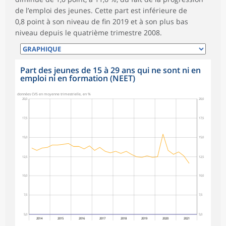
de l’emploi des jeunes. Cette part est inférieure de
0,8 point à son niveau de fin 2019 et à son plus bas
niveau depuis le quatrième trimestre 2008.
Part des jeunes de 15 à 29 ans qui ne sont ni en
emploi ni en formation (NEET)
données CVS en moyenne trimestrielle, en %
20,0
20,0
17,5
17,5
15,0
15,0
12,5
12,5
10,0
10,0
7,5
7,5
5,0
5,0
2014
2015
2016
2017
2018
2019
2020
2021