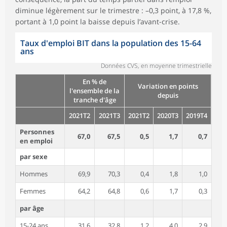
diminue légèrement sur le trimestre : –0,3 point, à 17,8 %,
portant à 1,0 point la baisse depuis l’avant-crise.
Taux d'emploi BIT dans la population des 15-64
ans
Données CVS, en moyenne trimestrielle
En % de
Variation en points
l'ensemble de la
depuis
tranche d'âge
2021T2
2021T3
2021T2
2020T3
2019T4
Personnes
67,0
67,5
0,5
1,7
0,7
en emploi
par sexe
Hommes
69,9
70,3
0,4
1,8
1,0
Femmes
64,2
64,8
0,6
1,7
0,3
par âge
15-24 ans
31,6
32,8
1,2
4,0
2,9