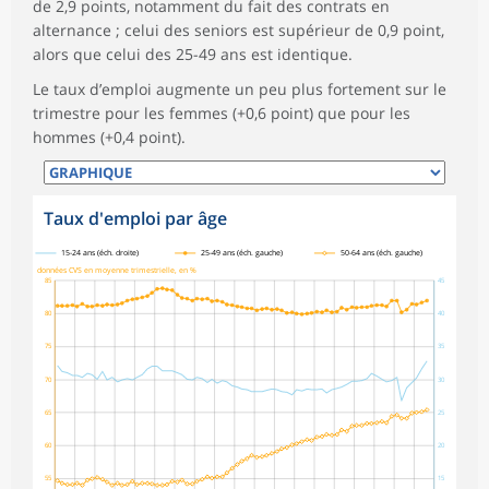
de 2,9 points, notamment du fait des contrats en
alternance ; celui des seniors est supérieur de 0,9 point,
alors que celui des 25-49 ans est identique.
Le taux d’emploi augmente un peu plus fortement sur le
trimestre pour les femmes (+0,6 point) que pour les
hommes (+0,4 point).
Taux d'emploi par âge
symboles_defaut.xml,
symboles_defaut.xml,rond
symboles_defaut.xml,losange
15-24 ans (éch. droite)
25-49 ans (éch. gauche)
50-64 ans (éch. gauche)
données CVS en moyenne trimestrielle, en %
85
45
80
40
75
35
70
30
65
25
60
20
55
15