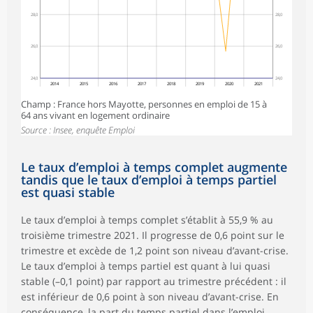
28,0
28,0
26,0
26,0
24,0
24,0
2014
2015
2016
2017
2018
2019
2020
2021
Champ : France hors Mayotte, personnes en emploi de 15 à
64 ans vivant en logement ordinaire
Source : Insee, enquête Emploi
Le taux d’emploi à temps complet augmente
tandis que le taux d’emploi à temps partiel
est quasi stable
Le taux d’emploi à temps complet s’établit à 55,9 % au
troisième trimestre 2021. Il progresse de 0,6 point sur le
trimestre et excède de 1,2 point son niveau d’avant-crise.
Le taux d’emploi à temps partiel est quant à lui quasi
stable (–0,1 point) par rapport au trimestre précédent : il
est inférieur de 0,6 point à son niveau d’avant-crise. En
conséquence, la part du temps partiel dans l’emploi