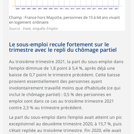
50
10
2003
2004
2005
2006
2007
2008
2009
2010
2011
2012
2013
2014
2015
2016
2017
2018
2019
2020
2021
Champ : France hors Mayotte, personnes de 15 à 64 ans vivant
en logement ordinaire
Source : Insee, enquête Emploi
Le sous-emploi recule fortement sur le
trimestre avec le repli du chômage partiel
Au troisième trimestre 2021, la part du sous-emploi dans
l’emploi diminue de 1,8 point à 5,4 %, après déjà une
baisse de 0,7 point le trimestre précédent. Cette baisse
provient essentiellement des personnes ayant
involontairement travaillé moins que d’habitude (ce qui
inclut le chômage partiel) : 0,5 % des personnes en
emploi sont dans ce cas au troisième trimestre 2021
contre 2,3 % au trimestre précédent.
La part du sous-emploi dans l’emploi avait atteint un pic
exceptionnel au deuxième trimestre 2020, à 15,7 %, puis
s’était repliée au troisième trimestre. Fin 2020, elle avait