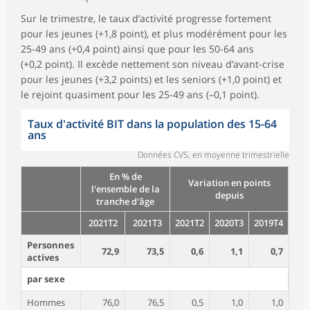
Sur le trimestre, le taux d’activité progresse fortement
pour les jeunes (+1,8 point), et plus modérément pour les
25-49 ans (+0,4 point) ainsi que pour les 50-64 ans
(+0,2 point). Il excède nettement son niveau d’avant-crise
pour les jeunes (+3,2 points) et les seniors (+1,0 point) et
le rejoint quasiment pour les 25-49 ans (–0,1 point).
Taux d'activité BIT dans la population des 15-64
ans
Données CVS, en moyenne trimestrielle
En % de
Variation en points
l'ensemble de la
depuis
tranche d'âge
2021T2
2021T3
2021T2
2020T3
2019T4
Personnes
72,9
73,5
0,6
1,1
0,7
actives
par sexe
Hommes
76,0
76,5
0,5
1,0
1,0