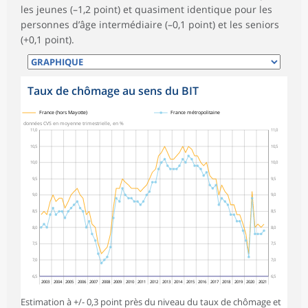
les jeunes (–1,2 point) et quasiment identique pour les
personnes d’âge intermédiaire (–0,1 point) et les seniors
(+0,1 point).
Taux de chômage au sens du BIT
symboles_defaut.xml,
symboles_defaut.xml,rond
France (hors Mayotte)
France métropolitaine
données CVS en moyenne trimestrielle, en %
11,0
11,0
10,5
10,5
10,0
10,0
9,5
9,5
9,0
9,0
8,5
8,5
8,0
8,0
7,5
7,5
7,0
7,0
6,5
6,5
2003
2004
2005
2006
2007
2008
2009
2010
2011
2012
2013
2014
2015
2016
2017
2018
2019
2020
2021
Estimation à +/- 0,3 point près du niveau du taux de chômage et