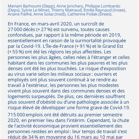
Meriam Barhoumi (Depp), Anne Jonchery, Philippe Lombardo
(Deps), Sylvie Le Minez, Thierry Mainaud, Émilie Raynaud (Insee),
Ariane Pailhé, Anne Solaz (Ined), Catherine Pollak (Drees).
En France, en mars-avril 2020, un surcroît de
27 000 décès (+ 27 %) est survenu, toutes causes
confondues, par rapport à la même période en 2019,
essentiellement en raison de la surmortalité provoquée
par la Covid-19. L’Île-de-France (+ 91 %) et le Grand Est
(+ 55 %) ont été les régions les plus affectées. Les
personnes les plus âgées, celles nées à l’étranger et celles
habitant dans les communes les plus pauvres et les plus
denses ont été les plus touchées. Le risque d’exposition
au virus varie selon les milieux sociaux : ouvriers et
employés ont plus souvent continué à se rendre au
travail à l’extérieur, les personnes les plus modestes
vivent plus souvent dans des communes denses et des
logements surpeuplés. De plus, ces dernières souffrent
plus souvent d’obésité ou d’une pathologie associée à un
risque élevé de développer une forme grave de Covid-19.
715 000 emplois ont été détruits au premier semestre
2020, en premier lieu dans l’intérim. Cependant, la chute
de l’activité économique provient essentiellement des
personnes restées en emploi : leur temps de travail s’est
réduit de 34 % en moyenne du 16 mars au 10 mai par