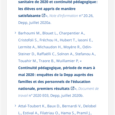
sanitaire de 2020 et continuité pédagogique :
les élèves ont appris de manière
satisfaisante
»,
Note d’information
n° 20.26,
Depp, juillet 2020a.
Barhoumi M., Blouet L., Charpentier A.,
Cristofoli S., Fréchou H., Hubert T., Iasoni E.,
Lermite A., Michaudon H., Moyère R., Odin-
Steiner D., Raffaëlli C., Solnon A., Stefanou A.,
Touahir M., Traore B., Wuillamier P, «
Continuité pédagogique, période de mars à
mai 2020 : enquêtes de la Depp auprès des
familles et des personnels de l’éducation
nationale, premiers résultats
»,
Document de
travail
n° 2020 E03, Depp, juillet 2020b.
Attal-Toubert K., Baux D., Bernardi V., Delobel
L., Estival A., Filatriau O., Hama S., Pramil J.,