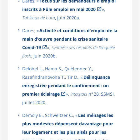
Dares, «
Focus sur les demandeurs d’emploi
inscrits à Pôle emploi en mai 2020
»,
Tableaux de bord
, juin 2020a.
Dares, «
Activité et conditions d’emploi de la
main d’œuvre pendant la crise sanitaire
Covid-19
»,
Synthèse des résultats de l’enquête
flash
, juin 2020b.
Delobel L., Hama S., Quélennec Y.,
Razafindranovona T., Tir D., «
Délinquance
enregistrée pendant le confinement : un
premier éclairage
»,
Interstats
n° 28, SSMSI,
juillet 2020.
Demoly E., Schweitzer C., «
Les ménages les
plus modestes dépensent davantage pour
leur logement et les plus aisés pour les