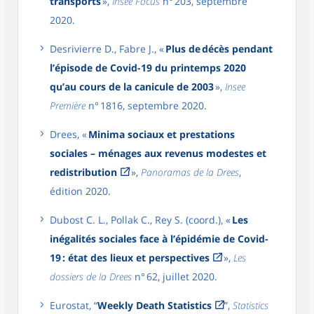
transports
»,
Insee Focus
n° 203, septembre
2020.
Desrivierre D., Fabre J., «
Plus de décès pendant
l’épisode de Covid-19 du printemps 2020
qu’au cours de la canicule de 2003
»,
Insee
Première
n° 1816, septembre 2020.
Drees, «
Minima sociaux et prestations
sociales – ménages aux revenus modestes et
redistribution
»,
Panoramas de la Drees
,
édition 2020.
Dubost C. L., Pollak C., Rey S. (coord.), «
Les
inégalités sociales face à l’épidémie de Covid-
19 : état des lieux et perspectives
»,
Les
dossiers de la Drees
n° 62, juillet 2020.
Eurostat, “
Weekly Death Statistics
”,
Statistics