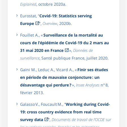
Explained
, octobre 2020a.
Eurostat, “
Covid-19: Statistics serving
Europe
”,
Overview
, 2020b.
Fouillet A., «
Surveillance de la mortalité au
cours de l’épidémie de Covid-19 du 2 mars au
31 mai 2020 en France
»,
Données de
surveillance
, Santé publique France, juillet 2020.
Gaini M., Leduc A., Vicard A., «
Finir ses études
en période de mauvaise conjoncture : un
désavantage qui perdure ?
»,
Insee Analyses
n° 8,
février 2013.
Galasso V., Foucault M., “
Working during Covid-
19: cross country evidence from real time
survey data
”,
Documents de travail de l’OCDE sur