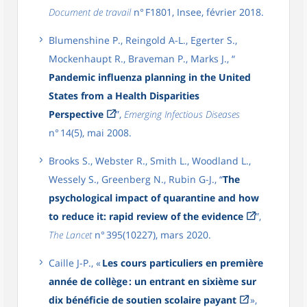
Document de travail
n° F1801, Insee, février 2018.
Blumenshine P., Reingold A-L., Egerter S.,
Mockenhaupt R., Braveman P., Marks J., “
Pandemic influenza planning in the United
States from a Health Disparities
Perspective
”,
Emerging Infectious Diseases
n° 14(5), mai 2008.
Brooks S., Webster R., Smith L., Woodland L.,
Wessely S., Greenberg N., Rubin G-J., “
The
psychological impact of quarantine and how
to reduce it: rapid review of the evidence
”,
The Lancet
n° 395(10227), mars 2020.
Caille J-P., «
Les cours particuliers en première
année de collège : un entrant en sixième sur
dix bénéficie de soutien scolaire payant
»,