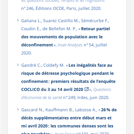
les questions sociales, l’emploi et les migrations
n° 246, Éditions OCDE, Paris, juillet 2020.
Galiana L., Suarez Castillo M., Sémécurbe F.,
Coudin E., de Bellefon M. P., «
Retour partiel
des mouvements de population avec le
déconfinement
»,
Insee Analyses
n° 54, juillet
2020.
Gandré C., Coldefy M. «
Les inégalités face au
risque de détresse psychologique pendant le
confinement : premiers résultats de l’enquête
COCLICO du 3 au 14 avril 2020
»,
Questions
d’économie de la santé
n° 249, Irdes, juin 2020.
Gascard N., Kauffmann B., Labosse A., «
26 % de
décès supplémentaires entre début mars et
mi avril 2020 : les communes denses sont les
plus touchées
»,
Insee Focus
n° 191, mai 2020.