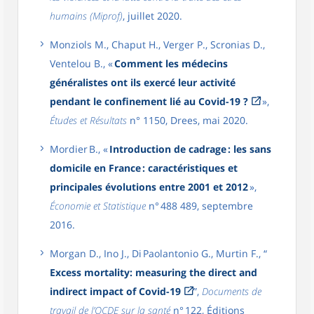
humains (Miprof)
, juillet 2020.
Monziols M., Chaput H., Verger P., Scronias D.,
Ventelou B., «
Comment les médecins
généralistes ont ils exercé leur activité
pendant le confinement lié au Covid-19 ?
»,
Études et Résultats
n° 1150, Drees, mai 2020.
Mordier B., «
Introduction de cadrage : les sans
domicile en France : caractéristiques et
principales évolutions entre 2001 et 2012
»,
Économie et Statistique
n° 488 489, septembre
2016.
Morgan D., Ino J., Di Paolantonio G., Murtin F., “
Excess mortality: measuring the direct and
indirect impact of Covid-19
”,
Documents de
travail de l’OCDE sur la santé
n° 122, Éditions