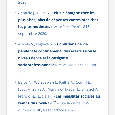
2020.
Accardo J., Billot S., «
Plus d’épargne chez les
plus aisés, plus de dépenses contraintes chez
les plus modestes
»,
Insee Première
n° 1815,
septembre 2020.
Albouy V., Legleye S., «
Conditions de vie
pendant le confinement : des écarts selon le
niveau de vie et la catégorie
socioprofessionnelle
»,
Insee Focus
n° 197, juin
2020.
Bajos N., Warszawski J., Pailhé A., Counil E.,
Jusot F., Spire A., Martin C., Meyer L., Sireyjol A.,
Franck J-E., Lydié N., «
Les inégalités sociales au
temps du Covid-19
»,
Questions de santé
publique
n° 40, Iresp, octobre 2020.