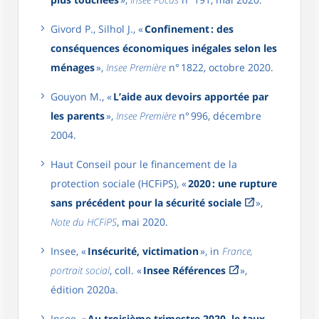
Givord P., Silhol J., «
Confinement : des
conséquences économiques inégales selon les
ménages
»,
Insee Première
n° 1822, octobre 2020.
Gouyon M., «
L’aide aux devoirs apportée par
les parents
»,
Insee Première
n° 996, décembre
2004.
Haut Conseil pour le financement de la
protection sociale (HCFiPS), «
2020 : une rupture
sans précédent pour la sécurité sociale
»,
Note du HCFiPS
, mai 2020.
Insee, «
Insécurité, victimation
», in
France,
portrait social
, coll. «
Insee Références
»,
édition 2020a.
Insee, «
Au troisième trimestre 2020, le taux