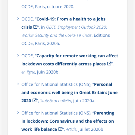
OCDE, Paris, octobre 2020.
OCDE, “
Covid-19: From a health to a jobs
crisis
”, in
OECD Employment Outlook 2020:
Worker Security and the Covid-19 Crisis
, Éditions
OCDE, Paris, 2020a.
OCDE, “
Capacity for remote working can affect
lockdown costs differently across places
”,
en ligne
, juin 2020b.
Office for National Statistics (ONS), “
Personal
and economic well being in Great Britain: June
2020
”,
Statistical bulletin
, juin 2020a.
Office for National Statistics (ONS), “
Parenting
in lockdown: Coronavirus and the effects on
work life balance
”,
Article
, juillet 2020b.