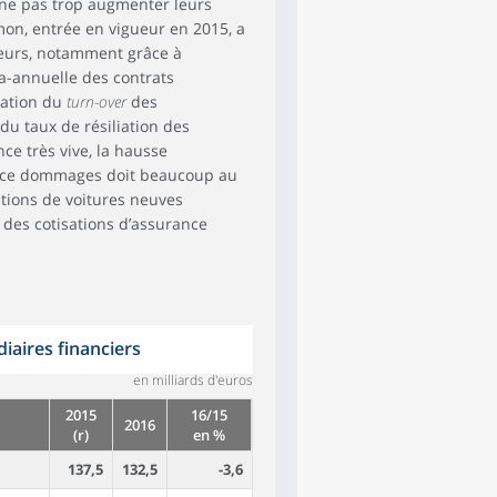
é ne pas trop augmenter leurs
Hamon, entrée en vigueur en 2015, a
reurs, notamment grâce à
ra-annuelle des contrats
ération du
turn-over
des
du taux de résiliation des
ce très vive, la hausse
ance dommages doit beaucoup au
tions de voitures neuves
 des cotisations d’assurance
iaires financiers
en milliards d'euros
2015
16/15
2016
(r)
en %
137,5
132,5
-3,6