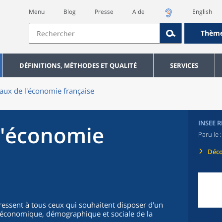
Menu
Blog
Presse
Aide
English
Thèm
DÉFINITIONS, MÉTHODES ET QUALITÉ
SERVICES
aux de l'économie française
INSEE 
l'économie
Paru le 
Déco
ressent à tous ceux qui souhaitent disposer d'un
on économique, démographique et sociale de la