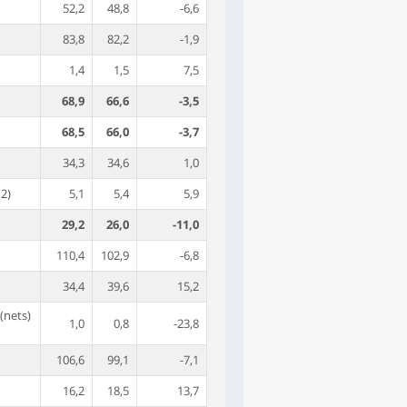
52,2
48,8
-6,6
83,8
82,2
-1,9
1,4
1,5
7,5
68,9
66,6
-3,5
68,5
66,0
-3,7
34,3
34,6
1,0
d2)
5,1
5,4
5,9
29,2
26,0
-11,0
110,4
102,9
-6,8
34,4
39,6
15,2
(nets)
1,0
0,8
-23,8
106,6
99,1
-7,1
16,2
18,5
13,7