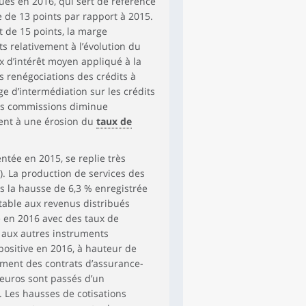
es en 2016, qui sert de référence
e de 13 points par rapport à 2015.
 de 15 points, la marge
s relativement à l’évolution du
ux d’intérêt moyen appliqué à la
es renégociations des crédits à
ge d’intermédiation sur les crédits
les commissions diminue
sent à une érosion du
taux de
ntée en 2015, se replie très
). La production de services des
ès la hausse de 6,3 % enregistrée
table aux revenus distribués
ve en 2016 avec des taux de
 aux autres instruments
 positive en 2016, à hauteur de
ement des contrats d’assurance-
 euros sont passés d’un
 Les hausses de cotisations