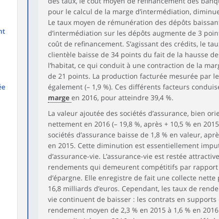
des taux, le coût moyen de refinancement des banqu
pour le calcul de la marge d’intermédiation, diminu
Le taux moyen de rémunération des dépôts baissant
nt
d’intermédiation sur les dépôts augmente de 3 point
coût de refinancement. S’agissant des crédits, le ta
clientèle baisse de 34 points du fait de la hausse d
l’habitat, ce qui conduit à une contraction de la mar
de 21 points. La production facturée mesurée par 
ée
également (– 1,9 %). Ces différents facteurs condui
marge
en 2016, pour atteindre 39,4 %.
La valeur ajoutée des sociétés d’assurance, bien orie
nettement en 2016 (– 19,8 %, après + 10,5 % en 2015
sociétés d’assurance baisse de 1,8 % en valeur, apr
en 2015. Cette diminution est essentiellement impu
d’assurance-vie. L’assurance-vie est restée attracti
rendements qui demeurent compétitifs par rapport
d’épargne. Elle enregistre de fait une collecte nette
16,8 milliards d’euros. Cependant, les taux de rend
vie continuent de baisser : les contrats en supports
rendement moyen de 2,3 % en 2015 à 1,6 % en 2016.