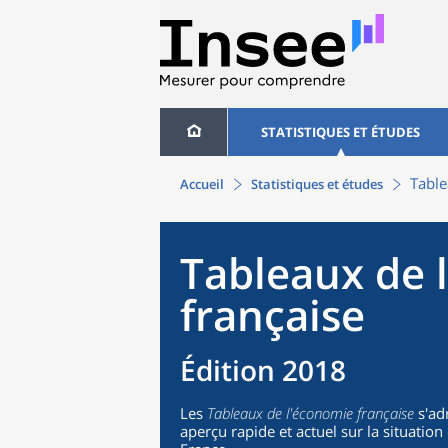
STATISTIQUES ET ÉTUDES
Table
Accueil
Statistiques et études
Tableaux de 
française
Édition 2018
Les
Tableaux de l'économie française
s'ad
aperçu rapide et actuel sur la situati