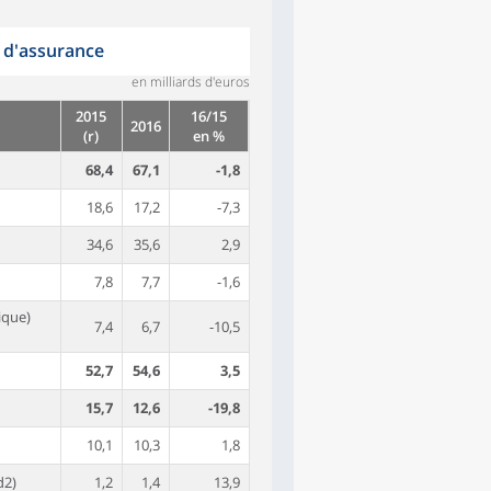
 d'assurance
en milliards d'euros
2015
16/15
2016
(r)
en %
68,4
67,1
-1,8
18,6
17,2
-7,3
34,6
35,6
2,9
7,8
7,7
-1,6
ique)
7,4
6,7
-10,5
52,7
54,6
3,5
15,7
12,6
-19,8
10,1
10,3
1,8
d2)
1,2
1,4
13,9