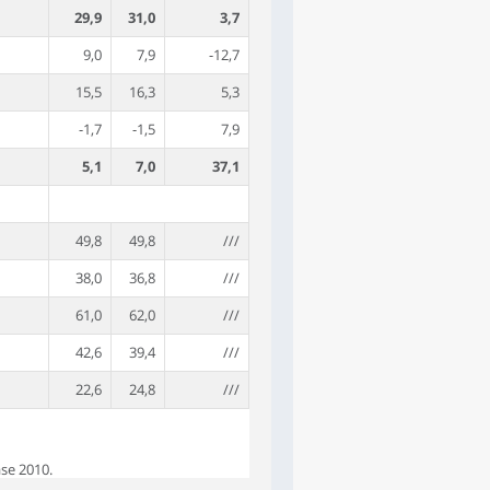
29,9
31,0
3,7
9,0
7,9
-12,7
15,5
16,3
5,3
-1,7
-1,5
7,9
5,1
7,0
37,1
49,8
49,8
///
38,0
36,8
///
61,0
62,0
///
42,6
39,4
///
22,6
24,8
///
se 2010.