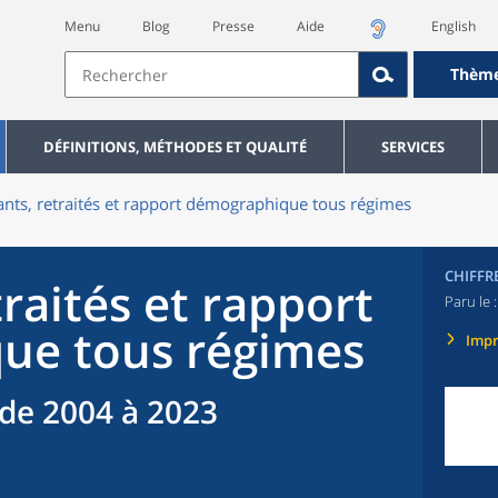
Menu
Blog
Presse
Aide
English
Thèm
DÉFINITIONS, MÉTHODES ET QUALITÉ
SERVICES
ants, retraités et rapport démographique tous régimes
CHIFFR
traités et rapport
Paru le 
ue tous régimes
Imp
de 2004 à 2023