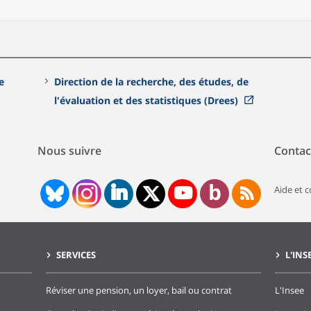
e
Direction de la recherche, des études, de
l'évaluation et des statistiques (Drees)
Nous suivre
Contac
Aide et 
SERVICES
L'INS
Réviser une pension, un loyer, bail ou contrat
L'Insee