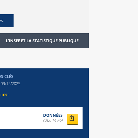
es
L'INSEE ET LA STATISTIQUE PUBLIQUE
ES-CLÉS
:
09/12/2025
rimer
DONNÉES
(xlsx, 14 Ko)