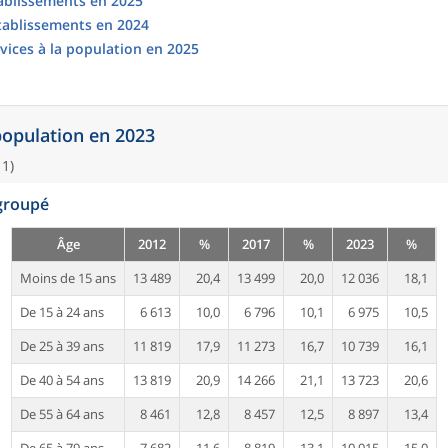
tablissements en 2025
établissements en 2024
vices à la population en 2025
 population en 2023
11)
egroupé
Âge
2012
%
2017
%
2023
%
Moins de 15 ans
13 489
20,4
13 499
20,0
12 036
18,1
De 15 à 24 ans
6 613
10,0
6 796
10,1
6 975
10,5
De 25 à 39 ans
11 819
17,9
11 273
16,7
10 739
16,1
De 40 à 54 ans
13 819
20,9
14 266
21,1
13 723
20,6
De 55 à 64 ans
8 461
12,8
8 457
12,5
8 897
13,4