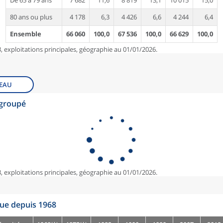
De 65 à 79 ans
7 682
11,6
8 819
13,1
10 015
15,0
80 ans ou plus
4 178
6,3
4 426
6,6
4 244
6,4
Ensemble
66 060
100,0
67 536
100,0
66 629
100,0
, exploitations principales, géographie au 01/01/2026.
EAU
egroupé
, exploitations principales, géographie au 01/01/2026.
que depuis 1968