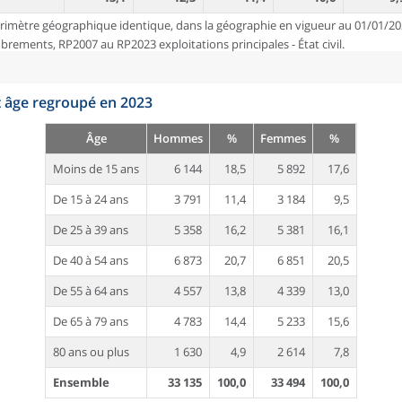
rimètre géographique identique, dans la géographie en vigueur au 01/01/20
ements, RP2007 au RP2023 exploitations principales - État civil.
t âge regroupé en 2023
Âge
Hommes
%
Femmes
%
Moins de 15 ans
6 144
18,5
5 892
17,6
De 15 à 24 ans
3 791
11,4
3 184
9,5
De 25 à 39 ans
5 358
16,2
5 381
16,1
De 40 à 54 ans
6 873
20,7
6 851
20,5
De 55 à 64 ans
4 557
13,8
4 339
13,0
De 65 à 79 ans
4 783
14,4
5 233
15,6
80 ans ou plus
1 630
4,9
2 614
7,8
Ensemble
33 135
100,0
33 494
100,0