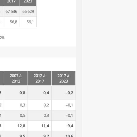
2017
2023
0
67 536
66 629
6
56,8
56,1
26.
2007 à
2012 à
2017 à
2012
2017
2023
6
0,8
0,4
–0,2
2
0,3
0,2
–0,1
4
0,5
0,3
–0,1
3
12,8
11,4
9,4
9
9,5
9,7
10,6