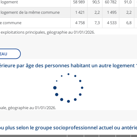
 logement
58 989
90,5
60 782
91,0
e logement de la même commune
1 421
2,2
1 495
2,2
re commune
4 758
7,3
4 533
6,8
 exploitations principales, géographie au 01/01/2026.
EAU
érieure par âge des personnes habitant un autre logement
pale, géographie au 01/01/2026.
u plus selon le groupe socioprofessionnel actuel ou antéri