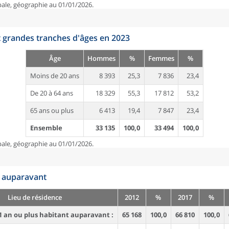
pale, géographie au 01/01/2026.
t grandes tranches d'âges en 2023
Âge
Hommes
%
Femmes
%
Moins de 20 ans
8 393
25,3
7 836
23,4
De 20 à 64 ans
18 329
55,3
17 812
53,2
65 ans ou plus
6 413
19,4
7 847
23,4
Ensemble
33 135
100,0
33 494
100,0
pale, géographie au 01/01/2026.
n auparavant
Lieu de résidence
2012
%
2017
%
1 an ou plus habitant auparavant :
65 168
100,0
66 810
100,0