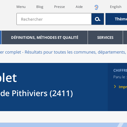
Menu
Blog
Presse
Aide
English
Thèm
DÉFINITIONS, MÉTHODES ET QUALITÉ
SERVICES
er complet - Résultats pour toutes les communes, départements, 
CHIFFR
let
Paru le 
Imp
de Pithiviers (2411)