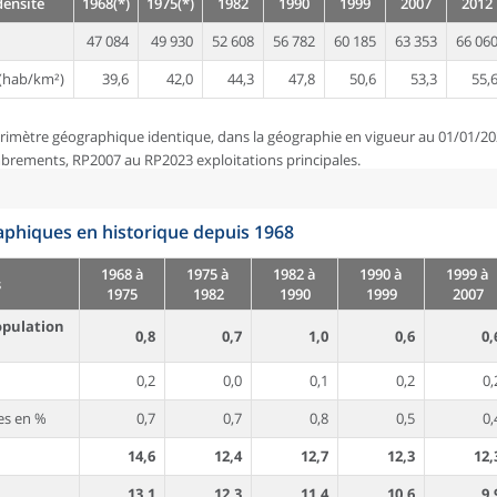
densité
1968(*)
1975(*)
1982
1990
1999
2007
2012
47 084
49 930
52 608
56 782
60 185
63 353
66 06
(hab/km²)
39,6
42,0
44,3
47,8
50,6
53,3
55,
rimètre géographique identique, dans la géographie en vigueur au 01/01/20
brements, RP2007 au RP2023 exploitations principales.
phiques en historique depuis 1968
1968 à
1975 à
1982 à
1990 à
1999 à
s
1975
1982
1990
1999
2007
opulation
0,8
0,7
1,0
0,6
0,
0,2
0,0
0,1
0,2
0,
es en %
0,7
0,7
0,8
0,5
0,
14,6
12,4
12,7
12,3
12,
13,1
12,3
11,4
10,6
9,