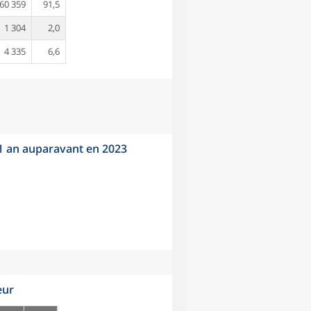
60 359
91,5
1 304
2,0
4 335
6,6
 1 an auparavant en 2023
eur