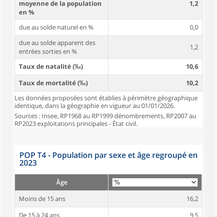
moyenne de la population
1,2
en %
due au solde naturel en %
0,0
due au solde apparent des
1,2
entrées sorties en %
Taux de natalité (‰)
10,6
Taux de mortalité (‰)
10,2
Les données proposées sont établies à périmètre géographique
identique, dans la géographie en vigueur au 01/01/2026.
Sources : Insee, RP1968 au RP1999 dénombrements, RP2007 au
RP2023 exploitations principales - État civil.
POP T4 - Population par sexe et âge regroupé en
2023
Âge
Moins de 15 ans
16,2
De 15 à 24 ans
9,5