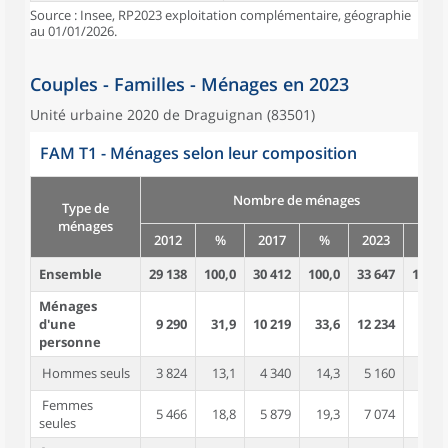
Source : Insee, RP2023 exploitation complémentaire, géographie
au 01/01/2026.
Couples - Familles - Ménages en 2023
Unité urbaine 2020 de Draguignan (83501)
FAM T1 - Ménages selon leur composition
Nombre de ménages
Type de
ménages
2012
%
2017
%
2023
%
Ensemble
29 138
100,0
30 412
100,0
33 647
100,0
Ménages
d'une
9 290
31,9
10 219
33,6
12 234
36,4
personne
Hommes seuls
3 824
13,1
4 340
14,3
5 160
15,3
Femmes
5 466
18,8
5 879
19,3
7 074
21,0
seules