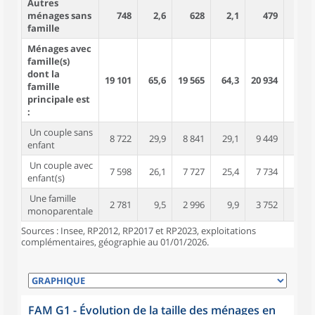
Autres
ménages sans
748
2,6
628
2,1
479
1,4
famille
Ménages avec
famille(s)
dont la
19 101
65,6
19 565
64,3
20 934
62,2
famille
principale est
:
Un couple sans
8 722
29,9
8 841
29,1
9 449
28,1
enfant
Un couple avec
7 598
26,1
7 727
25,4
7 734
23,0
enfant(s)
Une famille
2 781
9,5
2 996
9,9
3 752
11,1
monoparentale
Sources : Insee, RP2012, RP2017 et RP2023, exploitations
complémentaires, géographie au 01/01/2026.
FAM G1 - Évolution de la taille des ménages en