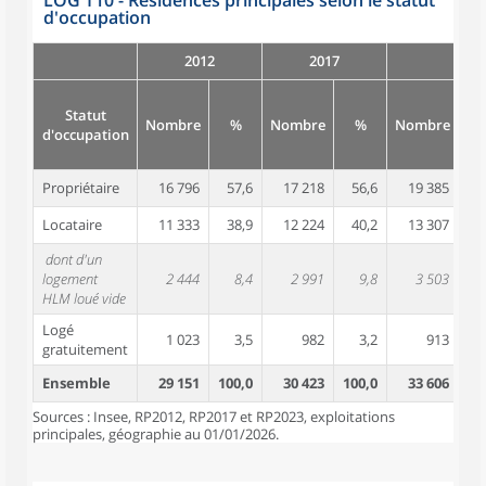
LOG T10 - Résidences principales selon le statut
d'occupation
2012
2017
Statut
Nombre
%
Nombre
%
Nombre
d'occupation
Propriétaire
16 796
57,6
17 218
56,6
19 385
5
Locataire
11 333
38,9
12 224
40,2
13 307
3
dont d'un
logement
2 444
8,4
2 991
9,8
3 503
1
HLM loué vide
Logé
1 023
3,5
982
3,2
913
gratuitement
Ensemble
29 151
100,0
30 423
100,0
33 606
10
Sources : Insee, RP2012, RP2017 et RP2023, exploitations
principales, géographie au 01/01/2026.