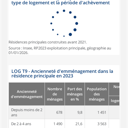
type de logement et la période d'achèvement
Résidences principales construites avant 2021.
Source : Insee, RP2023 exploitation principale, géographie au
01/01/2026.
LOG T9 - Ancienneté d'emménagement dans la
résidence principale en 2023
Nombre
Nombre
Part des
Population
Ancienneté
pièc
de
ménages
des
d'emménagement
ménages
en %
ménages
logement
Depuis moins de 2
678
9,8
1 451
3,0
ans
De 2 à 4 ans
1 490
21,6
3 563
3,2