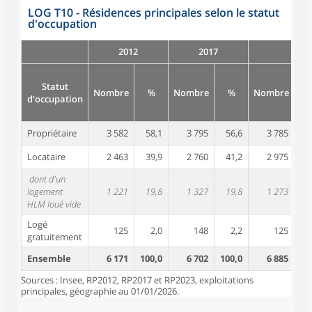
LOG T10 - Résidences principales selon le statut
d'occupation
2012
2017
Statut
Nombre
%
Nombre
%
Nombre
d'occupation
Propriétaire
3 582
58,1
3 795
56,6
3 785
5
Locataire
2 463
39,9
2 760
41,2
2 975
4
dont d'un
logement
1 221
19,8
1 327
19,8
1 273
1
HLM loué vide
Logé
125
2,0
148
2,2
125
gratuitement
Ensemble
6 171
100,0
6 702
100,0
6 885
10
Sources : Insee, RP2012, RP2017 et RP2023, exploitations
principales, géographie au 01/01/2026.