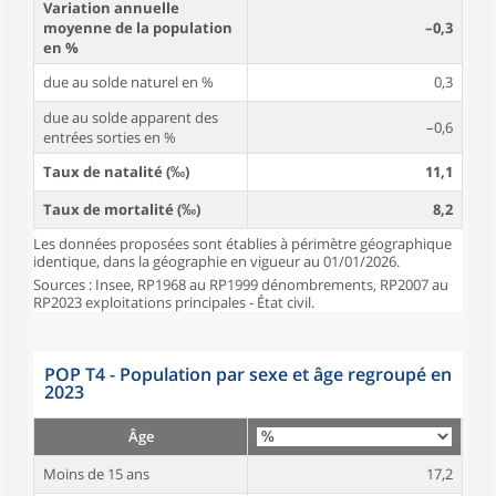
Variation annuelle
moyenne de la population
–0,3
en %
due au solde naturel en %
0,3
due au solde apparent des
–0,6
entrées sorties en %
Taux de natalité (‰)
11,1
Taux de mortalité (‰)
8,2
Les données proposées sont établies à périmètre géographique
identique, dans la géographie en vigueur au 01/01/2026.
Sources : Insee, RP1968 au RP1999 dénombrements, RP2007 au
RP2023 exploitations principales - État civil.
POP T4 - Population par sexe et âge regroupé en
2023
Âge
Moins de 15 ans
17,2