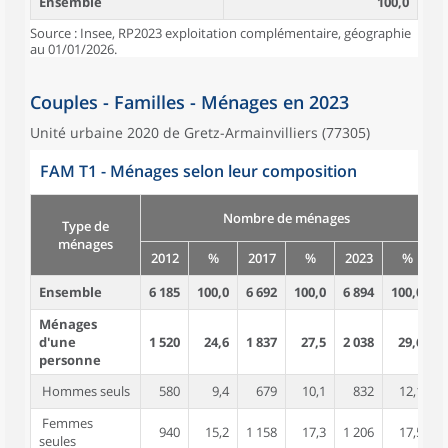
Ensemble
100,0
Source : Insee, RP2023 exploitation complémentaire, géographie
au 01/01/2026.
Couples - Familles - Ménages en 2023
Unité urbaine 2020 de Gretz-Armainvilliers (77305)
FAM T1 - Ménages selon leur composition
Nombre de ménages
Type de
ménages
2012
%
2017
%
2023
%
Ensemble
6 185
100,0
6 692
100,0
6 894
100,0
1
Ménages
d'une
1 520
24,6
1 837
27,5
2 038
29,6
personne
Hommes seuls
580
9,4
679
10,1
832
12,1
Femmes
940
15,2
1 158
17,3
1 206
17,5
seules