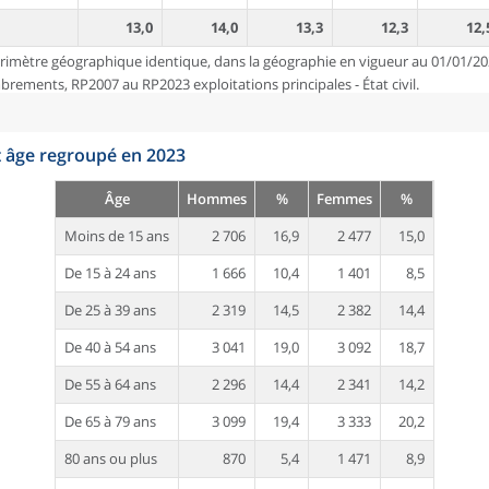
13,0
14,0
13,3
12,3
12,
rimètre géographique identique, dans la géographie en vigueur au 01/01/20
ements, RP2007 au RP2023 exploitations principales - État civil.
t âge regroupé en 2023
Âge
Hommes
%
Femmes
%
Moins de 15 ans
2 706
16,9
2 477
15,0
De 15 à 24 ans
1 666
10,4
1 401
8,5
De 25 à 39 ans
2 319
14,5
2 382
14,4
De 40 à 54 ans
3 041
19,0
3 092
18,7
De 55 à 64 ans
2 296
14,4
2 341
14,2
De 65 à 79 ans
3 099
19,4
3 333
20,2
80 ans ou plus
870
5,4
1 471
8,9