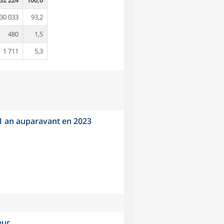
32 224
100,0
30 033
93,2
480
1,5
1 711
5,3
 1 an auparavant en 2023
eur