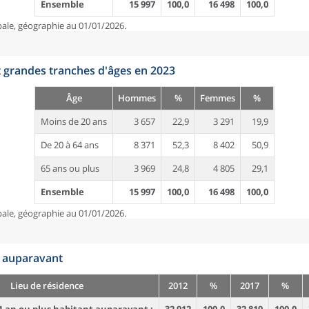
Ensemble
15 997
100,0
16 498
100,0
pale, géographie au 01/01/2026.
t grandes tranches d'âges en 2023
Âge
Hommes
%
Femmes
%
Moins de 20 ans
3 657
22,9
3 291
19,9
De 20 à 64 ans
8 371
52,3
8 402
50,9
65 ans ou plus
3 969
24,8
4 805
29,1
Ensemble
15 997
100,0
16 498
100,0
pale, géographie au 01/01/2026.
n auparavant
Lieu de résidence
2012
%
2017
%