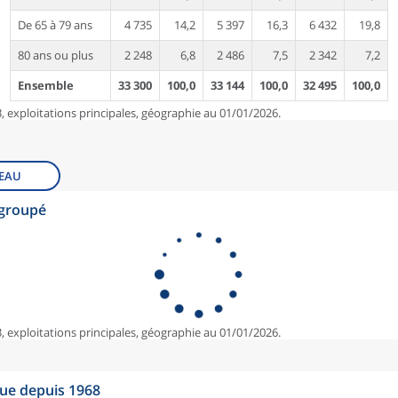
De 65 à 79 ans
4 735
14,2
5 397
16,3
6 432
19,8
80 ans ou plus
2 248
6,8
2 486
7,5
2 342
7,2
Ensemble
33 300
100,0
33 144
100,0
32 495
100,0
, exploitations principales, géographie au 01/01/2026.
EAU
egroupé
, exploitations principales, géographie au 01/01/2026.
que depuis 1968