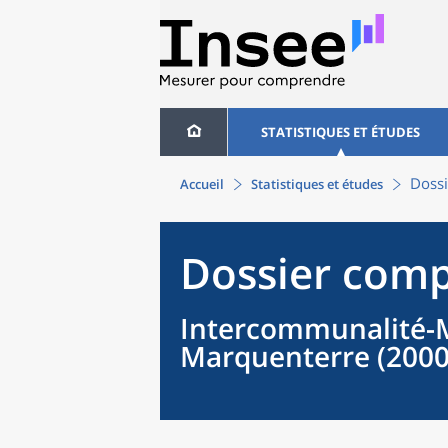
STATISTIQUES ET ÉTUDES
Dossi
Accueil
Statistiques et études
Dossier comp
Intercommunalité-M
Marquenterre (200