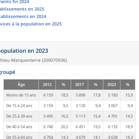
ments fin 2024
tablissements en 2025
établissements en 2024
vices à la population en 2025
 population en 2023
thieu-Marquenterre (200070936)
egroupé
Âge
2012
%
2017
%
2023
%
Moins de 15 ans
6 159
18,5
5 898
17,8
5 183
15,9
De 15 à 24 ans
3 159
9,5
3 120
9,4
3 067
9,4
De 25 à 39 ans
5 495
16,5
5 113
15,4
4 701
14,5
De 40 à 54 ans
6 740
20,2
6 451
19,5
6 132
18,9
De 55 à 64 ans
4 764
14,3
4 679
14,1
4 638
14,3