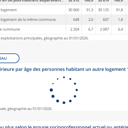
1 an ou plus habitant auparavant :
32 912
100,0
32 819
100,0
 logement
30 060
91,3
30 125
91,8
e logement de la même commune
648
2,0
607
1,8
re commune
2 204
6,7
2 087
6,4
 exploitations principales, géographie au 01/01/2026.
EAU
érieure par âge des personnes habitant un autre logement
pale, géographie au 01/01/2026.
u plus selon le groupe socioprofessionnel actuel ou antéri