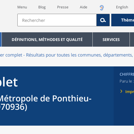
Menu
Blog
Presse
Aide
English
Thèm
DÉFINITIONS, MÉTHODES ET QUALITÉ
SERVICES
er complet - Résultats pour toutes les communes, départements, 
CHIFFR
let
Paru le 
Imp
étropole de Ponthieu-
070936)