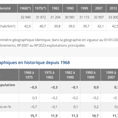
densité
1968(*)
1975(*)
1982
1990
1999
2007
2012
32 940
31 872
31 204
30 981
31 115
32 997
33 30
(hab/km²)
42,0
40,7
39,8
39,5
39,7
42,1
42,
rimètre géographique identique, dans la géographie en vigueur au 01/01/20
brements, RP2007 au RP2023 exploitations principales.
phiques en historique depuis 1968
1968 à
1975 à
1982 à
1990 à
1999 à
s
1975
1982
1990
1999
2007
opulation
–0,5
–0,3
–0,1
0,0
0,
0,3
–0,2
–0,2
–0,2
–0,
es en %
–0,7
–0,1
0,1
0,2
0,
15,7
11,9
11,3
10,7
11,