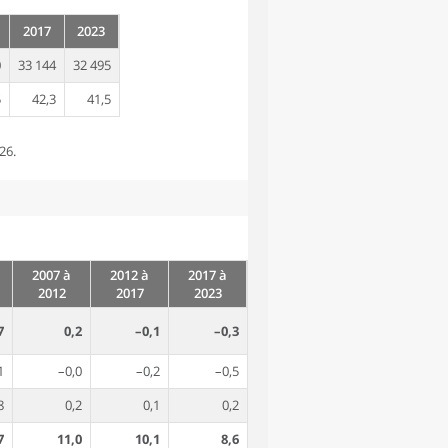
2017
2023
0
33 144
32 495
5
42,3
41,5
26.
2007 à
2012 à
2017 à
2012
2017
2023
7
0,2
–0,1
–0,3
1
–0,0
–0,2
–0,5
8
0,2
0,1
0,2
7
11,0
10,1
8,6