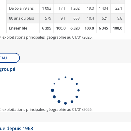
De 65 à 79 ans
1 093
17,1
1 202
19,0
1 404
22,1
80 ans ou plus
579
9,1
658
10,4
621
9,8
Ensemble
6 395
100,0
6 320
100,0
6 345
100,0
, exploitations principales, géographie au 01/01/2026.
EAU
egroupé
, exploitations principales, géographie au 01/01/2026.
que depuis 1968