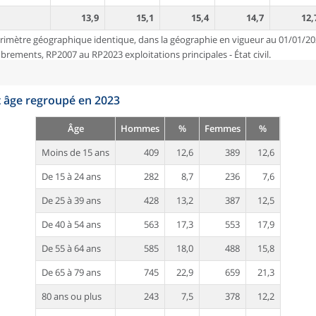
13,9
15,1
15,4
14,7
12,
rimètre géographique identique, dans la géographie en vigueur au 01/01/20
ements, RP2007 au RP2023 exploitations principales - État civil.
t âge regroupé en 2023
Âge
Hommes
%
Femmes
%
Moins de 15 ans
409
12,6
389
12,6
De 15 à 24 ans
282
8,7
236
7,6
De 25 à 39 ans
428
13,2
387
12,5
De 40 à 54 ans
563
17,3
553
17,9
De 55 à 64 ans
585
18,0
488
15,8
De 65 à 79 ans
745
22,9
659
21,3
80 ans ou plus
243
7,5
378
12,2