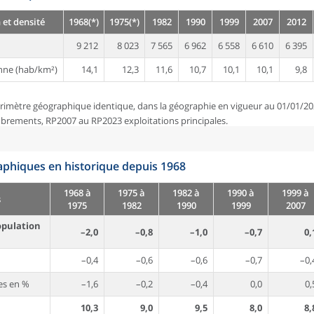
 et densité
1968(*)
1975(*)
1982
1990
1999
2007
2012
9 212
8 023
7 565
6 962
6 558
6 610
6 395
nne (hab/km²)
14,1
12,3
11,6
10,7
10,1
10,1
9,8
rimètre géographique identique, dans la géographie en vigueur au 01/01/20
brements, RP2007 au RP2023 exploitations principales.
phiques en historique depuis 1968
1968 à
1975 à
1982 à
1990 à
1999 à
s
1975
1982
1990
1999
2007
opulation
–2,0
–0,8
–1,0
–0,7
0,
–0,4
–0,6
–0,6
–0,7
–0,
es en %
–1,6
–0,2
–0,4
0,0
0,
10,3
9,0
9,5
8,0
8,