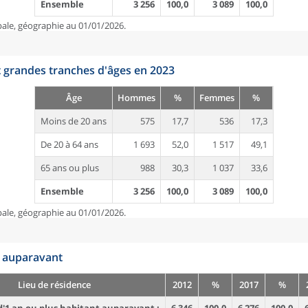
Ensemble
3 256
100,0
3 089
100,0
pale, géographie au 01/01/2026.
t grandes tranches d'âges en 2023
Âge
Hommes
%
Femmes
%
Moins de 20 ans
575
17,7
536
17,3
De 20 à 64 ans
1 693
52,0
1 517
49,1
65 ans ou plus
988
30,3
1 037
33,6
Ensemble
3 256
100,0
3 089
100,0
pale, géographie au 01/01/2026.
n auparavant
Lieu de résidence
2012
%
2017
%