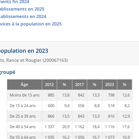
ments fin 2024
tablissements en 2025
établissements en 2024
vices à la population en 2025
 population en 2023
s, Rance et Rougier (200067163)
egroupé
Âge
2012
%
2017
%
2023
%
Moins de 15 ans
885
13,8
842
13,3
798
12,6
De 15 à 24 ans
600
9,4
556
8,8
518
8,2
De 25 à 39 ans
866
13,5
843
13,3
816
12,9
De 40 à 54 ans
1 337
20,9
1 162
18,4
1 116
17,6
De 55 à 64 ans
1 035
16,2
1 056
16,7
1 073
16,9