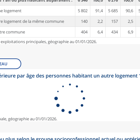
'1 an ou plus habitant auparavant :
6 346
100,0
6 276
100,0
me logement
5 802
91,4
5 685
90,6
tre logement de la même commune
140
2,2
157
2,5
utre commune
404
6,4
434
6,9
 exploitations principales, géographie au 01/01/2026.
EAU
érieure par âge des personnes habitant un autre logement
pale, géographie au 01/01/2026.
u plus selon le groupe socioprofessionnel actuel ou antéri