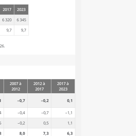
2017
2023
6 320
6 345
9,7
9,7
26.
2007 à
2012 à
2017 à
2012
2017
2023
1
–0,7
–0,2
0,1
4
–0,4
–0,7
–1,1
5
–0,2
0,5
1,1
8
8,0
7,3
6,3