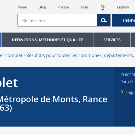
Menu
Blog
Presse
Aide
English
Thèm
DÉFINITIONS, MÉTHODES ET QUALITÉ
SERVICES
er complet - Résultats pour toutes les communes, départements, 
CHIFFR
let
Paru le 
Imp
étropole de Monts, Rance
63)