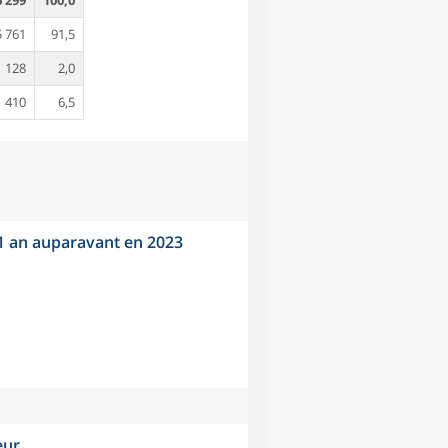
6 299
100,0
5 761
91,5
128
2,0
410
6,5
 1 an auparavant en 2023
eur