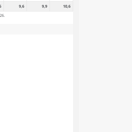
6
9,6
9,9
10,6
26.