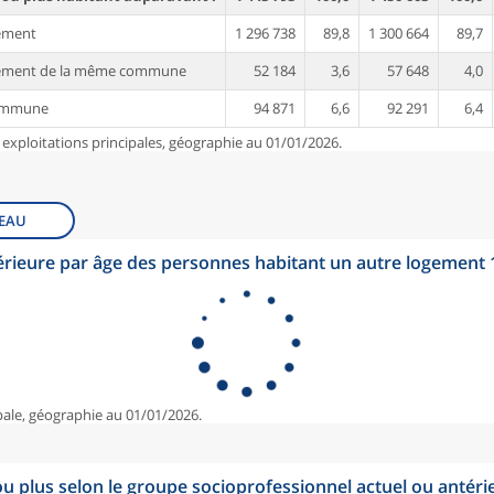
ement
1 296 738
89,8
1 300 664
89,7
gement de la même commune
52 184
3,6
57 648
4,0
commune
94 871
6,6
92 291
6,4
 exploitations principales, géographie au 01/01/2026.
EAU
érieure par âge des personnes habitant un autre logement
pale, géographie au 01/01/2026.
u plus selon le groupe socioprofessionnel actuel ou antéri