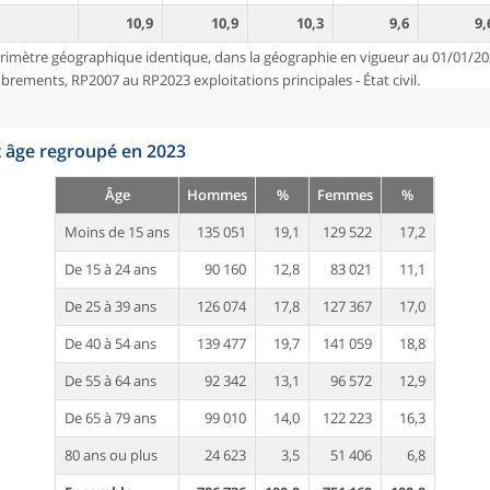
10,9
10,9
10,3
9,6
9,
rimètre géographique identique, dans la géographie en vigueur au 01/01/20
ements, RP2007 au RP2023 exploitations principales - État civil.
t âge regroupé en 2023
Âge
Hommes
%
Femmes
%
Moins de 15 ans
135 051
19,1
129 522
17,2
De 15 à 24 ans
90 160
12,8
83 021
11,1
De 25 à 39 ans
126 074
17,8
127 367
17,0
De 40 à 54 ans
139 477
19,7
141 059
18,8
De 55 à 64 ans
92 342
13,1
96 572
12,9
De 65 à 79 ans
99 010
14,0
122 223
16,3
80 ans ou plus
24 623
3,5
51 406
6,8