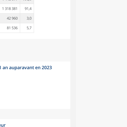
1 318 381
91,4
42 960
3,0
81 536
5,7
 1 an auparavant en 2023
eur