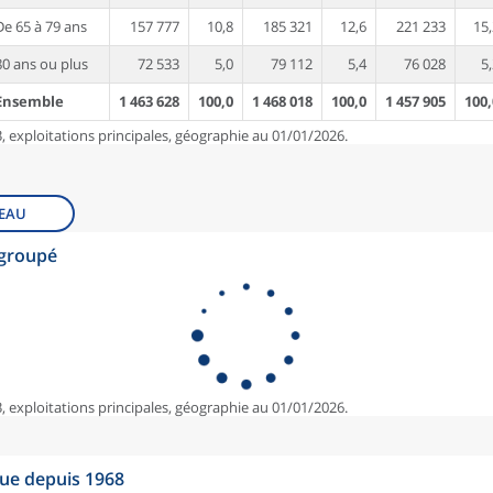
De 65 à 79 ans
157 777
10,8
185 321
12,6
221 233
15,
80 ans ou plus
72 533
5,0
79 112
5,4
76 028
5,
Ensemble
1 463 628
100,0
1 468 018
100,0
1 457 905
100,
, exploitations principales, géographie au 01/01/2026.
EAU
egroupé
, exploitations principales, géographie au 01/01/2026.
que depuis 1968