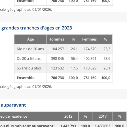
Ensemble
706 736
100,0
751 169
100,0
pale, géographie au 01/01/2026.
t grandes tranches d'âges en 2023
Âge
Hommes
%
Femmes
%
Moins de 20 ans
184 257
26,1
174 679
23,3
De 20 à 64 ans
398 846
56,4
402 861
53,6
65 ans ou plus
123 632
17,5
173 629
23,1
Ensemble
706 736
100,0
751 169
100,0
pale, géographie au 01/01/2026.
n auparavant
ieu de résidence
2012
%
2017
%
 ou plus habitant auparavant :
1 443 793
100,0
1 450 603
100,0