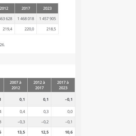
2012
2017
2023
463 628
1 468 018
1 457 905
219,4
220,0
218,5
26.
2007 à
2012 à
2017 à
2012
2017
2023
1
0,1
0,1
–0,1
4
0,4
0,3
0,0
3
–0,3
–0,2
–0,1
5
13,5
12,5
10,6