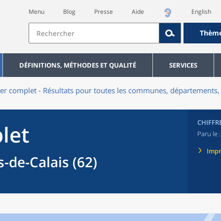
Menu
Blog
Presse
Aide
English
Thèm
DÉFINITIONS, MÉTHODES ET QUALITÉ
SERVICES
er complet - Résultats pour toutes les communes, départements, 
CHIFFR
let
Paru le 
Imp
de-Calais (62)