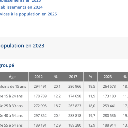
tablissements en 2025
établissements en 2024
vices à la population en 2025
 population en 2023
egroupé
Âge
2012
%
2017
%
2023
%
Moins de 15 ans
294 491
20,1
286 966
19,5
264 573
18,
De 15 à 24 ans
178 789
12,2
174 698
11,9
173 180
11,
De 25 à 39 ans
272 995
18,7
263 823
18,0
253 441
17,
De 40 à 54 ans
297 852
20,4
288 818
19,7
280 536
19,
De 55 à 64 ans
189 191
12,9
189 280
12,9
188 914
13,