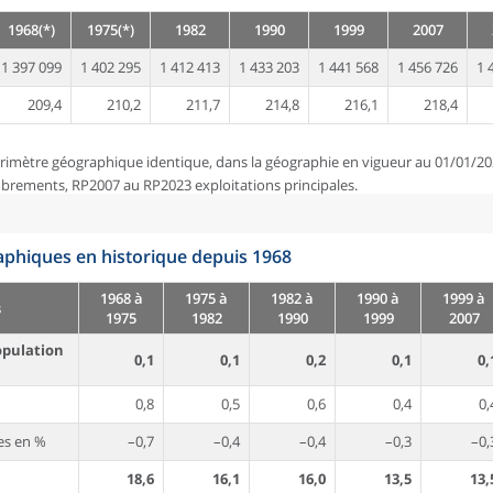
1968(*)
1975(*)
1982
1990
1999
2007
1 397 099
1 402 295
1 412 413
1 433 203
1 441 568
1 456 726
1 
209,4
210,2
211,7
214,8
216,1
218,4
rimètre géographique identique, dans la géographie en vigueur au 01/01/20
brements, RP2007 au RP2023 exploitations principales.
phiques en historique depuis 1968
1968 à
1975 à
1982 à
1990 à
1999 à
s
1975
1982
1990
1999
2007
opulation
0,1
0,1
0,2
0,1
0,
0,8
0,5
0,6
0,4
0,
es en %
–0,7
–0,4
–0,4
–0,3
–0,
18,6
16,1
16,0
13,5
13,