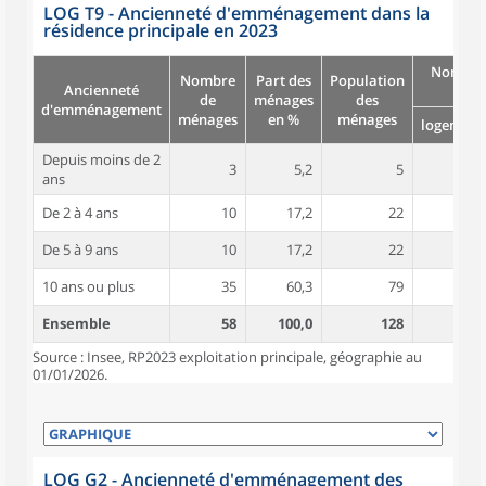
LOG T9 - Ancienneté d'emménagement dans la
résidence principale en 2023
Nombre
Nombre
Part des
Population
Ancienneté
pièc
de
ménages
des
d'emménagement
ménages
en %
ménages
logement
Depuis moins de 2
3
5,2
5
5,0
ans
De 2 à 4 ans
10
17,2
22
4,1
De 5 à 9 ans
10
17,2
22
4,9
10 ans ou plus
35
60,3
79
5,1
Ensemble
58
100,0
128
4,9
Source : Insee, RP2023 exploitation principale, géographie au
01/01/2026.
LOG G2 - Ancienneté d'emménagement des