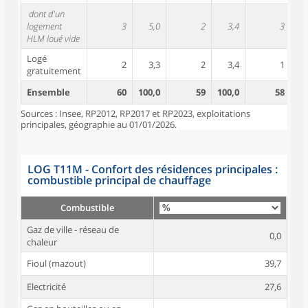
dont d'un
logement
3
5,0
2
3,4
3
HLM loué vide
Logé
2
3,3
2
3,4
1
gratuitement
Ensemble
60
100,0
59
100,0
58
10
Sources : Insee, RP2012, RP2017 et RP2023, exploitations
principales, géographie au 01/01/2026.
LOG T11M - Confort des résidences principales :
combustible principal de chauffage
Combustible
Gaz de ville - réseau de
0,0
chaleur
Fioul (mazout)
39,7
Electricité
27,6