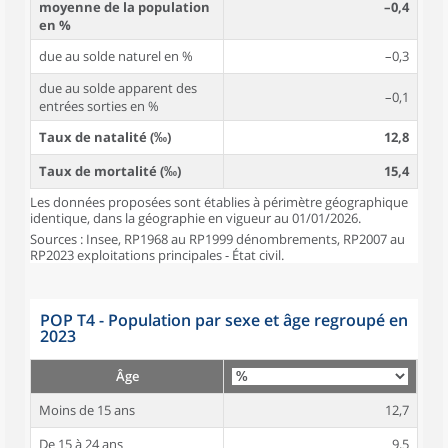
moyenne de la population
–0,4
en %
due au solde naturel en %
–0,3
due au solde apparent des
–0,1
entrées sorties en %
Taux de natalité (‰)
12,8
Taux de mortalité (‰)
15,4
Les données proposées sont établies à périmètre géographique
identique, dans la géographie en vigueur au 01/01/2026.
Sources : Insee, RP1968 au RP1999 dénombrements, RP2007 au
RP2023 exploitations principales - État civil.
POP T4 - Population par sexe et âge regroupé en
2023
Âge
Moins de 15 ans
12,7
De 15 à 24 ans
9,5