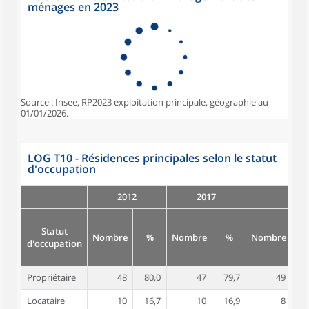
ménages en 2023
Source : Insee, RP2023 exploitation principale, géographie au
01/01/2026.
LOG T10 - Résidences principales selon le statut
d'occupation
2012
2017
Statut
Nombre
%
Nombre
%
Nombre
d'occupation
Propriétaire
48
80,0
47
79,7
49
8
Locataire
10
16,7
10
16,9
8
1