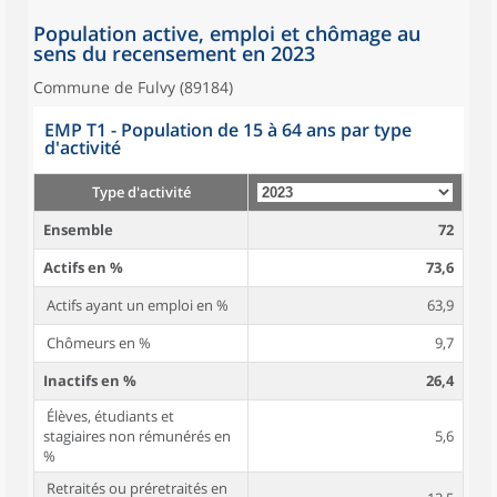
Population active, emploi et chômage au
sens du recensement en 2023
Commune de Fulvy (89184)
EMP T1 - Population de 15 à 64 ans par type
d'activité
Type d'activité
Ensemble
72
Actifs en %
73,6
Actifs ayant un emploi en %
63,9
Chômeurs en %
9,7
Inactifs en %
26,4
Élèves, étudiants et
stagiaires non rémunérés en
5,6
%
Retraités ou préretraités en