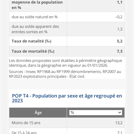
moyenne de la population
1,1
en %
due au solde naturel en %
–0,2
due au solde apparent des
1,3
entrées sorties en %
Taux de natalité (‰)
5,2
Taux de mortalité (‰)
7,3
Les données proposées sont établies à périmètre géographique
identique, dans la géographie en vigueur au 01/01/2026.
Sources : Insee, RP1968 au RP1999 dénombrements, RP2007 au
RP2023 exploitations principales - État civil.
POP T4 - Population par sexe et âge regroupé en
2023
Âge
Moins de 15 ans
13,2
De 15 à 24 ans
7,1