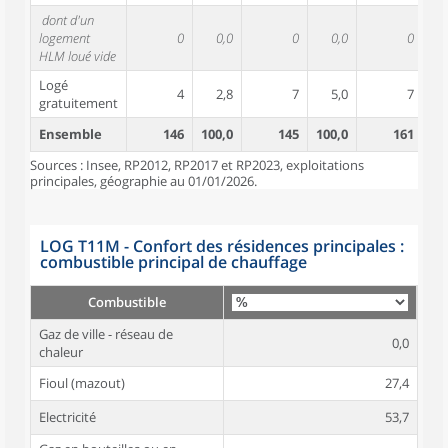
dont d'un
logement
0
0,0
0
0,0
0
HLM loué vide
Logé
4
2,8
7
5,0
7
gratuitement
Ensemble
146
100,0
145
100,0
161
10
Sources : Insee, RP2012, RP2017 et RP2023, exploitations
principales, géographie au 01/01/2026.
LOG T11M - Confort des résidences principales :
combustible principal de chauffage
Combustible
Gaz de ville - réseau de
0,0
chaleur
Fioul (mazout)
27,4
Electricité
53,7