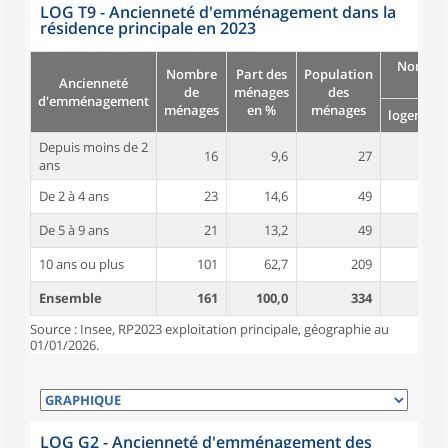
LOG T9 - Ancienneté d'emménagement dans la
résidence principale en 2023
Nombre
Nombre
Part des
Population
Ancienneté
pièc
de
ménages
des
d'emménagement
ménages
en %
ménages
logement
Depuis moins de 2
16
9,6
27
4,1
ans
De 2 à 4 ans
23
14,6
49
4,0
De 5 à 9 ans
21
13,2
49
4,2
10 ans ou plus
101
62,7
209
5,3
Ensemble
161
100,0
334
4,8
Source : Insee, RP2023 exploitation principale, géographie au
01/01/2026.
LOG G2 - Ancienneté d'emménagement des