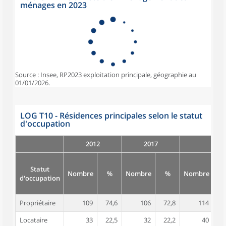
ménages en 2023
Source : Insee, RP2023 exploitation principale, géographie au
01/01/2026.
LOG T10 - Résidences principales selon le statut
d'occupation
2012
2017
Statut
Nombre
%
Nombre
%
Nombre
d'occupation
Propriétaire
109
74,6
106
72,8
114
7
Locataire
33
22,5
32
22,2
40
2