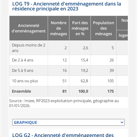
LOG T9 - Ancienneté d'emménagement dans la
résidence principale en 2023
Nombre
Nombre
Part des
Population
Ancienneté
pièc
de
ménages
des
d'emménagement
ménages
en %
ménages
logement
Depuis moins de 2
2
2,6
5
4,5
ans
De 2 à 4 ans
12
15,4
26
3,9
De 5 à 9 ans
16
19,2
39
4,3
10 ans ou plus
51
62,8
105
4,9
Ensemble
81
100,0
175
4,6
Source : Insee, RP2023 exploitation principale, géographie au
01/01/2026.
LOG G2 - Ancienneté d'emménagement des