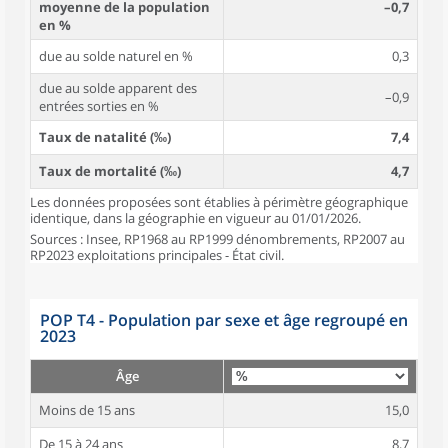
moyenne de la population
–0,7
en %
due au solde naturel en %
0,3
due au solde apparent des
–0,9
entrées sorties en %
Taux de natalité (‰)
7,4
Taux de mortalité (‰)
4,7
Les données proposées sont établies à périmètre géographique
identique, dans la géographie en vigueur au 01/01/2026.
Sources : Insee, RP1968 au RP1999 dénombrements, RP2007 au
RP2023 exploitations principales - État civil.
POP T4 - Population par sexe et âge regroupé en
2023
Âge
Moins de 15 ans
15,0
De 15 à 24 ans
8,7