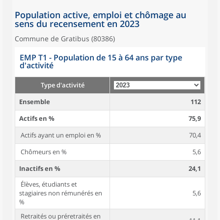
Population active, emploi et chômage au
sens du recensement en 2023
Commune de Gratibus (80386)
EMP T1 - Population de 15 à 64 ans par type
d'activité
Type d'activité
Ensemble
112
Actifs en %
75,9
Actifs ayant un emploi en %
70,4
Chômeurs en %
5,6
Inactifs en %
24,1
Élèves, étudiants et
stagiaires non rémunérés en
5,6
%
Retraités ou préretraités en