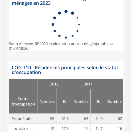
ménages en 2023
Source : Insee, RP2023 exploitation principale, géographie au
01/01/2026.
LOG T10 - Résidences principales selon le statut
d'occupation
2012
2017
Statut
Nombre
%
Nombre
%
Nombre
d'occupation
Propriétaire
58
81,3
64
84,0
62
7
Locataire
12
17,3
11
14,7
16
1