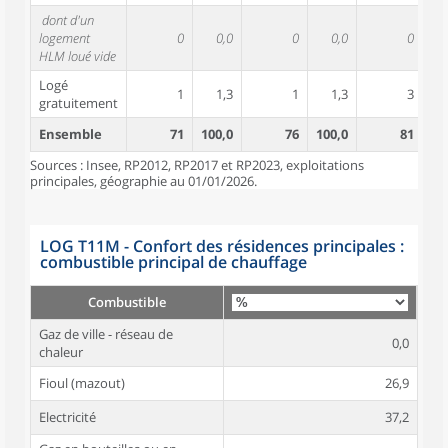
dont d'un
logement
0
0,0
0
0,0
0
HLM loué vide
Logé
1
1,3
1
1,3
3
gratuitement
Ensemble
71
100,0
76
100,0
81
10
Sources : Insee, RP2012, RP2017 et RP2023, exploitations
principales, géographie au 01/01/2026.
LOG T11M - Confort des résidences principales :
combustible principal de chauffage
Combustible
Gaz de ville - réseau de
0,0
chaleur
Fioul (mazout)
26,9
Electricité
37,2