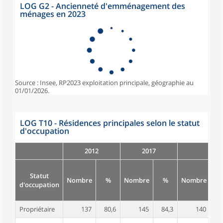
LOG G2 - Ancienneté d'emménagement des
ménages en 2023
Source : Insee, RP2023 exploitation principale, géographie au
01/01/2026.
LOG T10 - Résidences principales selon le statut
d'occupation
2012
2017
Statut
Nombre
%
Nombre
%
Nombre
d'occupation
Propriétaire
137
80,6
145
84,3
140
8