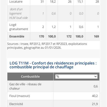
Locataire
31
18,2
26
15,1
28
1
dont d'un
logement
1
0,6
0
0,0
0
HLM loué vide
Logé
2
1,2
1
0,6
1
gratuitement
Ensemble
170
100,0
172
100,0
169
10
Sources : Insee, RP2012, RP2017 et RP2023, exploitations
principales, géographie au 01/01/2026.
LOG T11M - Confort des résidences principales :
combustible principal de chauffage
Combustible
Gaz de ville - réseau de
0,6
chaleur
Fioul (mazout)
40,2
Electricité
21,9