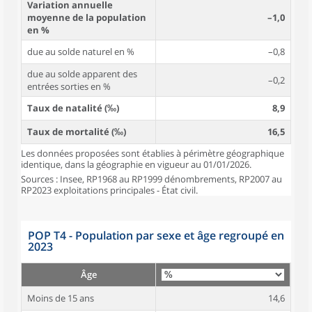
Variation annuelle
moyenne de la population
–1,0
en %
due au solde naturel en %
–0,8
due au solde apparent des
–0,2
entrées sorties en %
Taux de natalité (‰)
8,9
Taux de mortalité (‰)
16,5
Les données proposées sont établies à périmètre géographique
identique, dans la géographie en vigueur au 01/01/2026.
Sources : Insee, RP1968 au RP1999 dénombrements, RP2007 au
RP2023 exploitations principales - État civil.
POP T4 - Population par sexe et âge regroupé en
2023
Âge
Moins de 15 ans
14,6