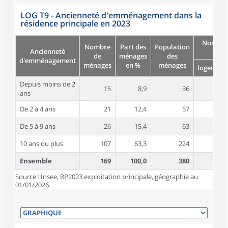
LOG T9 - Ancienneté d'emménagement dans la
résidence principale en 2023
Nombre
Nombre
Part des
Population
Ancienneté
pièc
de
ménages
des
d'emménagement
ménages
en %
ménages
logement
Depuis moins de 2
15
8,9
36
4,7
ans
De 2 à 4 ans
21
12,4
57
4,5
De 5 à 9 ans
26
15,4
63
4,7
10 ans ou plus
107
63,3
224
5,0
Ensemble
169
100,0
380
4,8
Source : Insee, RP2023 exploitation principale, géographie au
01/01/2026.