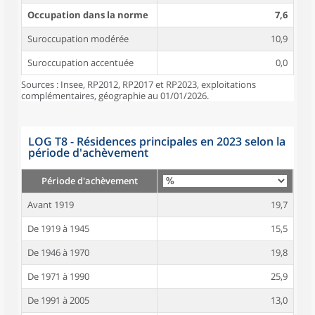
Occupation dans la norme
7,6
Suroccupation modérée
10,9
Suroccupation accentuée
0,0
Sources : Insee, RP2012, RP2017 et RP2023, exploitations
complémentaires, géographie au 01/01/2026.
LOG T8 - Résidences principales en 2023 selon la
période d'achèvement
Période d'achèvement
Avant 1919
19,7
De 1919 à 1945
15,5
De 1946 à 1970
19,8
De 1971 à 1990
25,9
De 1991 à 2005
13,0