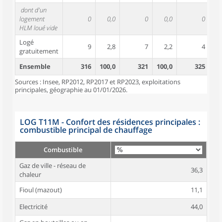
dont d'un
logement
0
0,0
0
0,0
0
HLM loué vide
Logé
9
2,8
7
2,2
4
gratuitement
Ensemble
316
100,0
321
100,0
325
10
Sources : Insee, RP2012, RP2017 et RP2023, exploitations
principales, géographie au 01/01/2026.
LOG T11M - Confort des résidences principales :
combustible principal de chauffage
Combustible
Gaz de ville - réseau de
36,3
chaleur
Fioul (mazout)
11,1
Electricité
44,0