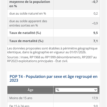
moyenne de la population
–0,7
en %
due au solde naturel en %
0,2
due au solde apparent des
–0,9
entrées sorties en %
Taux de natalité (‰)
9,5
Taux de mortalité (‰)
7,1
Les données proposées sont établies à périmètre géographique
identique, dans la géographie en vigueur au 01/01/2026.
Sources : Insee, RP1968 au RP1999 dénombrements, RP2007 au
RP2023 exploitations principales - État civil.
POP T4 - Population par sexe et âge regroupé en
2023
Âge
Moins de 15 ans
17,9
De 15 à 24 ans
9,0