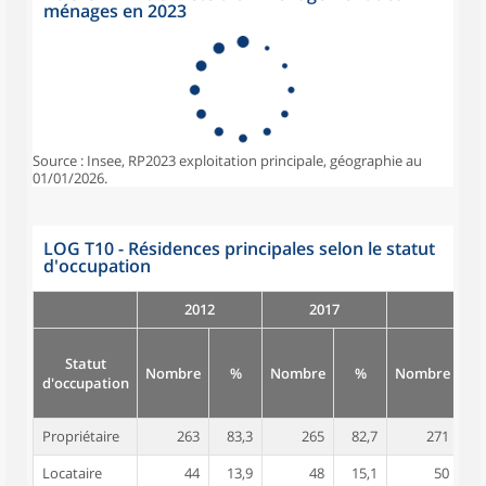
ménages en 2023
Source : Insee, RP2023 exploitation principale, géographie au
01/01/2026.
LOG T10 - Résidences principales selon le statut
d'occupation
2012
2017
Statut
Nombre
%
Nombre
%
Nombre
d'occupation
Propriétaire
263
83,3
265
82,7
271
8
Locataire
44
13,9
48
15,1
50
1