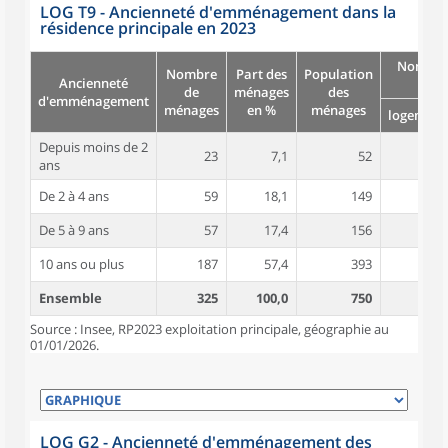
LOG T9 - Ancienneté d'emménagement dans la
résidence principale en 2023
Nombre
Nombre
Part des
Population
Ancienneté
pièc
de
ménages
des
d'emménagement
ménages
en %
ménages
logement
Depuis moins de 2
23
7,1
52
4,4
ans
De 2 à 4 ans
59
18,1
149
4,1
De 5 à 9 ans
57
17,4
156
4,9
10 ans ou plus
187
57,4
393
5,4
Ensemble
325
100,0
750
5,0
Source : Insee, RP2023 exploitation principale, géographie au
01/01/2026.
LOG G2 - Ancienneté d'emménagement des