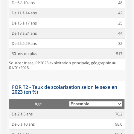
De 6 à 10 ans
48
De 11 à 14 ans
42
De 15 à 17 ans
25
De 18 à 24 ans
44
De 25 à 29 ans
32
30 ans ou plus
517
Source : Insee, RP2023 exploitation principale, géographie au
01/01/2026.
FOR T2 - Taux de scolarisation selon le sexe en
2023 (en %)
Âge
De 2 à 5 ans
76,2
De 6 à 10 ans
98,0