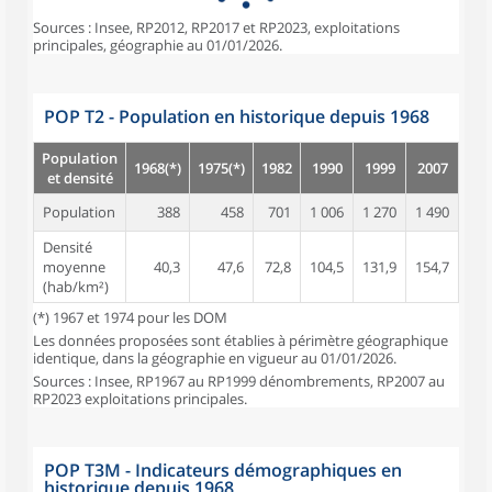
Sources : Insee, RP2012, RP2017 et RP2023, exploitations
principales, géographie au 01/01/2026.
POP T2 - Population en historique depuis 1968
Population
1968(*)
1975(*)
1982
1990
1999
2007
20
et densité
Population
388
458
701
1 006
1 270
1 490
1 4
Densité
moyenne
40,3
47,6
72,8
104,5
131,9
154,7
148
(hab/km²)
(*) 1967 et 1974 pour les DOM
Les données proposées sont établies à périmètre géographique
identique, dans la géographie en vigueur au 01/01/2026.
Sources : Insee, RP1967 au RP1999 dénombrements, RP2007 au
RP2023 exploitations principales.
POP T3M - Indicateurs démographiques en
historique depuis 1968