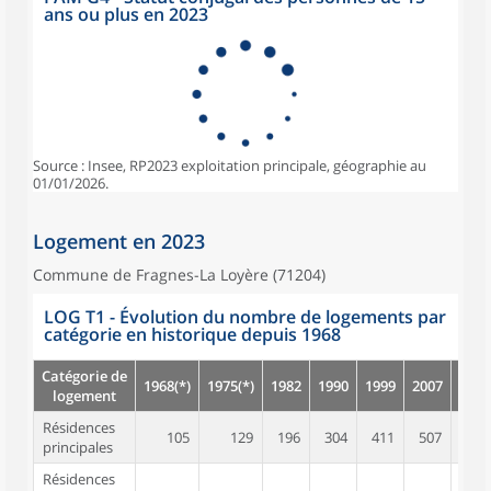
ans ou plus en 2023
Source : Insee, RP2023 exploitation principale, géographie au
01/01/2026.
Logement en 2023
Commune de Fragnes-La Loyère (71204)
LOG T1 - Évolution du nombre de logements par
catégorie en historique depuis 1968
Catégorie de
1968(*)
1975(*)
1982
1990
1999
2007
2012
logement
Résidences
105
129
196
304
411
507
521
principales
Résidences