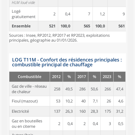
HLM loué vide
Logé
2
0,4
7
1,2
9
gratuitement
Ensemble
521
100,0
565
100,0
561
10
Sources : Insee, RP2012, RP2017 et RP2023, exploitations
principales, géographie au 01/01/2026.
LOG T11M - Confort des résidences principales :
combustible principal de chauffage
Combustible
2012
%
2017
%
2023
%
Gaz de ville - réseau
258
49,5
286
50,6
266
47,4
de chaleur
Fioul (mazout)
53
10,2
40
7,1
26
4,6
Electricité
137
26,3
160
28,3
175
31,2
Gaz en bouteilles
2
0,4
2
0,4
3
0,5
ou en citerne