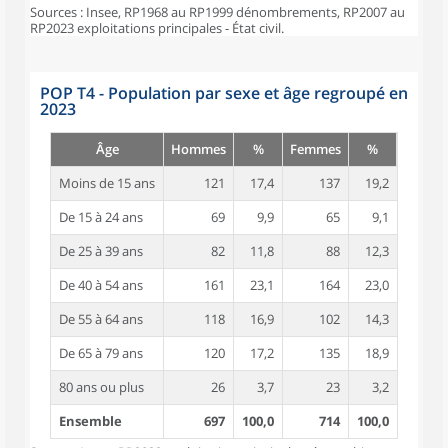
Sources : Insee, RP1968 au RP1999 dénombrements, RP2007 au
RP2023 exploitations principales - État civil.
POP T4 - Population par sexe et âge regroupé en
2023
Âge
Hommes
%
Femmes
%
Moins de 15 ans
121
17,4
137
19,2
De 15 à 24 ans
69
9,9
65
9,1
De 25 à 39 ans
82
11,8
88
12,3
De 40 à 54 ans
161
23,1
164
23,0
De 55 à 64 ans
118
16,9
102
14,3
De 65 à 79 ans
120
17,2
135
18,9
80 ans ou plus
26
3,7
23
3,2
Ensemble
697
100,0
714
100,0