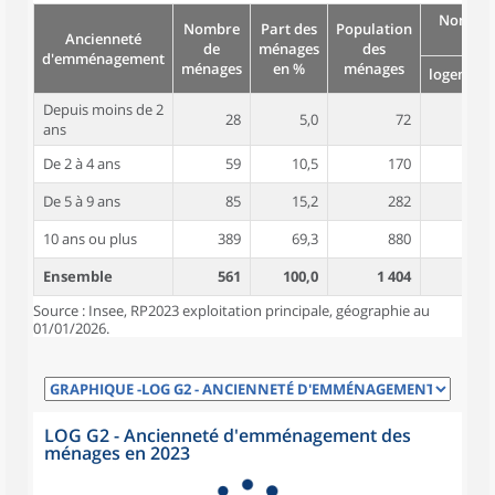
Nombre
Nombre
Part des
Population
Ancienneté
pièc
de
ménages
des
d'emménagement
ménages
en %
ménages
logement
Depuis moins de 2
28
5,0
72
5,2
ans
De 2 à 4 ans
59
10,5
170
5,1
De 5 à 9 ans
85
15,2
282
5,2
10 ans ou plus
389
69,3
880
5,2
Ensemble
561
100,0
1 404
5,2
Source : Insee, RP2023 exploitation principale, géographie au
01/01/2026.
LOG G2 - Ancienneté d'emménagement des
ménages en 2023