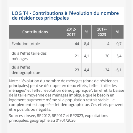
LOG T4 - Contributions à l'évolution du nombre
de résidences principales
2012-
2017-
Contributions
%
%
2017
2023
Évolution totale
44
8,4
–4
–0,7
dû à l'effet taille des
21
4,1
30
5,4
ménages
dû à l'effet
23
4,4
–34
–6,1
démographique
Note : l'évolution du nombre de ménages (donc de résidences
principales) peut se découper en deux effets, l'effet "taille des
ménages" et l'effet "évolution démographique". En effet, la baisse
de la taille moyenne des ménages implique que le besoin en
logement augmente même si la population restait stable. Le
complément est appelé effet démographique. Ces effets peuvent
être positifs ou négatifs.
Sources : Insee, RP2012, RP2017 et RP2023, exploitations
principales, géographie au 01/01/2026.