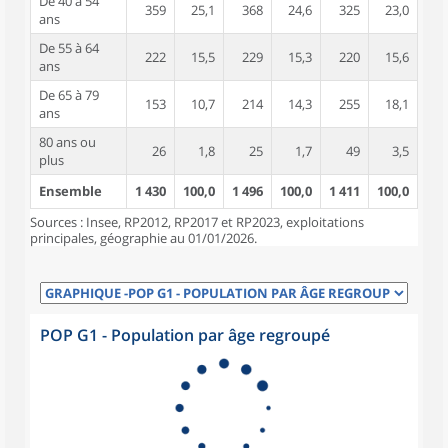
De 40 à 54
359
25,1
368
24,6
325
23,0
ans
De 55 à 64
222
15,5
229
15,3
220
15,6
ans
De 65 à 79
153
10,7
214
14,3
255
18,1
ans
80 ans ou
26
1,8
25
1,7
49
3,5
plus
Ensemble
1 430
100,0
1 496
100,0
1 411
100,0
Sources : Insee, RP2012, RP2017 et RP2023, exploitations
principales, géographie au 01/01/2026.
POP G1 - Population par âge regroupé