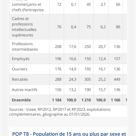
commerçants et
72
6,1
45
3,7
66
5,6
chefs d’entreprise
Cadres et
professions
76
6,4
75
6,2
86
7,4
intellectuelles
supérieures
Professions
208
17,6
250
20,7
136
11,7
intermédiaires
Employés
196
16,6
150
12,4
157
13,4
Ouvriers
176
14,9
195
16,1
136
11,7
Retraités
288
24,3
305
25,2
449
38,5
Autres inactifs
156
13,2
190
15,7
136
11,7
Ensemble
1 184
100,0
1 210
100,0
1 166
100,0
Sources : Insee, RP2012, RP2017 et RP2023, exploitations
complémentaires, géographie au 01/01/2026.
POP T8 - Population de 15 ans ou plus par sexe et