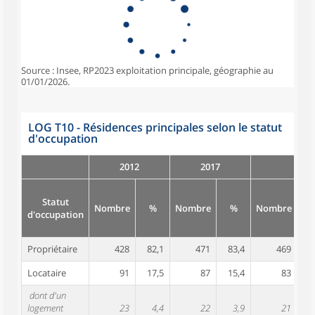
Source : Insee, RP2023 exploitation principale, géographie au
01/01/2026.
LOG T10 - Résidences principales selon le statut
d'occupation
2012
2017
Statut
Nombre
%
Nombre
%
Nombre
d'occupation
Propriétaire
428
82,1
471
83,4
469
8
Locataire
91
17,5
87
15,4
83
1
dont d'un
logement
23
4,4
22
3,9
21