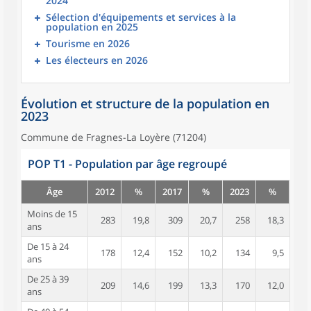
2024
Sélection d'équipements et services à la
population en 2025
Tourisme en 2026
Les électeurs en 2026
Évolution et structure de la population en
2023
Commune de Fragnes-La Loyère (71204)
POP T1 - Population par âge regroupé
Âge
2012
%
2017
%
2023
%
Moins de 15
283
19,8
309
20,7
258
18,3
ans
De 15 à 24
178
12,4
152
10,2
134
9,5
ans
De 25 à 39
209
14,6
199
13,3
170
12,0
ans