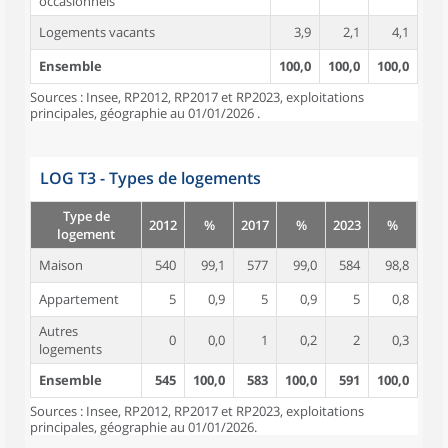
occasionnels
Logements vacants
3,9
2,1
4,1
Ensemble
100,0
100,0
100,0
Sources : Insee, RP2012, RP2017 et RP2023, exploitations
principales, géographie au 01/01/2026 .
LOG T3 - Types de logements
Type de
2012
%
2017
%
2023
%
logement
Maison
540
99,1
577
99,0
584
98,8
Appartement
5
0,9
5
0,9
5
0,8
Autres
0
0,0
1
0,2
2
0,3
logements
Ensemble
545
100,0
583
100,0
591
100,0
Sources : Insee, RP2012, RP2017 et RP2023, exploitations
principales, géographie au 01/01/2026.