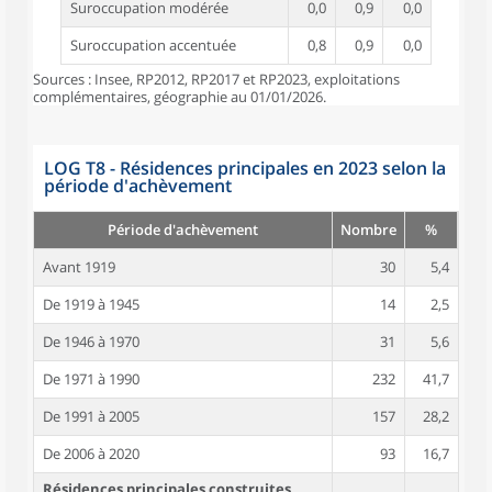
Suroccupation modérée
0,0
0,9
0,0
Suroccupation accentuée
0,8
0,9
0,0
Sources : Insee, RP2012, RP2017 et RP2023, exploitations
complémentaires, géographie au 01/01/2026.
LOG T8 - Résidences principales en 2023 selon la
période d'achèvement
Période d'achèvement
Nombre
%
Avant 1919
30
5,4
De 1919 à 1945
14
2,5
De 1946 à 1970
31
5,6
De 1971 à 1990
232
41,7
De 1991 à 2005
157
28,2
De 2006 à 2020
93
16,7
Résidences principales construites