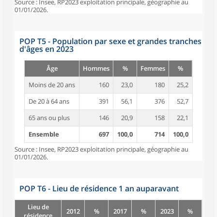
Source : Insee, RP2023 exploitation principale, géographie au
01/01/2026.
POP T5 - Population par sexe et grandes tranches
d'âges en 2023
Âge
Hommes
%
Femmes
%
Moins de 20 ans
160
23,0
180
25,2
De 20 à 64 ans
391
56,1
376
52,7
65 ans ou plus
146
20,9
158
22,1
Ensemble
697
100,0
714
100,0
Source : Insee, RP2023 exploitation principale, géographie au
01/01/2026.
POP T6 - Lieu de résidence 1 an auparavant
Lieu de
2012
%
2017
%
2023
%
résidence