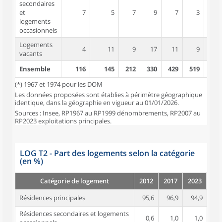
secondaires
et
7
5
7
9
7
3
3
logements
occasionnels
Logements
4
11
9
17
11
9
21
vacants
Ensemble
116
145
212
330
429
519
545
(*) 1967 et 1974 pour les DOM
Les données proposées sont établies à périmètre géographique
identique, dans la géographie en vigueur au 01/01/2026.
Sources : Insee, RP1967 au RP1999 dénombrements, RP2007 au
RP2023 exploitations principales.
LOG T2 - Part des logements selon la catégorie
(en %)
Catégorie de logement
2012
2017
2023
Résidences principales
95,6
96,9
94,9
Résidences secondaires et logements
0,6
1,0
1,0