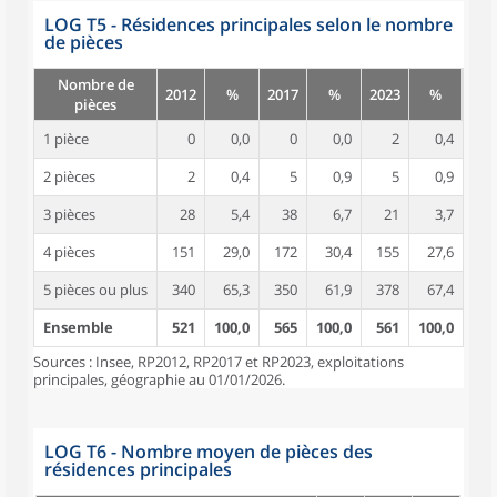
LOG T5 - Résidences principales selon le nombre
de pièces
Nombre de
2012
%
2017
%
2023
%
pièces
1 pièce
0
0,0
0
0,0
2
0,4
2 pièces
2
0,4
5
0,9
5
0,9
3 pièces
28
5,4
38
6,7
21
3,7
4 pièces
151
29,0
172
30,4
155
27,6
5 pièces ou plus
340
65,3
350
61,9
378
67,4
Ensemble
521
100,0
565
100,0
561
100,0
Sources : Insee, RP2012, RP2017 et RP2023, exploitations
principales, géographie au 01/01/2026.
LOG T6 - Nombre moyen de pièces des
résidences principales