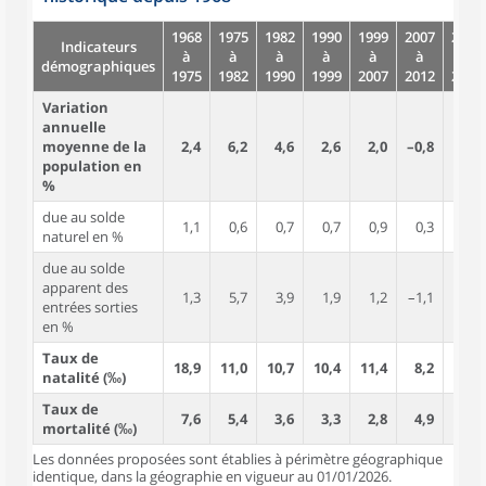
1968
1975
1982
1990
1999
2007
2012
Indicateurs
à
à
à
à
à
à
à
démographiques
1975
1982
1990
1999
2007
2012
2017
Variation
annuelle
moyenne de la
2,4
6,2
4,6
2,6
2,0
–0,8
0,9
population en
%
due au solde
1,1
0,6
0,7
0,7
0,9
0,3
0,8
naturel en %
due au solde
apparent des
1,3
5,7
3,9
1,9
1,2
–1,1
0,2
entrées sorties
en %
Taux de
18,9
11,0
10,7
10,4
11,4
8,2
11,3
natalité (‰)
Taux de
7,6
5,4
3,6
3,3
2,8
4,9
3,7
mortalité (‰)
Les données proposées sont établies à périmètre géographique
identique, dans la géographie en vigueur au 01/01/2026.