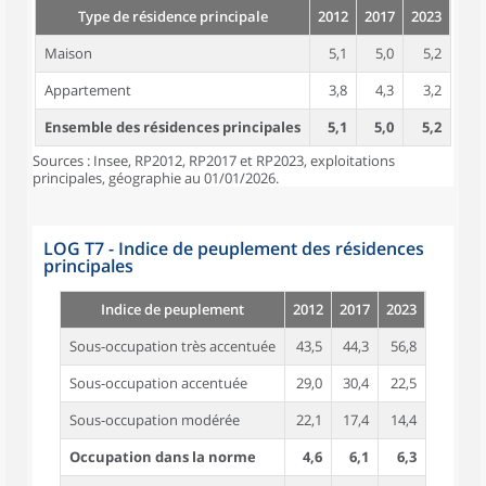
Type de résidence principale
2012
2017
2023
Maison
5,1
5,0
5,2
Appartement
3,8
4,3
3,2
Ensemble des résidences principales
5,1
5,0
5,2
Sources : Insee, RP2012, RP2017 et RP2023, exploitations
principales, géographie au 01/01/2026.
LOG T7 - Indice de peuplement des résidences
principales
Indice de peuplement
2012
2017
2023
Sous-occupation très accentuée
43,5
44,3
56,8
Sous-occupation accentuée
29,0
30,4
22,5
Sous-occupation modérée
22,1
17,4
14,4
Occupation dans la norme
4,6
6,1
6,3