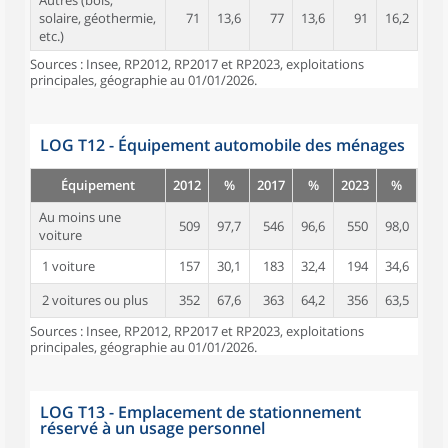
Autres (bois,
solaire, géothermie,
71
13,6
77
13,6
91
16,2
etc.)
Sources : Insee, RP2012, RP2017 et RP2023, exploitations
principales, géographie au 01/01/2026.
LOG T12 - Équipement automobile des ménages
Équipement
2012
%
2017
%
2023
%
Au moins une
509
97,7
546
96,6
550
98,0
voiture
1 voiture
157
30,1
183
32,4
194
34,6
2 voitures ou plus
352
67,6
363
64,2
356
63,5
Sources : Insee, RP2012, RP2017 et RP2023, exploitations
principales, géographie au 01/01/2026.
LOG T13 - Emplacement de stationnement
réservé à un usage personnel