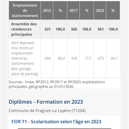
Emplacement
de
2012
%
2017
%
2023
%
stationnement
Ensemble des
résidences
521
100,0
565
100,0
561
100,0
principales
dont disposant
d'au moins un
emplacement
réservé au
450
86,4
438
77,5
475
84,7
stationnement
(box, garage,
place de parking)
Sources : Insee, RP2012, RP2017 et RP2023, exploitations
principales, géographie au 01/01/2026.
Diplômes - Formation en 2023
Commune de Fragnes-La Loyère (71204)
FOR T1 - Scolarisation selon l'âge en 2023