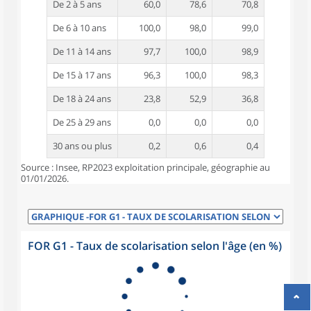
De 2 à 5 ans
60,0
78,6
70,8
De 6 à 10 ans
100,0
98,0
99,0
De 11 à 14 ans
97,7
100,0
98,9
De 15 à 17 ans
96,3
100,0
98,3
De 18 à 24 ans
23,8
52,9
36,8
De 25 à 29 ans
0,0
0,0
0,0
30 ans ou plus
0,2
0,6
0,4
Source : Insee, RP2023 exploitation principale, géographie au
01/01/2026.
FOR G1 - Taux de scolarisation selon l'âge (en %)