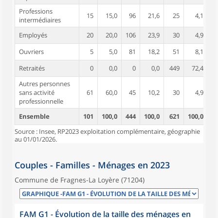
Professions
15
15,0
96
21,6
25
4,1
intermédiaires
Employés
20
20,0
106
23,9
30
4,9
Ouvriers
5
5,0
81
18,2
51
8,1
Retraités
0
0,0
0
0,0
449
72,4
Autres personnes
sans activité
61
60,0
45
10,2
30
4,9
professionnelle
Ensemble
101
100,0
444
100,0
621
100,0
Source : Insee, RP2023 exploitation complémentaire, géographie
au 01/01/2026.
Couples - Familles - Ménages en 2023
Commune de Fragnes-La Loyère (71204)
FAM G1 - Évolution de la taille des ménages en