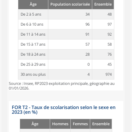
Âge
Population scolarisée
Ensemble
De 2 à 5 ans
34
48
De 6 à 10 ans
96
97
De 11 à 14 ans
91
92
De 15 à 17 ans
57
58
De 18 à 24 ans
28
76
De 25 à 29 ans
0
45
30 ans ou plus
4
974
Source : Insee, RP2023 exploitation principale, géographie au
01/01/2026.
FOR T2 - Taux de scolarisation selon le sexe en
2023 (en %)
Âge
Hommes
Femmes
Ensemble