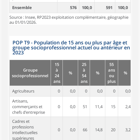
Ensemble
576
100,0
591
100,0
Source : Insee, RP2023 exploitation complémentaire, géographie
au 01/01/2026.
POP T9 - Population de 15 ans ou plus par âge et
groupe socioprofessionnel actuel ou antérieur en
2023
15
25
55
Groupe
à
à
ans
%
%
%
socioprofessionnel
24
54
ou
ans
ans
plus
Agriculteurs
0
0,0
0
0,0
0
0,0
Artisans,
commerçants et
0
0,0
51
11,4
15
2,4
chefs d’entreprise
Cadres et
professions
0
0,0
66
14,8
20
3,2
intellectuelles
supérieures