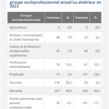
groupe socioprofessionnel actuel ou antérieur en
2023
Groupe
Hommes
%
Femmes
%
socioprofessionnel
Agriculteurs
0
0,0
0
0,0
Artisans, commerçants
40
7,0
25
4,3
et chefs d’entreprise
Cadres et professions
intellectuelles
45
7,9
40
6,8
supérieures
Professions
76
13,2
61
10,3
intermédiaires
Employés
15
2,6
141
23,9
Ouvriers
116
20,2
20
3,4
Retraités
247
43,0
202
34,2
Autres personnes sans
activité
35
6,1
101
17,1
professionnelle