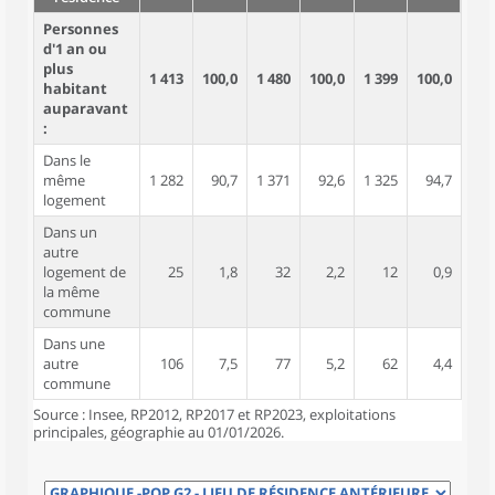
Personnes
d'1 an ou
plus
1 413
100,0
1 480
100,0
1 399
100,0
habitant
auparavant
:
Dans le
même
1 282
90,7
1 371
92,6
1 325
94,7
logement
Dans un
autre
logement de
25
1,8
32
2,2
12
0,9
la même
commune
Dans une
autre
106
7,5
77
5,2
62
4,4
commune
Source : Insee, RP2012, RP2017 et RP2023, exploitations
principales, géographie au 01/01/2026.