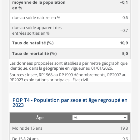
moyenne de la population
–0,1
en %
due au solde naturel en %
0,6
due au solde apparent des
–0,7
entrées sorties en %
Taux de natalité (‰)
10,9
Taux de mortalité (‰)
5,0
Les données proposées sont établies à périmètre géographique
identique, dans la géographie en vigueur au 01/01/2026.
Sources : Insee, RP1968 au RP1999 dénombrements, RP2007 au
RP2023 exploitations principales - État civil.
POP T4 - Population par sexe et âge regroupé en
2023
Âge
Moins de 15 ans
19,3
De 15 à 24 ans
9,6