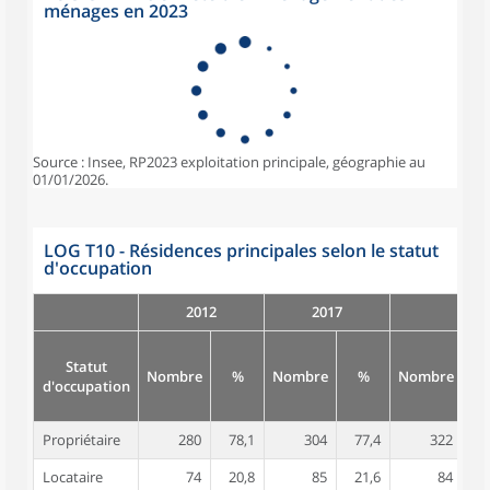
ménages en 2023
Source : Insee, RP2023 exploitation principale, géographie au
01/01/2026.
LOG T10 - Résidences principales selon le statut
d'occupation
2012
2017
Statut
Nombre
%
Nombre
%
Nombre
d'occupation
Propriétaire
280
78,1
304
77,4
322
7
Locataire
74
20,8
85
21,6
84
2