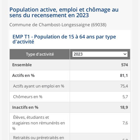
Population active, emploi et chômage au
sens du recensement en 2023
Commune de Chambost-Longessaigne (69038)
EMP T1 - Population de 15 à 64 ans par type
d'activité
Type d'activité
Ensemble
574
Actifs en %
81,1
Actifs ayant un emploi en %
75,4
Chômeurs en %
5,7
Inactifs en %
18,9
Élèves, étudiants et
stagiaires non rémunérés en
7,6
%
Retraités ou préretraités en