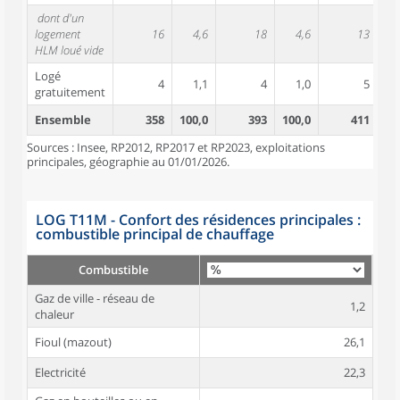
dont d'un
logement
16
4,6
18
4,6
13
HLM loué vide
Logé
4
1,1
4
1,0
5
gratuitement
Ensemble
358
100,0
393
100,0
411
10
Sources : Insee, RP2012, RP2017 et RP2023, exploitations
principales, géographie au 01/01/2026.
LOG T11M - Confort des résidences principales :
combustible principal de chauffage
Combustible
Gaz de ville - réseau de
1,2
chaleur
Fioul (mazout)
26,1
Electricité
22,3