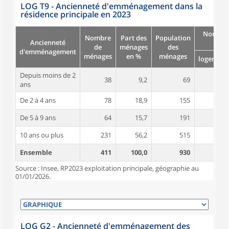
LOG T9 - Ancienneté d'emménagement dans la
résidence principale en 2023
Nombre
Nombre
Part des
Population
Ancienneté
pièc
de
ménages
des
d'emménagement
ménages
en %
ménages
logement
Depuis moins de 2
38
9,2
69
3,8
ans
De 2 à 4 ans
78
18,9
155
4,6
De 5 à 9 ans
64
15,7
191
5,0
10 ans ou plus
231
56,2
515
5,2
Ensemble
411
100,0
930
4,9
Source : Insee, RP2023 exploitation principale, géographie au
01/01/2026.
LOG G2 - Ancienneté d'emménagement des