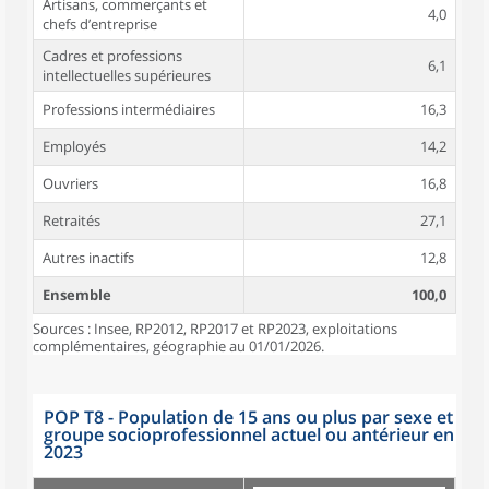
Artisans, commerçants et
4,0
chefs d’entreprise
Cadres et professions
6,1
intellectuelles supérieures
Professions intermédiaires
16,3
Employés
14,2
Ouvriers
16,8
Retraités
27,1
Autres inactifs
12,8
Ensemble
100,0
Sources : Insee, RP2012, RP2017 et RP2023, exploitations
complémentaires, géographie au 01/01/2026.
POP T8 - Population de 15 ans ou plus par sexe et
groupe socioprofessionnel actuel ou antérieur en
2023