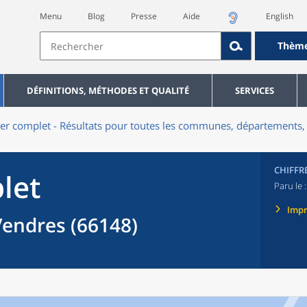
Menu
Blog
Presse
Aide
English
Thèm
DÉFINITIONS, MÉTHODES ET QUALITÉ
SERVICES
er complet - Résultats pour toutes les communes, départements, 
CHIFFR
let
Paru le 
Imp
endres (66148)