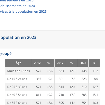
tablissements en 2025
établissements en 2024
vices à la population en 2025
 population en 2023
egroupé
Âge
2012
%
2017
%
2023
%
Moins de 15 ans
575
13,6
533
12,9
448
11,2
De 15 à 24 ans
386
9,1
321
7,8
323
8,0
De 25 à 39 ans
571
13,5
514
12,4
510
12,7
De 40 à 54 ans
811
19,2
710
17,2
605
15,1
De 55 à 64 ans
574
13,6
595
14,4
654
16,3