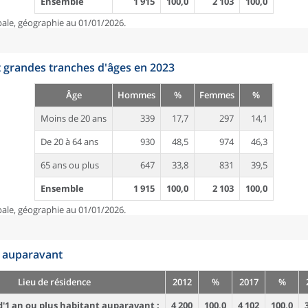
Ensemble
1 915
100,0
2 103
100,0
pale, géographie au 01/01/2026.
t grandes tranches d'âges en 2023
Âge
Hommes
%
Femmes
%
Moins de 20 ans
339
17,7
297
14,1
De 20 à 64 ans
930
48,5
974
46,3
65 ans ou plus
647
33,8
831
39,5
Ensemble
1 915
100,0
2 103
100,0
pale, géographie au 01/01/2026.
n auparavant
Lieu de résidence
2012
%
2017
%
'1 an ou plus habitant auparavant :
4 200
100,0
4 102
100,0