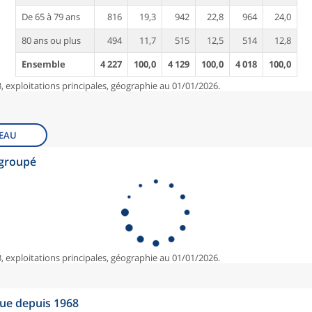
De 65 à 79 ans
816
19,3
942
22,8
964
24,0
80 ans ou plus
494
11,7
515
12,5
514
12,8
Ensemble
4 227
100,0
4 129
100,0
4 018
100,0
, exploitations principales, géographie au 01/01/2026.
EAU
egroupé
, exploitations principales, géographie au 01/01/2026.
que depuis 1968