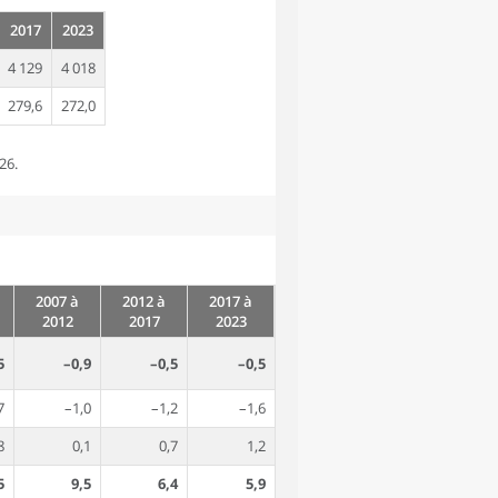
2017
2023
4 129
4 018
279,6
272,0
26.
2007 à
2012 à
2017 à
2012
2017
2023
5
–0,9
–0,5
–0,5
7
–1,0
–1,2
–1,6
8
0,1
0,7
1,2
5
9,5
6,4
5,9