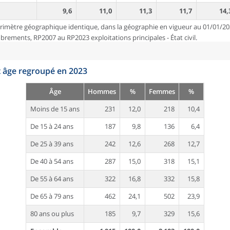
9,6
11,0
11,3
11,7
14,
rimètre géographique identique, dans la géographie en vigueur au 01/01/20
ements, RP2007 au RP2023 exploitations principales - État civil.
t âge regroupé en 2023
Âge
Hommes
%
Femmes
%
Moins de 15 ans
231
12,0
218
10,4
De 15 à 24 ans
187
9,8
136
6,4
De 25 à 39 ans
242
12,6
268
12,7
De 40 à 54 ans
287
15,0
318
15,1
De 55 à 64 ans
322
16,8
332
15,8
De 65 à 79 ans
462
24,1
502
23,9
80 ans ou plus
185
9,7
329
15,6