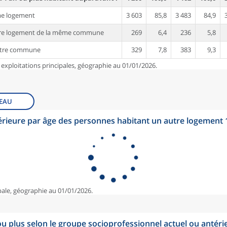
me logement
3 603
85,8
3 483
84,9
tre logement de la même commune
269
6,4
236
5,8
utre commune
329
7,8
383
9,3
 exploitations principales, géographie au 01/01/2026.
EAU
érieure par âge des personnes habitant un autre logement
pale, géographie au 01/01/2026.
u plus selon le groupe socioprofessionnel actuel ou antéri