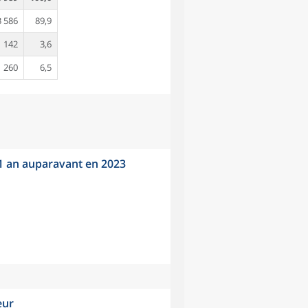
3 586
89,9
142
3,6
260
6,5
 1 an auparavant en 2023
eur