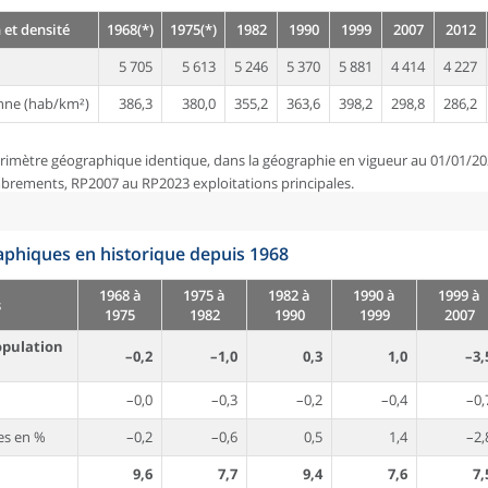
 et densité
1968(*)
1975(*)
1982
1990
1999
2007
2012
5 705
5 613
5 246
5 370
5 881
4 414
4 227
nne (hab/km²)
386,3
380,0
355,2
363,6
398,2
298,8
286,2
rimètre géographique identique, dans la géographie en vigueur au 01/01/20
brements, RP2007 au RP2023 exploitations principales.
phiques en historique depuis 1968
1968 à
1975 à
1982 à
1990 à
1999 à
s
1975
1982
1990
1999
2007
opulation
–0,2
–1,0
0,3
1,0
–3,
–0,0
–0,3
–0,2
–0,4
–0,
es en %
–0,2
–0,6
0,5
1,4
–2,
9,6
7,7
9,4
7,6
7,