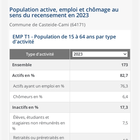
Population active, emploi et chômage au
sens du recensement en 2023
Commune de Casteide-Cami (64171)
EMP T1 - Population de 15 à 64 ans par type
d'activité
Type d'activité
Ensemble
173
Actifs en %
82,7
Actifs ayant un emploi en %
76,3
Chômeurs en %
6,4
Inactifs en %
17,3
Élèves, étudiants et
stagiaires non rémunérés en
7,5
%
Retraités ou préretraités en