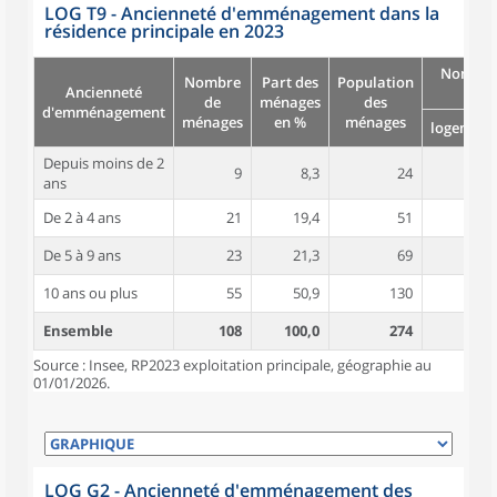
LOG T9 - Ancienneté d'emménagement dans la
résidence principale en 2023
Nombre
Nombre
Part des
Population
Ancienneté
pièc
de
ménages
des
d'emménagement
ménages
en %
ménages
logement
Depuis moins de 2
9
8,3
24
4,8
ans
De 2 à 4 ans
21
19,4
51
5,0
De 5 à 9 ans
23
21,3
69
4,5
10 ans ou plus
55
50,9
130
5,6
Ensemble
108
100,0
274
5,2
Source : Insee, RP2023 exploitation principale, géographie au
01/01/2026.
LOG G2 - Ancienneté d'emménagement des