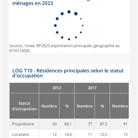
ménages en 2023
Source : Insee, RP2023 exploitation principale, géographie au
01/01/2026.
LOG T10 - Résidences principales selon le statut
d'occupation
2012
2017
Statut
Nombre
%
Nombre
%
Nombre
d'occupation
Propriétaire
69
84,1
77
87,5
91
8
Locataire
12
14,6
11
12,5
15
1