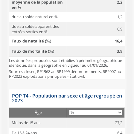
moyenne de la population
2,2
en %
due au solde naturel en %
1,2
due au solde apparent des
0,9
entrées sorties en %
Taux de natalité (‰)
16,4
Taux de mortalité (‰)
3,9
Les données proposées sont établies à périmètre géographique
identique, dans la géographie en vigueur au 01/01/2026.
Sources : Insee, RP1968 au RP1999 dénombrements, RP2007 au
RP2023 exploitations principales - État civil.
POP T4 - Population par sexe et âge regroupé en
2023
Âge
Moins de 15 ans
27,2
De 15 à 24 ans
6,4