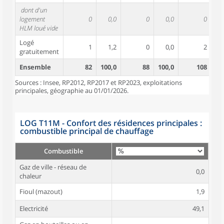
dont d'un
logement
0
0,0
0
0,0
0
HLM loué vide
Logé
1
1,2
0
0,0
2
gratuitement
Ensemble
82
100,0
88
100,0
108
10
Sources : Insee, RP2012, RP2017 et RP2023, exploitations
principales, géographie au 01/01/2026.
LOG T11M - Confort des résidences principales :
combustible principal de chauffage
Combustible
Gaz de ville - réseau de
0,0
chaleur
Fioul (mazout)
1,9
Electricité
49,1