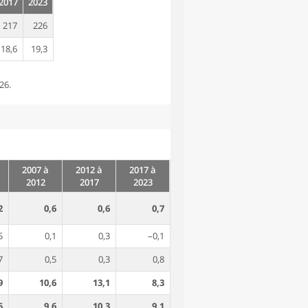
2017
2023
217
226
18,6
19,3
26.
2007 à
2012 à
2017 à
2012
2017
2023
2
0,6
0,6
0,7
5
0,1
0,3
–0,1
7
0,5
0,3
0,8
9
10,6
13,1
8,3
5
9,6
10,3
9,1