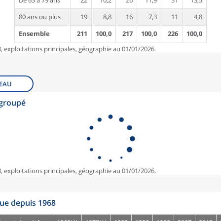
De 65 à 79 ans
22
10,2
26
11,9
31
13,5
80 ans ou plus
19
8,8
16
7,3
11
4,8
Ensemble
211
100,0
217
100,0
226
100,0
, exploitations principales, géographie au 01/01/2026.
EAU
egroupé
, exploitations principales, géographie au 01/01/2026.
que depuis 1968