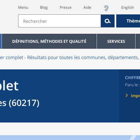
Menu
Blog
Presse
Aide
English
Thèm
DÉFINITIONS, MÉTHODES ET QUALITÉ
SERVICES
er complet - Résultats pour toutes les communes, départements, 
CHIFFR
let
Paru le 
Imp
 (60217)