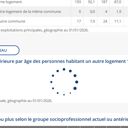
ême logement
193
92,1
187
87,0
utre logement de la même commune
0
0,0
4
1,9
autre commune
17
7,9
24
11,1
 exploitations principales, géographie au 01/01/2026.
EAU
érieure par âge des personnes habitant un autre logement
pale, géographie au 01/01/2026.
u plus selon le groupe socioprofessionnel actuel ou antéri