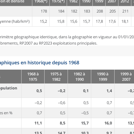
on et densité
1968(*)
1975(*)
1982
1990
1999
2007
2012
178
184
182
183
208
205
211
yenne (hab/km²)
15,2
15,8
15,6
15,7
17,8
17,6
18,1
rimètre géographique identique, dans la géographie en vigueur au 01/01/20
brements, RP2007 au RP2023 exploitations principales.
phiques en historique depuis 1968
1968 à
1975 à
1982 à
1990 à
1999 à
s
1975
1982
1990
1999
2007
opulation
0,5
–0,2
0,1
1,4
–0,
–0,2
–0,6
0,5
0,7
0,
es en %
0,7
0,5
–0,5
0,7
–0,
11,1
8,5
15,7
16,0
13,
13,5
14,7
10,3
9,2
8,