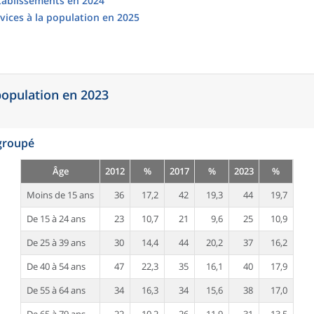
établissements en 2024
vices à la population en 2025
 population en 2023
egroupé
Âge
2012
%
2017
%
2023
%
Moins de 15 ans
36
17,2
42
19,3
44
19,7
De 15 à 24 ans
23
10,7
21
9,6
25
10,9
De 25 à 39 ans
30
14,4
44
20,2
37
16,2
De 40 à 54 ans
47
22,3
35
16,1
40
17,9
De 55 à 64 ans
34
16,3
34
15,6
38
17,0