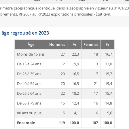
rimètre géographique identique, dans la géographie en vigueur au 01/01/20
ements, RP2007 au RP2023 exploitations principales - État civil.
t âge regroupé en 2023
Âge
Hommes
%
Femmes
%
Moins de 15 ans
27
22,3
18
16,7
De 15 à 24 ans
12
9,9
13
12,0
De 25 à 39 ans
20
16,5
17
15,7
De 40 à 54 ans
20
16,5
21
19,4
De 55 à 64 ans
22
18,2
17
15,7
De 65 à 79 ans
15
12,4
16
14,8
80 ans ou plus
5
4,1
6
5,6
Ensemble
119
100,0
107
100,0