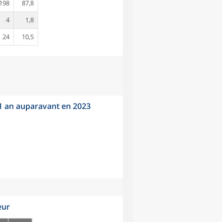
198
87,8
4
1,8
24
10,5
 1 an auparavant en 2023
eur