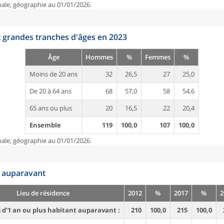
pale, géographie au 01/01/2026.
t grandes tranches d'âges en 2023
Âge
Hommes
%
Femmes
%
Moins de 20 ans
32
26,5
27
25,0
De 20 à 64 ans
68
57,0
58
54,6
65 ans ou plus
20
16,5
22
20,4
Ensemble
119
100,0
107
100,0
pale, géographie au 01/01/2026.
n auparavant
Lieu de résidence
2012
%
2017
%
2
d'1 an ou plus habitant auparavant :
210
100,0
215
100,0