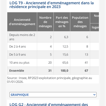
LOG T9 - Ancienneté d'emménagement dans la
résidence principale en 2023
Nombre
Nombre
Part des
Population
Ancienneté
pièc
de
ménages
des
d'emménagement
ménages
en %
ménages
logement
Depuis moins de 2
2
6,3
6
6,5
ans
De 2 à 4 ans
4
12,5
8
4,7
De 5 à 9 ans
5
15,6
13
5,8
10 ans ou plus
20
65,6
41
6,1
Ensemble
31
100,0
67
5,9
Source : Insee, RP2023 exploitation principale, géographie au
01/01/2026.
LOG G2 - Ancienneté d'emménagement des