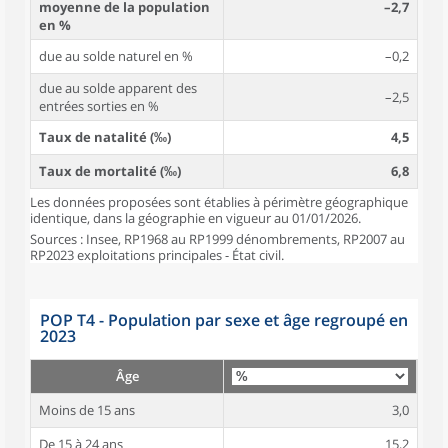
moyenne de la population
–2,7
en %
due au solde naturel en %
–0,2
due au solde apparent des
–2,5
entrées sorties en %
Taux de natalité (‰)
4,5
Taux de mortalité (‰)
6,8
Les données proposées sont établies à périmètre géographique
identique, dans la géographie en vigueur au 01/01/2026.
Sources : Insee, RP1968 au RP1999 dénombrements, RP2007 au
RP2023 exploitations principales - État civil.
POP T4 - Population par sexe et âge regroupé en
2023
Âge
Moins de 15 ans
3,0
De 15 à 24 ans
15,2