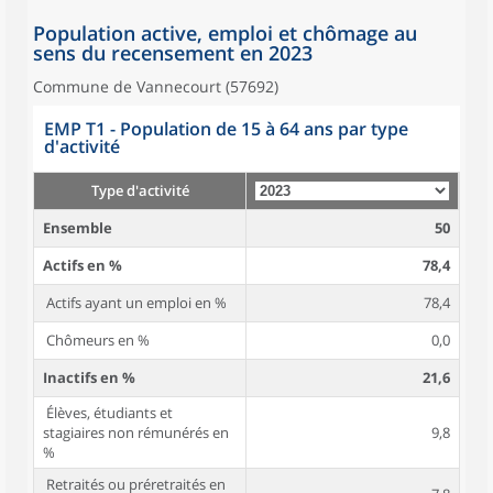
Population active, emploi et chômage au
sens du recensement en 2023
Commune de Vannecourt (57692)
EMP T1 - Population de 15 à 64 ans par type
d'activité
Type d'activité
Ensemble
50
Actifs en %
78,4
Actifs ayant un emploi en %
78,4
Chômeurs en %
0,0
Inactifs en %
21,6
Élèves, étudiants et
stagiaires non rémunérés en
9,8
%
Retraités ou préretraités en