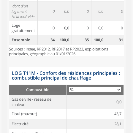
dont d'un
logement
0
0,0
0
0,0
0
HLM loué vide
Logé
0
0,0
0
0,0
0
gratuitement
Ensemble
34
100,0
35
100,0
31
10
Sources : Insee, RP2012, RP2017 et RP2023, exploitations
principales, géographie au 01/01/2026.
LOG T11M - Confort des résidences principales :
combustible principal de chauffage
Combustible
Gaz de ville - réseau de
0,0
chaleur
Fioul (mazout)
43,7
Electricité
28,1