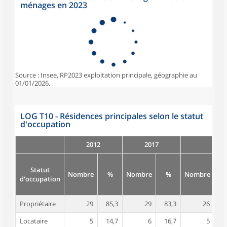
ménages en 2023
Source : Insee, RP2023 exploitation principale, géographie au
01/01/2026.
LOG T10 - Résidences principales selon le statut
d'occupation
2012
2017
Statut
Nombre
%
Nombre
%
Nombre
d'occupation
Propriétaire
29
85,3
29
83,3
26
8
Locataire
5
14,7
6
16,7
5
1