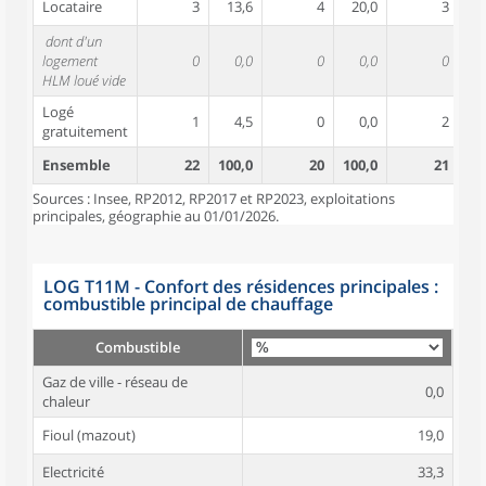
Locataire
3
13,6
4
20,0
3
1
dont d'un
logement
0
0,0
0
0,0
0
HLM loué vide
Logé
1
4,5
0
0,0
2
gratuitement
Ensemble
22
100,0
20
100,0
21
10
Sources : Insee, RP2012, RP2017 et RP2023, exploitations
principales, géographie au 01/01/2026.
LOG T11M - Confort des résidences principales :
combustible principal de chauffage
Combustible
Gaz de ville - réseau de
0,0
chaleur
Fioul (mazout)
19,0
Electricité
33,3