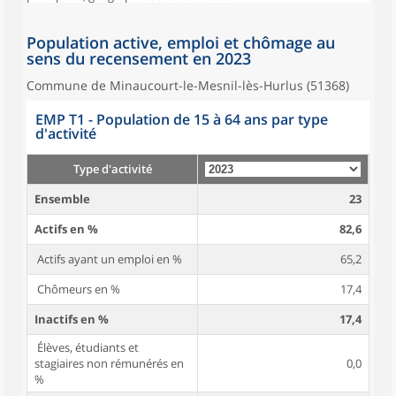
Population active, emploi et chômage au
sens du recensement en 2023
Commune de Minaucourt-le-Mesnil-lès-Hurlus (51368)
EMP T1 - Population de 15 à 64 ans par type
d'activité
Type d'activité
Ensemble
23
Actifs en %
82,6
Actifs ayant un emploi en %
65,2
Chômeurs en %
17,4
Inactifs en %
17,4
Élèves, étudiants et
stagiaires non rémunérés en
0,0
%