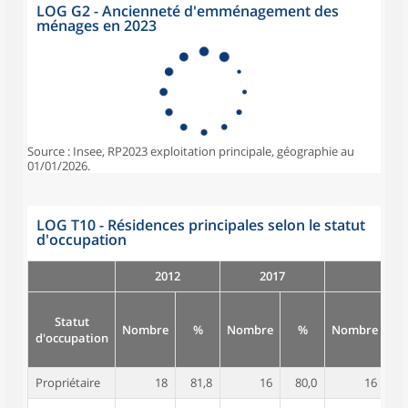
LOG G2 - Ancienneté d'emménagement des
ménages en 2023
Source : Insee, RP2023 exploitation principale, géographie au
01/01/2026.
LOG T10 - Résidences principales selon le statut
d'occupation
2012
2017
Statut
Nombre
%
Nombre
%
Nombre
d'occupation
Propriétaire
18
81,8
16
80,0
16
7