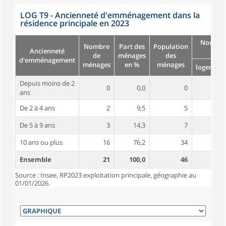
LOG T9 - Ancienneté d'emménagement dans la
résidence principale en 2023
Nombre
Nombre
Part des
Population
Ancienneté
pièc
de
ménages
des
d'emménagement
ménages
en %
ménages
logement
Depuis moins de 2
0
0,0
0
ans
De 2 à 4 ans
2
9,5
5
3,5
De 5 à 9 ans
3
14,3
7
5,7
10 ans ou plus
16
76,2
34
5,9
Ensemble
21
100,0
46
5,6
Source : Insee, RP2023 exploitation principale, géographie au
01/01/2026.