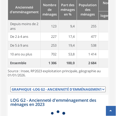
Nombre
Nombre
Part des
Population
Ancienneté
pièc
de
ménages
des
d'emménagement
ménages
en %
ménages
logement
Depuis moins de 2
123
9,4
255
4,2
ans
De 2 à 4 ans
227
17,4
477
4,2
De 5 à 9 ans
253
19,4
538
4,3
10 ans ou plus
702
53,8
1 414
4,9
Ensemble
1 306
100,0
2 684
4,6
Source : Insee, RP2023 exploitation principale, géographie au
01/01/2026.
LOG G2 - Ancienneté d'emménagement des
ménages en 2023