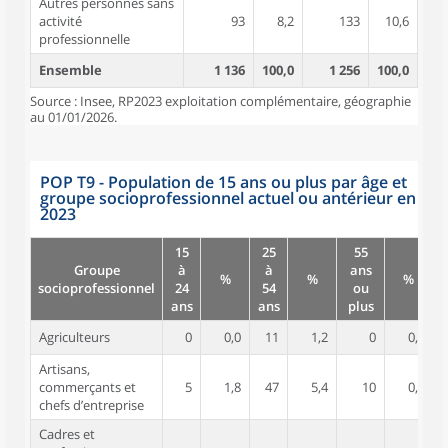
Autres personnes sans
activité
93
8,2
133
10,6
professionnelle
Ensemble
1 136
100,0
1 256
100,0
Source : Insee, RP2023 exploitation complémentaire, géographie
au 01/01/2026.
POP T9 - Population de 15 ans ou plus par âge et
groupe socioprofessionnel actuel ou antérieur en
2023
15
25
55
Groupe
à
à
ans
%
%
%
socioprofessionnel
24
54
ou
ans
ans
plus
Agriculteurs
0
0,0
11
1,2
0
0,0
Artisans,
commerçants et
5
1,8
47
5,4
10
0,8
chefs d’entreprise
Cadres et