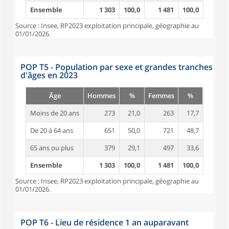
Ensemble
1 303
100,0
1 481
100,0
Source : Insee, RP2023 exploitation principale, géographie au
01/01/2026.
POP T5 - Population par sexe et grandes tranches
d'âges en 2023
Âge
Hommes
%
Femmes
%
Moins de 20 ans
273
21,0
263
17,7
De 20 à 64 ans
651
50,0
721
48,7
65 ans ou plus
379
29,1
497
33,6
Ensemble
1 303
100,0
1 481
100,0
Source : Insee, RP2023 exploitation principale, géographie au
01/01/2026.
POP T6 - Lieu de résidence 1 an auparavant