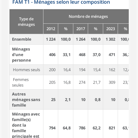
FAM T1 - Ménages selon leur composition
Nombre de ménages
Type de
ménages
2012
%
2017
%
2023
%
Ensemble
1 224
100,0
1 264
100,0
1 302
100,0
2
Ménages
d'une
406
33,1
468
37,0
471
36,2
personne
Hommes seuls
200
16,4
194
15,4
162
12,4
Femmes
205
16,8
274
21,7
309
23,7
seules
Autres
ménages sans
25
2,1
10
0,8
10
0,8
famille
Ménages avec
famille(s)
dont la
794
64,8
786
62,2
821
63,1
2
famille
principale est