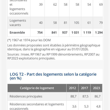
secondaires
et
39
62
58
58
54
69
logements
occasionnels
Logements
40
58
81
105
61
79
vacants
Ensemble
754
841
937
1 031
1 119
1 294
1 
(*) 1967 et 1974 pour les DOM
Les données proposées sont établies à périmètre géographique
identique, dans la géographie en vigueur au 01/01/2026.
Sources : Insee, RP1967 au RP1999 dénombrements, RP2007 au
RP2023 exploitations principales.
LOG T2 - Part des logements selon la catégorie
(en %)
Catégorie de logement
2012
2017
2023
Résidences principales
88,7
87,5
86,7
Résidences secondaires et logements
3,6
5,3
4,8
occasionnels