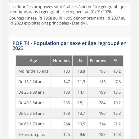
Les données proposées sont établies à périmètre géographique
identique, dans la géographie en vigueur au 01/01/2026.
Sources : Insee, RP1968 au RP1999 dénombrements, RP2007 au
RP2023 exploitations principales - État civil.
POP T4 - Population par sexe et âge regroupé en
2023
Âge
Hommes
%
Femmes
%
Moins de 15 ans
180
13,8
196
13,2
De 15 à 24 ans
147
11,3
115
7,8
De 25 à 39 ans
183
14,1
199
13,5
De 40 à 54 ans
235
18,1
284
19,2
De 55 à 64 ans
178
13,7
190
12,8
De 65 à 79 ans
254
19,5
314
21,2
80 ans ou plus
125
9,6
183
12,3