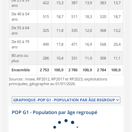
De 25 à 39
422
15,3
387
13,9
383
13,7
ans
De 40 à 54
515
18,7
511
18,3
520
18,7
ans
De 55 à 64
325
11,8
335
12,0
368
13,2
ans
De 65 à 79
490
17,8
471
16,9
568
20,4
ans
80 ans ou
286
10,4
331
11,9
308
11,1
plus
Ensemble
2 753
100,0
2 786
100,0
2 784
100,0
Sources : Insee, RP2012, RP2017 et RP2023, exploitations
principales, géographie au 01/01/2026.
POP G1 - Population par âge regroupé