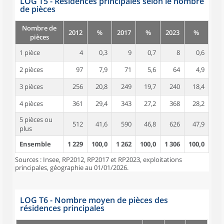
LOG T5 - Résidences principales selon le nombre
de pièces
Nombre de
2012
%
2017
%
2023
%
pièces
1 pièce
4
0,3
9
0,7
8
0,6
2 pièces
97
7,9
71
5,6
64
4,9
3 pièces
256
20,8
249
19,7
240
18,4
4 pièces
361
29,4
343
27,2
368
28,2
5 pièces ou
512
41,6
590
46,8
626
47,9
plus
Ensemble
1 229
100,0
1 262
100,0
1 306
100,0
Sources : Insee, RP2012, RP2017 et RP2023, exploitations
principales, géographie au 01/01/2026.
LOG T6 - Nombre moyen de pièces des
résidences principales