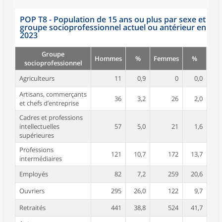
POP T8 - Population de 15 ans ou plus par sexe et
groupe socioprofessionnel actuel ou antérieur en
2023
Groupe
Hommes
%
Femmes
%
socioprofessionnel
Agriculteurs
11
0,9
0
0,0
Artisans, commerçants
36
3,2
26
2,0
et chefs d’entreprise
Cadres et professions
intellectuelles
57
5,0
21
1,6
supérieures
Professions
121
10,7
172
13,7
intermédiaires
Employés
82
7,2
259
20,6
Ouvriers
295
26,0
122
9,7
Retraités
441
38,8
524
41,7