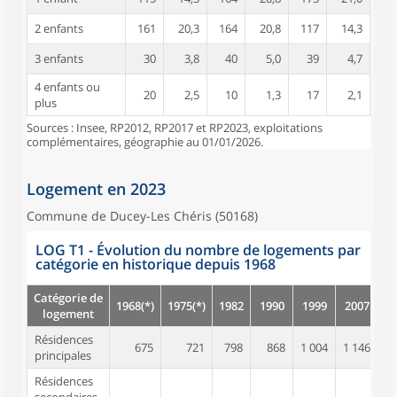
2 enfants
161
20,3
164
20,8
117
14,3
3 enfants
30
3,8
40
5,0
39
4,7
4 enfants ou
20
2,5
10
1,3
17
2,1
plus
Sources : Insee, RP2012, RP2017 et RP2023, exploitations
complémentaires, géographie au 01/01/2026.
Logement en 2023
Commune de Ducey-Les Chéris (50168)
LOG T1 - Évolution du nombre de logements par
catégorie en historique depuis 1968
Catégorie de
1968(*)
1975(*)
1982
1990
1999
2007
2
logement
Résidences
675
721
798
868
1 004
1 146
1 
principales
Résidences