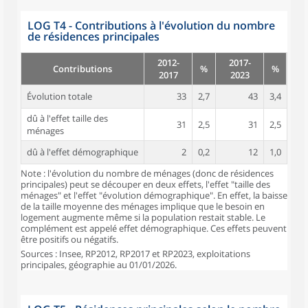
LOG T4 - Contributions à l'évolution du nombre
de résidences principales
2012-
2017-
Contributions
%
%
2017
2023
Évolution totale
33
2,7
43
3,4
dû à l'effet taille des
31
2,5
31
2,5
ménages
dû à l'effet démographique
2
0,2
12
1,0
Note : l'évolution du nombre de ménages (donc de résidences
principales) peut se découper en deux effets, l'effet "taille des
ménages" et l'effet "évolution démographique". En effet, la baisse
de la taille moyenne des ménages implique que le besoin en
logement augmente même si la population restait stable. Le
complément est appelé effet démographique. Ces effets peuvent
être positifs ou négatifs.
Sources : Insee, RP2012, RP2017 et RP2023, exploitations
principales, géographie au 01/01/2026.