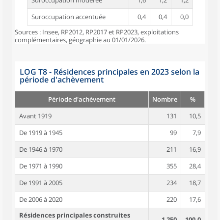
Suroccupation modérée
1,6
1,2
1,2
Suroccupation accentuée
0,4
0,4
0,0
Sources : Insee, RP2012, RP2017 et RP2023, exploitations
complémentaires, géographie au 01/01/2026.
LOG T8 - Résidences principales en 2023 selon la
période d'achèvement
Période d'achèvement
Nombre
%
Avant 1919
131
10,5
De 1919 à 1945
99
7,9
De 1946 à 1970
211
16,9
De 1971 à 1990
355
28,4
De 1991 à 2005
234
18,7
De 2006 à 2020
220
17,6
Résidences principales construites
1 250
100,0