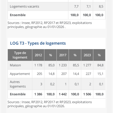
Logements vacants
7,7
7,1
8,5
Ensemble
100,0
100,0
100,0
Sources : Insee, RP2012, RP2017 et RP2023, exploitations
principales, géographie au 01/01/2026 .
LOG T3 - Types de logements
Type de
2012
%
2017
%
2023
%
logement
Maison
1 178
85,0
1 233
85,5
1 277
84,8
Appartement
205
14,8
207
14,4
227
15,1
Autres
3
0,2
1
0,1
2
0,1
logements
Ensemble
1 386
100,0
1 442
100,0
1 506
100,0
Sources : Insee, RP2012, RP2017 et RP2023, exploitations
principales, géographie au 01/01/2026.