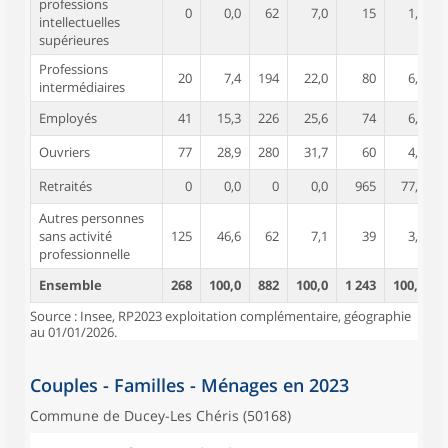
professions
0
0,0
62
7,0
15
1,2
intellectuelles
supérieures
Professions
20
7,4
194
22,0
80
6,4
intermédiaires
Employés
41
15,3
226
25,6
74
6,0
Ouvriers
77
28,9
280
31,7
60
4,8
Retraités
0
0,0
0
0,0
965
77,7
Autres personnes
sans activité
125
46,6
62
7,1
39
3,2
professionnelle
Ensemble
268
100,0
882
100,0
1 243
100,0
Source : Insee, RP2023 exploitation complémentaire, géographie
au 01/01/2026.
Couples - Familles - Ménages en 2023
Commune de Ducey-Les Chéris (50168)