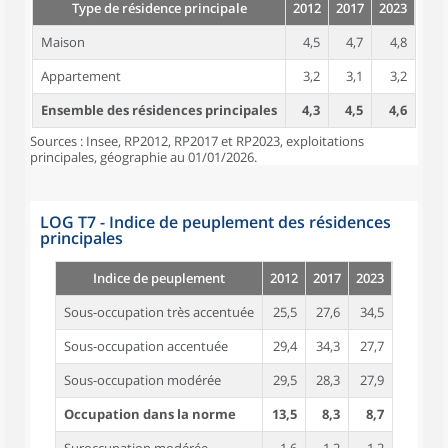
Type de résidence principale
2012
2017
2023
Maison
4,5
4,7
4,8
Appartement
3,2
3,1
3,2
Ensemble des résidences principales
4,3
4,5
4,6
Sources : Insee, RP2012, RP2017 et RP2023, exploitations
principales, géographie au 01/01/2026.
LOG T7 - Indice de peuplement des résidences
principales
Indice de peuplement
2012
2017
2023
Sous-occupation très accentuée
25,5
27,6
34,5
Sous-occupation accentuée
29,4
34,3
27,7
Sous-occupation modérée
29,5
28,3
27,9
Occupation dans la norme
13,5
8,3
8,7