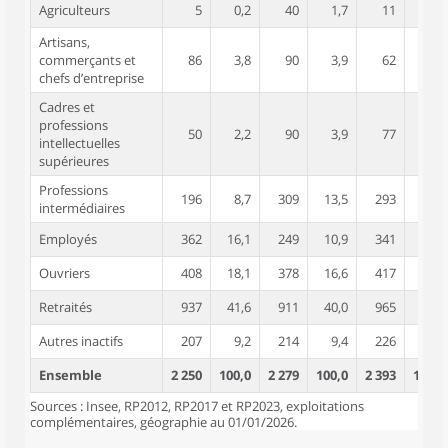
Agriculteurs
5
0,2
40
1,7
11
0,4
Artisans,
commerçants et
86
3,8
90
3,9
62
2,6
chefs d’entreprise
Cadres et
professions
50
2,2
90
3,9
77
3,2
intellectuelles
supérieures
Professions
196
8,7
309
13,5
293
12,2
intermédiaires
Employés
362
16,1
249
10,9
341
14,3
Ouvriers
408
18,1
378
16,6
417
17,4
Retraités
937
41,6
911
40,0
965
40,3
Autres inactifs
207
9,2
214
9,4
226
9,5
Ensemble
2 250
100,0
2 279
100,0
2 393
100,0
Sources : Insee, RP2012, RP2017 et RP2023, exploitations
complémentaires, géographie au 01/01/2026.