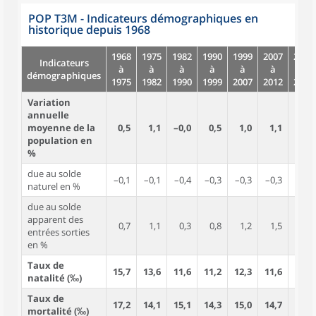
POP T3M - Indicateurs démographiques en
historique depuis 1968
1968
1975
1982
1990
1999
2007
2012
Indicateurs
à
à
à
à
à
à
à
démographiques
1975
1982
1990
1999
2007
2012
2017
Variation
annuelle
moyenne de la
0,5
1,1
–0,0
0,5
1,0
1,1
0,2
population en
%
due au solde
–0,1
–0,1
–0,4
–0,3
–0,3
–0,3
–0,7
naturel en %
due au solde
apparent des
0,7
1,1
0,3
0,8
1,2
1,5
0,9
entrées sorties
en %
Taux de
15,7
13,6
11,6
11,2
12,3
11,6
9,2
natalité (‰)
Taux de
17,2
14,1
15,1
14,3
15,0
14,7
15,9
mortalité (‰)