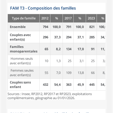
FAM T3 - Composition des familles
Type de famille
2012
%
2017
%
2023
%
Ensemble
794
100,0
791
100,0
821
100,0
Couples avec
296
37,3
294
37,1
285
34,7
enfant(s)
Familles
65
8,2
134
17,0
91
11,1
monoparentales
Hommes seuls
10
1,3
25
3,1
25
3,0
avec enfant(s)
Femmes seules
55
7,0
109
13,8
66
8,1
avec enfant(s)
Couples sans
432
54,4
363
45,9
445
54,2
enfant
Sources : Insee, RP2012, RP2017 et RP2023, exploitations
complémentaires, géographie au 01/01/2026.