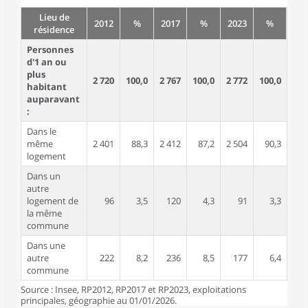
Lieu de
2012
%
2017
%
2023
%
résidence
Personnes
d'1 an ou
plus
2 720
100,0
2 767
100,0
2 772
100,0
habitant
auparavant
:
Dans le
même
2 401
88,3
2 412
87,2
2 504
90,3
logement
Dans un
autre
logement de
96
3,5
120
4,3
91
3,3
la même
commune
Dans une
autre
222
8,2
236
8,5
177
6,4
commune
Source : Insee, RP2012, RP2017 et RP2023, exploitations
principales, géographie au 01/01/2026.