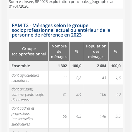
Source : Insee, RP2023 exploitation principale, géographie au
01/01/2026.
FAM T2 - Ménages selon le groupe
socioprofessionnel actuel ou antérieur de la
personne de référence en 2023
Nombre
Population
Groupe
de
%
des
%
socioprofessionnel
ménages
ménages
Ensemble
1 302
100,0
2 684
100,0
dont agriculteurs
11
0,8
43
1,6
exploitants
dont artisans,
commerçants, chefs
31
2,4
106
4,0
d'entreprise
dont cadres et
professions
56
4,3
148
5,5
intellectuelles
supérieures