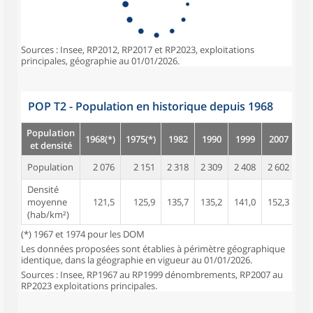
Sources : Insee, RP2012, RP2017 et RP2023, exploitations
principales, géographie au 01/01/2026.
POP T2 - Population en historique depuis 1968
Population
1968(*)
1975(*)
1982
1990
1999
2007
20
et densité
Population
2 076
2 151
2 318
2 309
2 408
2 602
2 
Densité
moyenne
121,5
125,9
135,7
135,2
141,0
152,3
16
(hab/km²)
(*) 1967 et 1974 pour les DOM
Les données proposées sont établies à périmètre géographique
identique, dans la géographie en vigueur au 01/01/2026.
Sources : Insee, RP1967 au RP1999 dénombrements, RP2007 au
RP2023 exploitations principales.