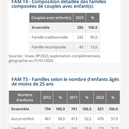
FAM T4 - Composition détaillée des familles
composées de couples avec enfant(s)
Couples avec enfant(s)
2023
%
Ensemble
285
100,0
Famille traditionnelle
242
85,0
Famille recomposée
43
15,0
Sources : Insee, RP2023, exploitation complémentaire,
géographie au 01/01/2026.
FAM T5 - Familles selon le nombre d'enfants âgés
de moins de 25 ans
Nombre
2012
%
2017
%
2023
%
d'enfants
Ensemble
794
100,0
791
100,0
821
100,0
Aucun enfant
467
58,9
413
52,2
476
57,9
1 enfant
115
14,5
164
20,8
173
21,0