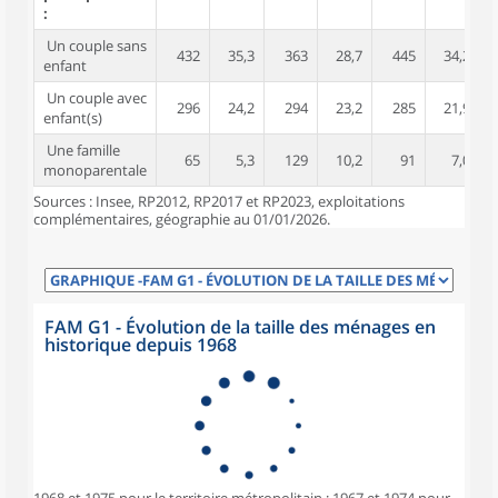
:
Un couple sans
432
35,3
363
28,7
445
34,2
enfant
Un couple avec
296
24,2
294
23,2
285
21,9
1
enfant(s)
Une famille
65
5,3
129
10,2
91
7,0
monoparentale
Sources : Insee, RP2012, RP2017 et RP2023, exploitations
complémentaires, géographie au 01/01/2026.
FAM G1 - Évolution de la taille des ménages en
historique depuis 1968