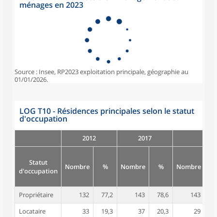
ménages en 2023
Source : Insee, RP2023 exploitation principale, géographie au
01/01/2026.
LOG T10 - Résidences principales selon le statut
d'occupation
2012
2017
Statut
Nombre
%
Nombre
%
Nombre
d'occupation
Propriétaire
132
77,2
143
78,6
143
8
Locataire
33
19,3
37
20,3
29
1