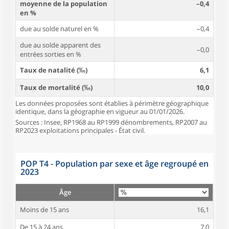
moyenne de la population
–0,4
en %
due au solde naturel en %
–0,4
due au solde apparent des
–0,0
entrées sorties en %
Taux de natalité (‰)
6,1
Taux de mortalité (‰)
10,0
Les données proposées sont établies à périmètre géographique
identique, dans la géographie en vigueur au 01/01/2026.
Sources : Insee, RP1968 au RP1999 dénombrements, RP2007 au
RP2023 exploitations principales - État civil.
POP T4 - Population par sexe et âge regroupé en
2023
Âge
Moins de 15 ans
16,1
De 15 à 24 ans
7,0