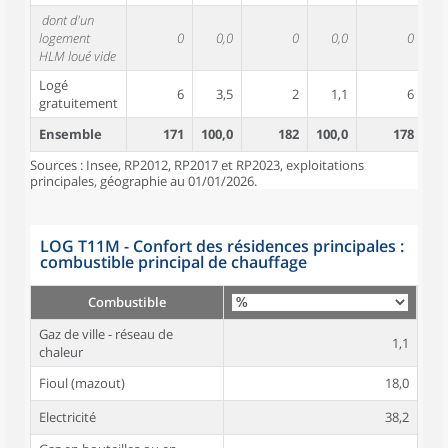
dont d'un
logement
0
0,0
0
0,0
0
HLM loué vide
Logé
6
3,5
2
1,1
6
gratuitement
Ensemble
171
100,0
182
100,0
178
10
Sources : Insee, RP2012, RP2017 et RP2023, exploitations
principales, géographie au 01/01/2026.
LOG T11M - Confort des résidences principales :
combustible principal de chauffage
Combustible
Gaz de ville - réseau de
1,1
chaleur
Fioul (mazout)
18,0
Electricité
38,2