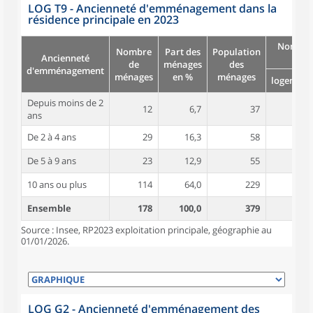
LOG T9 - Ancienneté d'emménagement dans la
résidence principale en 2023
Nombre
Nombre
Part des
Population
Ancienneté
pièc
de
ménages
des
d'emménagement
ménages
en %
ménages
logement
Depuis moins de 2
12
6,7
37
4,6
ans
De 2 à 4 ans
29
16,3
58
4,0
De 5 à 9 ans
23
12,9
55
4,7
10 ans ou plus
114
64,0
229
4,9
Ensemble
178
100,0
379
4,7
Source : Insee, RP2023 exploitation principale, géographie au
01/01/2026.
LOG G2 - Ancienneté d'emménagement des