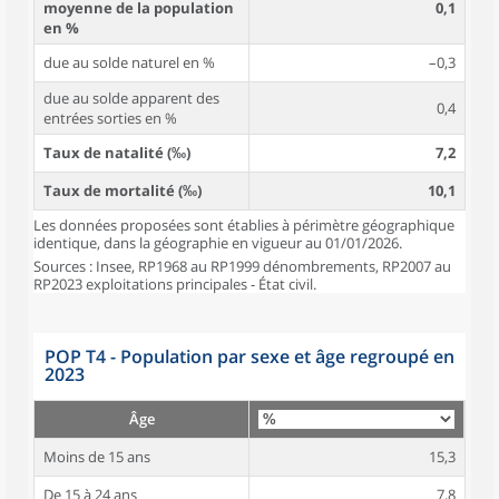
moyenne de la population
0,1
en %
due au solde naturel en %
–0,3
due au solde apparent des
0,4
entrées sorties en %
Taux de natalité (‰)
7,2
Taux de mortalité (‰)
10,1
Les données proposées sont établies à périmètre géographique
identique, dans la géographie en vigueur au 01/01/2026.
Sources : Insee, RP1968 au RP1999 dénombrements, RP2007 au
RP2023 exploitations principales - État civil.
POP T4 - Population par sexe et âge regroupé en
2023
Âge
Moins de 15 ans
15,3
De 15 à 24 ans
7,8