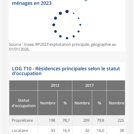
ménages en 2023
Source : Insee, RP2023 exploitation principale, géographie au
01/01/2026.
LOG T10 - Résidences principales selon le statut
d'occupation
2012
2017
Statut
Nombre
%
Nombre
%
Nombre
d'occupation
Propriétaire
198
78,7
209
79,8
225
8
Locataire
43
16,9
42
16,0
38
1