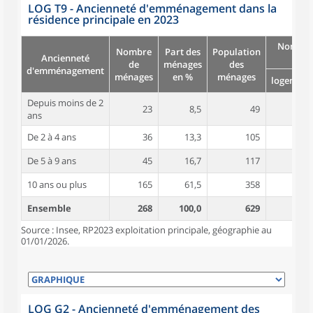
LOG T9 - Ancienneté d'emménagement dans la
résidence principale en 2023
Nombre
Nombre
Part des
Population
Ancienneté
pièc
de
ménages
des
d'emménagement
ménages
en %
ménages
logement
Depuis moins de 2
23
8,5
49
5,2
ans
De 2 à 4 ans
36
13,3
105
4,8
De 5 à 9 ans
45
16,7
117
5,1
10 ans ou plus
165
61,5
358
5,1
Ensemble
268
100,0
629
5,1
Source : Insee, RP2023 exploitation principale, géographie au
01/01/2026.
LOG G2 - Ancienneté d'emménagement des