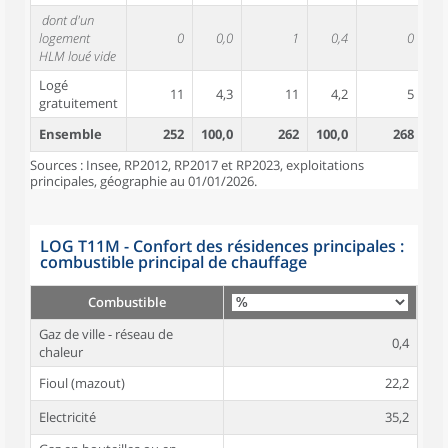
dont d'un
logement
0
0,0
1
0,4
0
HLM loué vide
Logé
11
4,3
11
4,2
5
gratuitement
Ensemble
252
100,0
262
100,0
268
10
Sources : Insee, RP2012, RP2017 et RP2023, exploitations
principales, géographie au 01/01/2026.
LOG T11M - Confort des résidences principales :
combustible principal de chauffage
Combustible
Gaz de ville - réseau de
0,4
chaleur
Fioul (mazout)
22,2
Electricité
35,2