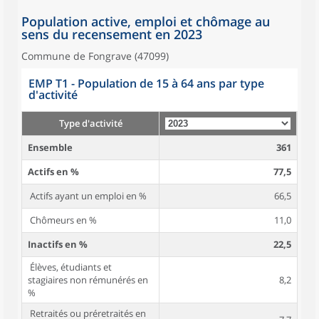
Population active, emploi et chômage au
sens du recensement en 2023
Commune de Fongrave (47099)
EMP T1 - Population de 15 à 64 ans par type
d'activité
Type d'activité
Ensemble
361
Actifs en %
77,5
Actifs ayant un emploi en %
66,5
Chômeurs en %
11,0
Inactifs en %
22,5
Élèves, étudiants et
stagiaires non rémunérés en
8,2
%
Retraités ou préretraités en