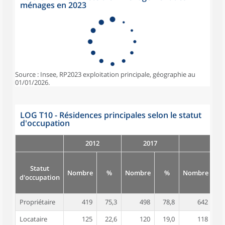
ménages en 2023
Source : Insee, RP2023 exploitation principale, géographie au
01/01/2026.
LOG T10 - Résidences principales selon le statut
d'occupation
2012
2017
Statut
Nombre
%
Nombre
%
Nombre
d'occupation
Propriétaire
419
75,3
498
78,8
642
8
Locataire
125
22,6
120
19,0
118
1