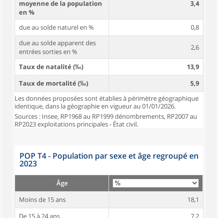
moyenne de la population
3,4
en %
due au solde naturel en %
0,8
due au solde apparent des
2,6
entrées sorties en %
Taux de natalité (‰)
13,9
Taux de mortalité (‰)
5,9
Les données proposées sont établies à périmètre géographique
identique, dans la géographie en vigueur au 01/01/2026.
Sources : Insee, RP1968 au RP1999 dénombrements, RP2007 au
RP2023 exploitations principales - État civil.
POP T4 - Population par sexe et âge regroupé en
2023
Âge
Moins de 15 ans
18,1
De 15 à 24 ans
7,2