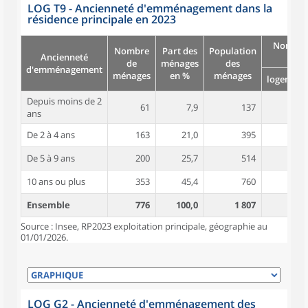
LOG T9 - Ancienneté d'emménagement dans la
résidence principale en 2023
Nombre
Nombre
Part des
Population
Ancienneté
pièc
de
ménages
des
d'emménagement
ménages
en %
ménages
logement
Depuis moins de 2
61
7,9
137
3,9
ans
De 2 à 4 ans
163
21,0
395
4,2
De 5 à 9 ans
200
25,7
514
4,5
10 ans ou plus
353
45,4
760
5,1
Ensemble
776
100,0
1 807
4,6
Source : Insee, RP2023 exploitation principale, géographie au
01/01/2026.
LOG G2 - Ancienneté d'emménagement des