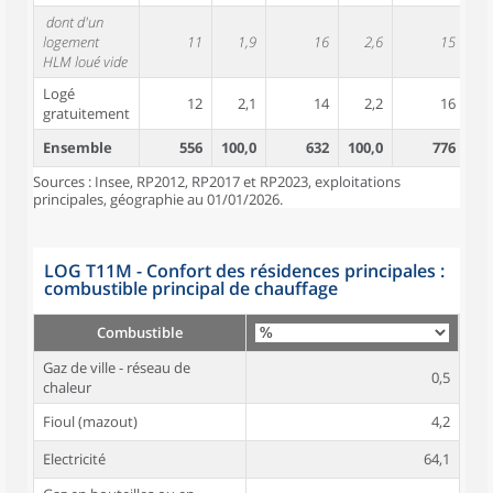
dont d'un
logement
11
1,9
16
2,6
15
HLM loué vide
Logé
12
2,1
14
2,2
16
gratuitement
Ensemble
556
100,0
632
100,0
776
10
Sources : Insee, RP2012, RP2017 et RP2023, exploitations
principales, géographie au 01/01/2026.
LOG T11M - Confort des résidences principales :
combustible principal de chauffage
Combustible
Gaz de ville - réseau de
0,5
chaleur
Fioul (mazout)
4,2
Electricité
64,1