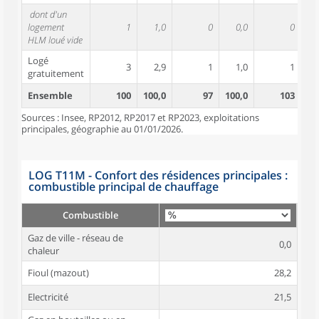
dont d'un
logement
1
1,0
0
0,0
0
HLM loué vide
Logé
3
2,9
1
1,0
1
gratuitement
Ensemble
100
100,0
97
100,0
103
10
Sources : Insee, RP2012, RP2017 et RP2023, exploitations
principales, géographie au 01/01/2026.
LOG T11M - Confort des résidences principales :
combustible principal de chauffage
Combustible
Gaz de ville - réseau de
0,0
chaleur
Fioul (mazout)
28,2
Electricité
21,5