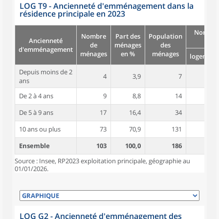
LOG T9 - Ancienneté d'emménagement dans la
résidence principale en 2023
Nombre
Nombre
Part des
Population
Ancienneté
pièc
de
ménages
des
d'emménagement
ménages
en %
ménages
logement
Depuis moins de 2
4
3,9
7
3,5
ans
De 2 à 4 ans
9
8,8
14
3,8
De 5 à 9 ans
17
16,4
34
4,8
10 ans ou plus
73
70,9
131
4,9
Ensemble
103
100,0
186
4,7
Source : Insee, RP2023 exploitation principale, géographie au
01/01/2026.
LOG G2 - Ancienneté d'emménagement des