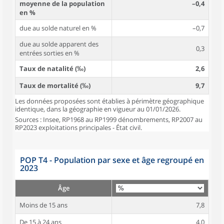
moyenne de la population
–0,4
en %
due au solde naturel en %
–0,7
due au solde apparent des
0,3
entrées sorties en %
Taux de natalité (‰)
2,6
Taux de mortalité (‰)
9,7
Les données proposées sont établies à périmètre géographique
identique, dans la géographie en vigueur au 01/01/2026.
Sources : Insee, RP1968 au RP1999 dénombrements, RP2007 au
RP2023 exploitations principales - État civil.
POP T4 - Population par sexe et âge regroupé en
2023
Âge
Moins de 15 ans
7,8
De 15 à 24 ans
4,0