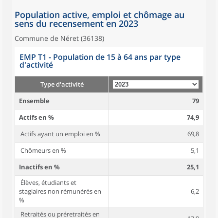
Population active, emploi et chômage au
sens du recensement en 2023
Commune de Néret (36138)
EMP T1 - Population de 15 à 64 ans par type
d'activité
Type d'activité
Ensemble
79
Actifs en %
74,9
Actifs ayant un emploi en %
69,8
Chômeurs en %
5,1
Inactifs en %
25,1
Élèves, étudiants et
stagiaires non rémunérés en
6,2
%
Retraités ou préretraités en