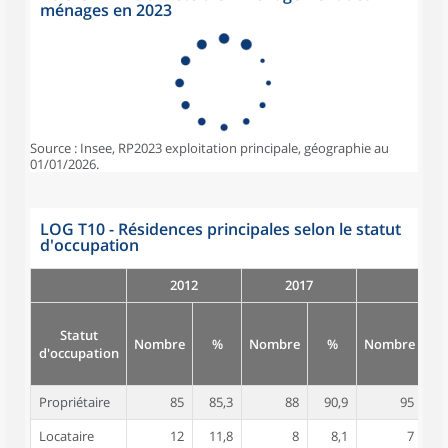
ménages en 2023
Source : Insee, RP2023 exploitation principale, géographie au
01/01/2026.
LOG T10 - Résidences principales selon le statut
d'occupation
2012
2017
Statut
Nombre
%
Nombre
%
Nombre
d'occupation
Propriétaire
85
85,3
88
90,9
95
9
Locataire
12
11,8
8
8,1
7